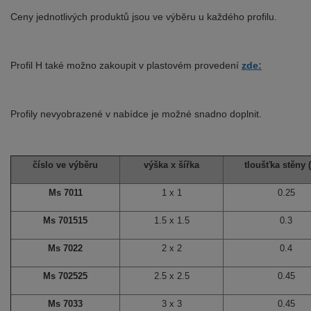
Ceny jednotlivých produktů jsou ve výběru u každého profilu.
Profil H také možno zakoupit v plastovém provedení
zde:
Profily nevyobrazené v nabídce je možné snadno doplnit.
číslo ve výběru
výška x šířka
tloušťka stěny 
Ms 7011
1 x 1
0.25
Ms 701515
1.5 x 1.5
0.3
Ms 7022
2 x 2
0.4
Ms 702525
2.5 x 2.5
0.45
Ms 7033
3 x 3
0.45