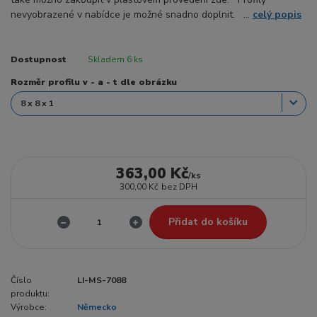
nevyobrazené v nabídce je možné snadno doplnit. ...
celý popis
Dostupnost
Skladem 6 ks
Rozměr profilu v - a - t dle obrázku
363,00 Kč
/
ks
300,00 Kč
bez DPH
Přidat do košíku
Číslo
LI-MS-7088
produktu:
Výrobce:
Německo