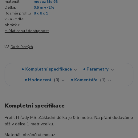
materiál:
mosaz Ms 63
Délka:
0,5 m +-2%
Rozměr profilu
8 x 8 x 1
v - a - t dle
obrázku:
Hlídat cenu / dostupnost
Do oblíbených
Kompletní specifikace
Parametry
Hodnocení
0
Komentáře
1
Kompletní specifikace
Profil H řady MS.
Základní délka je 0.5 metru. Na přání dodáváme
též v délce 1 metr vcelku.
Materiál: obráběná mosaz