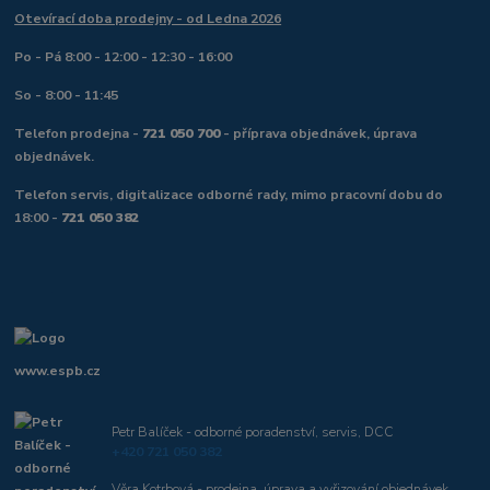
Otevírací doba prodejny - od Ledna 2026
Po - Pá 8:00 - 12:00 - 12:30 - 16:00
So - 8:00 - 11:45
Telefon prodejna -
721 050 700
- příprava objednávek, úprava
objednávek.
Telefon servis, digitalizace odborné rady, mimo pracovní dobu do
18:00 -
721 050 382
www.espb.cz
Petr Balíček - odborné poradenství, servis, DCC
+420 721 050 382
Věra Kotrbová - prodejna, úprava a vyřizování objednávek