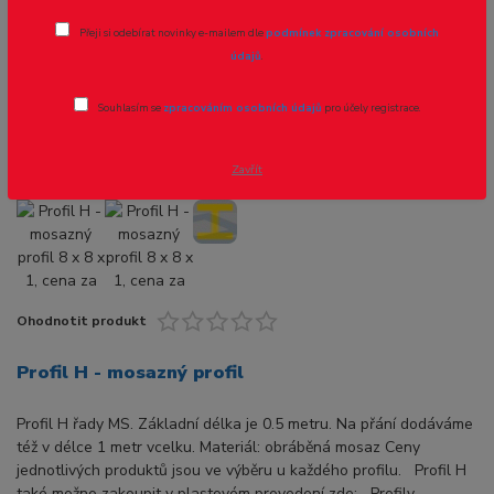
Profil H - mosazný profil 8 x 8 x 1,
Přeji si odebírat novinky e-mailem dle
podmínek zpracování osobních
cena za 0,5m
údajů
.
Novinka
Akce
Souhlasím se
zpracováním osobních údajů
pro účely registrace.
Zavřít
Ohodnotit produkt
Profil H - mosazný profil
Profil H řady MS. Základní délka je 0.5 metru. Na přání dodáváme
též v délce 1 metr vcelku. Materiál: obráběná mosaz Ceny
jednotlivých produktů jsou ve výběru u každého profilu. Profil H
také možno zakoupit v plastovém provedení zde: Profily