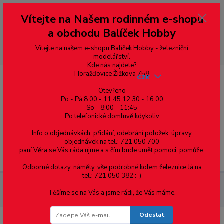
Vážení zákazníci, vítáme Vás na našem e-shopu. V rychlosti pár informací
Vítejte na Našem rodinném e-shopu
--- pro zákazníky ze Slovenska a jiných zemí, pokud chcete platit v eurech
přepněte si e-shop na euro 💶 pro přepočet měny - pravý horní roh ---
a obchodu Balíček Hobby
dobírky – pokud si z nějakého důvodu zásilku nevyzvednete, bude po
domluvě zaslána znovu s opětovnou platbou za poštovné, v opačném
případě bude zrušena a účet přidán na blacklist a rušeny následující
Vítejte na našem e-shopu Balíček Hobby - železniční
objednávky.
modelářství.
Kde nás najdete?
Horažďovice Žižkova 758
CZK
Otevřeno
Po - Pá 8:00 - 11:45 12:30 - 16:00
So - 8:00 - 11:45
0
0,00 Kč
Po telefonické domluvě kdykoliv
Info o objednávkách, přidání, odebrání položek, úpravy
objednávek na tel.: 721 050 700
paní Věra se Vás ráda ujme a s čím bude umět pomoci, pomůže.
Menu
Odborné dotazy, náměty, vše podrobné kolem železnice Já na
tel.: 721 050 382 :-)
Materiál pro modelaření
Profil H - mosazný profil 8 x 8 x 1,
Těšíme se na Vás a jsme rádi, že Vás máme.
cena za 0,5m
Odeslat