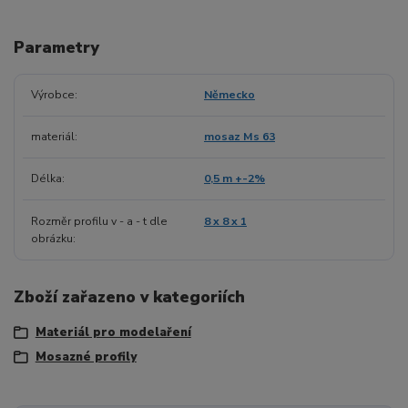
Parametry
Výrobce
Německo
materiál
mosaz Ms 63
Délka
0,5 m +-2%
Rozměr profilu v - a - t dle
8 x 8 x 1
obrázku
Zboží zařazeno v kategoriích
Materiál pro modelaření
Mosazné profily