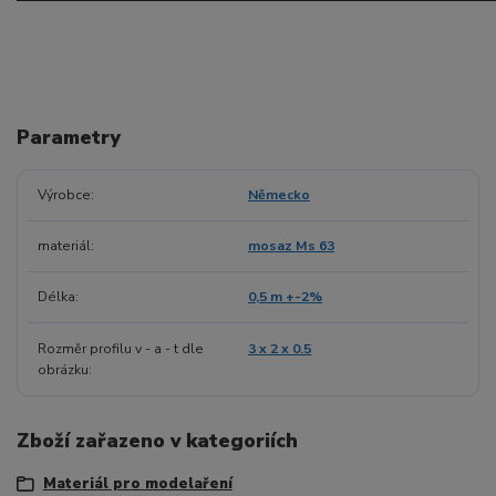
Parametry
Výrobce
Německo
materiál
mosaz Ms 63
Délka
0,5 m +-2%
Rozměr profilu v - a - t dle
3 x 2 x 0.5
obrázku
Zboží zařazeno v kategoriích
Materiál pro modelaření