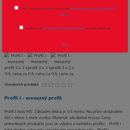
Profil I - mosazný profil 3 x 2 x 0.5,
Přeji si odebírat novinky e-mailem dle
podmínek zpracování osobních
cena za 0,5m
údajů
.
Novinka
Akce
Souhlasím se
zpracováním osobních údajů
pro účely registrace.
Zavřít
Ohodnotit produkt
Profil I - mosazný profil
Profil I řady MS. Základní délka je 0.5 metru. Na přání dodáváme
též v délce 1 metr vcelku. Materiál: obráběná mosaz Ceny
jednotlivých produktů jsou ve výběru u každého profilu. Profil I
také možno zakoupit v plastovém provedení zde: Profily