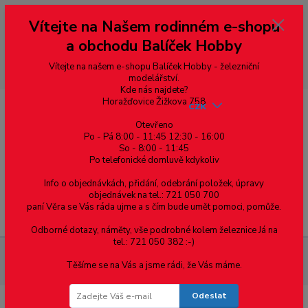
Vážení zákazníci, vítáme Vás na našem e-shopu. V rychlosti pár informací
Vítejte na Našem rodinném e-shopu
--- pro zákazníky ze Slovenska a jiných zemí, pokud chcete platit v eurech
přepněte si e-shop na euro 💶 pro přepočet měny - pravý horní roh ---
a obchodu Balíček Hobby
dobírky – pokud si z nějakého důvodu zásilku nevyzvednete, bude po
domluvě zaslána znovu s opětovnou platbou za poštovné, v opačném
případě bude zrušena a účet přidán na blacklist a rušeny následující
Vítejte na našem e-shopu Balíček Hobby - železniční
objednávky.
modelářství.
Kde nás najdete?
Horažďovice Žižkova 758
CZK
Otevřeno
Po - Pá 8:00 - 11:45 12:30 - 16:00
So - 8:00 - 11:45
0
0,00 Kč
Po telefonické domluvě kdykoliv
Info o objednávkách, přidání, odebrání položek, úpravy
objednávek na tel.: 721 050 700
paní Věra se Vás ráda ujme a s čím bude umět pomoci, pomůže.
Menu
Odborné dotazy, náměty, vše podrobné kolem železnice Já na
tel.: 721 050 382 :-)
Materiál pro modelaření
Profil I - mosazný profil 3 x 2 x 0.5,
Těšíme se na Vás a jsme rádi, že Vás máme.
cena za 0,5m
Odeslat