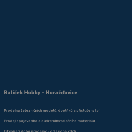
Balíček Hobby - Horažďovice
Prodejna železničních modelů, doplňků a příslušenství
Prodej spojovacího a elektroinstalačního materiálu
Otevírací doba prodejny - od Ledna 2026