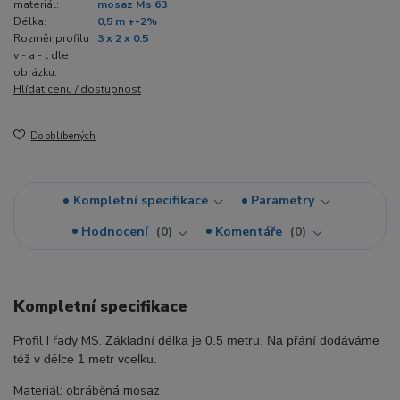
materiál:
mosaz Ms 63
Délka:
0,5 m +-2%
Rozměr profilu
3 x 2 x 0.5
v - a - t dle
obrázku:
Hlídat cenu / dostupnost
Do oblíbených
Kompletní specifikace
Parametry
Hodnocení
0
Komentáře
0
Kompletní specifikace
Profil I řady MS.
Základní délka je 0.5 metru. Na přání dodáváme
též v délce 1 metr vcelku.
Materiál: obráběná mosaz