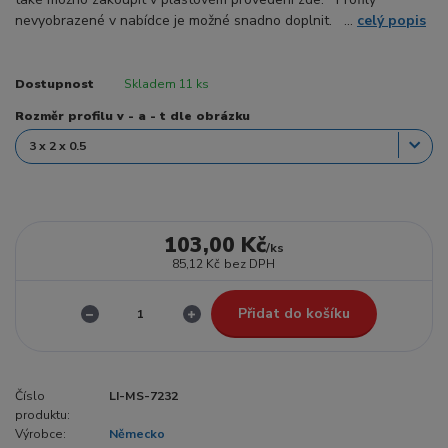
nevyobrazené v nabídce je možné snadno doplnit. ...
celý popis
Dostupnost
Skladem 11 ks
Rozměr profilu v - a - t dle obrázku
103,00 Kč
/
ks
85,12 Kč
bez DPH
Přidat do košíku
Číslo
LI-MS-7232
produktu:
Výrobce:
Německo