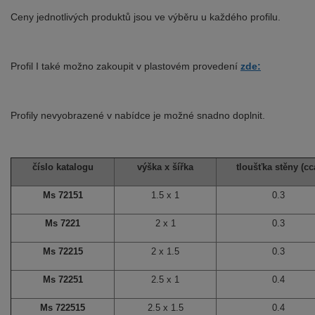
Ceny jednotlivých produktů jsou ve výběru u každého profilu.
Profil I také možno zakoupit v plastovém provedení
zde:
Profily nevyobrazené v nabídce je možné snadno doplnit.
číslo katalogu
výška x šířka
tloušťka stěny (cc
Ms 72151
1.5 x 1
0.3
Ms 7221
2 x 1
0.3
Ms 72215
2 x 1.5
0.3
Ms 72251
2.5 x 1
0.4
Ms 722515
2.5 x 1.5
0.4