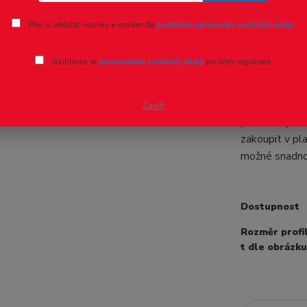
Ohodnotit pr
Přeji si odebírat novinky e-mailem dle
podmínek zpracování osobních údajů
.
Profil U 
Souhlasím se
zpracováním osobních údajů
pro účely registrace.
Profil U řady
délce 1 metr 
Zavřít
produktů jsou
zakoupit v pl
možné snadno 
Dostupnost
Rozměr profilu
t dle obrázku