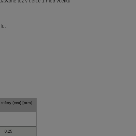
odáváme též v délce 1 metr vcelku.
lu.
 stěny (cca) [mm]
0.25