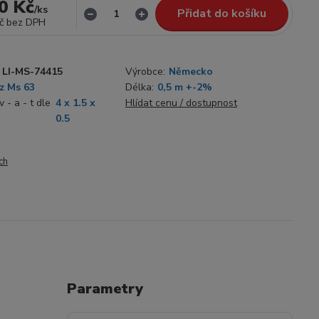
0 Kč
/
ks
Přidat do košíku
č
bez DPH
LI-MS-74415
Výrobce:
Německo
z Ms 63
Délka:
0,5 m +-2%
 - a - t dle
4 x 1.5 x
Hlídat cenu / dostupnost
0.5
ch
Parametry