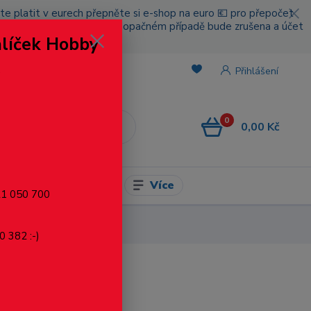
cete platit v eurech přepněte si e-shop na euro 💶 pro přepočet
nou platbou za poštovné, v opačném případě bude zrušena a účet
alíček Hobby
.
Přihlášení
0
0,00 Kč
CZK
Více
l pro modelaření
721 050 700
0 382 :-)