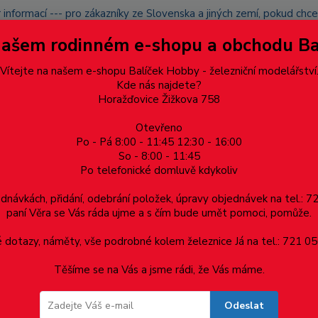
 informací --- pro zákazníky ze Slovenska a jiných zemí, pokud ch
du zásilku nevyzvednete, bude po domluvě zaslána znovu s opětov
Našem rodinném e-shopu a obchodu B
přidán na blacklist a rušeny následující objednávky.
latba
Vítejte na našem e-shopu Balíček Hobby - železniční modelářství
Více
Kde nás najdete?
Horažďovice Žižkova 758
Otevřeno
Hledat
Po - Pá 8:00 - 11:45 12:30 - 16:00
So - 8:00 - 11:45
Po telefonické domluvě kdykoliv
Dárkové poukazy, upomínkové předměty
Materiá
ednávkách, přidání, odebrání položek, úpravy objednávek na tel.: 
paní Věra se Vás ráda ujme a s čím bude umět pomoci, pomůže.
1.5 x 0.5, cena za 0.5m
dotazy, náměty, vše podrobné kolem železnice Já na tel.: 721 05
Těšíme se na Vás a jsme rádi, že Vás máme.
0.5, cena za 0.5m
Odeslat