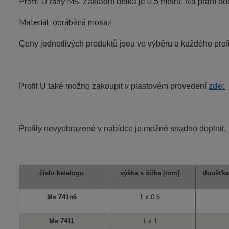
Profil U řady MS.
Základní délka je 0.5 metru. Na přání d
Materiál: obráběná mosaz
Ceny jednotlivých produktů jsou ve výběru u každého profi
Profil U také možno zakoupit v plastovém provedení
zde:
Profily nevyobrazené v nabídce je možné snadno doplnit.
číslo katalogu
výška x šířka [mm]
tloušťka
Ms 741n6
1 x 0.6
Ms 7411
1 x 1