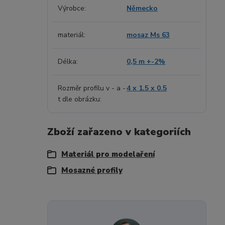
Výrobce
Německo
materiál
mosaz Ms 63
Délka
0,5 m +-2%
Rozměr profilu v - a -
4 x 1.5 x 0.5
t dle obrázku
Zboží zařazeno v kategoriích
Materiál pro modelaření
Mosazné profily