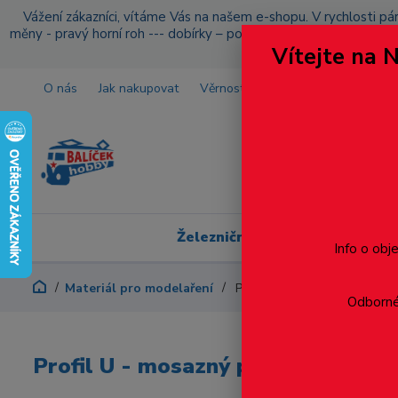
Vážení zákazníci, vítáme Vás na našem e-shopu. V rychlosti pár
měny - pravý horní roh --- dobírky – pokud si z nějakého důvo
Vítejte na 
O nás
Jak nakupovat
Věrnostní program
Doprava a p
Železniční modelářství
Info o obj
Materiál pro modelaření
Profil U - mosazný profil 4 x 
Odborné 
Profil U - mosazný profil 4 x 1.5 x 