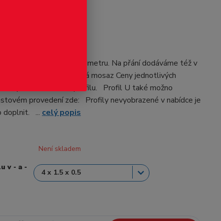
odukt
- mosazný profil
 MS. Základní délka je 0.5 metru. Na přání dodáváme též v
vcelku. Materiál: obráběná mosaz Ceny jednotlivých
 ve výběru u každého profilu. Profil U také možno
astovém provedení zde: Profily nevyobrazené v nabídce je
doplnit. ...
celý popis
Není skladem
 v - a -