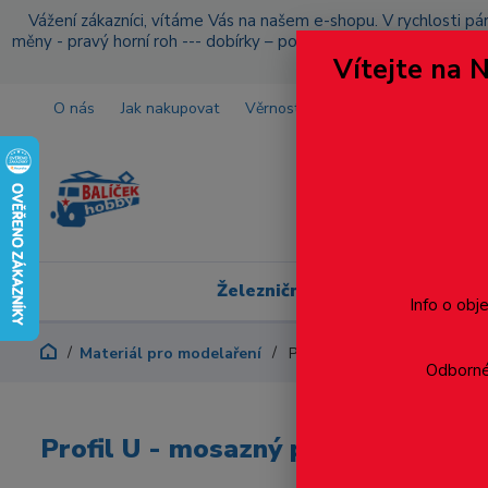
Vážení zákazníci, vítáme Vás na našem e-shopu. V rychlosti pár
měny - pravý horní roh --- dobírky – pokud si z nějakého důvo
Vítejte na 
O nás
Jak nakupovat
Věrnostní program
Doprava a p
Železniční modelářství
Info o obj
Materiál pro modelaření
Profil U - mosazný profil 4.5 
Odborné 
Profil U - mosazný profil 4.5 x 4.5 