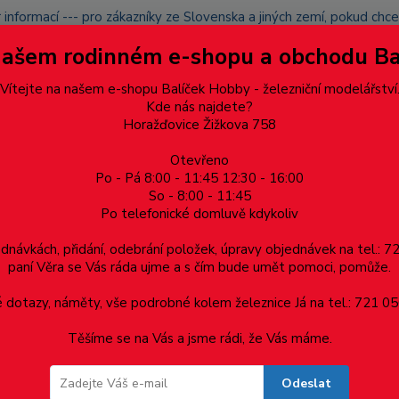
 informací --- pro zákazníky ze Slovenska a jiných zemí, pokud ch
du zásilku nevyzvednete, bude po domluvě zaslána znovu s opětov
Našem rodinném e-shopu a obchodu B
přidán na blacklist a rušeny následující objednávky.
latba
Vítejte na našem e-shopu Balíček Hobby - železniční modelářství
Více
Kde nás najdete?
Horažďovice Žižkova 758
Otevřeno
Hledat
Po - Pá 8:00 - 11:45 12:30 - 16:00
So - 8:00 - 11:45
Po telefonické domluvě kdykoliv
Dárkové poukazy, upomínkové předměty
Materiá
ednávkách, přidání, odebrání položek, úpravy objednávek na tel.: 
paní Věra se Vás ráda ujme a s čím bude umět pomoci, pomůže.
x 4.5 x 0.5, cena za 0.5m
dotazy, náměty, vše podrobné kolem železnice Já na tel.: 721 05
Těšíme se na Vás a jsme rádi, že Vás máme.
x 0.5, cena za 0.5m
Odeslat