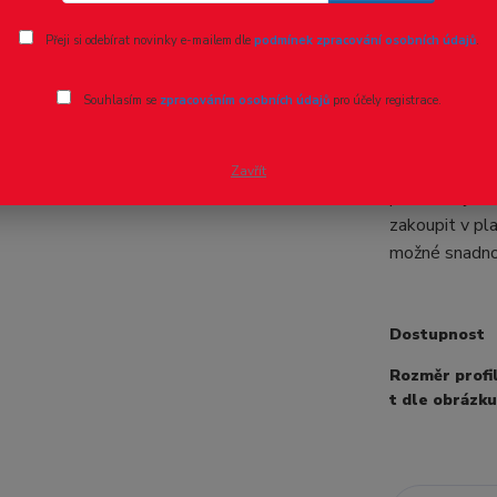
Ohodnotit pr
Přeji si odebírat novinky e-mailem dle
podmínek zpracování osobních údajů
.
Profil U 
Souhlasím se
zpracováním osobních údajů
pro účely registrace.
Profil U řady
délce 1 metr 
Zavřít
produktů jsou
zakoupit v pl
možné snadno 
Dostupnost
Rozměr profilu
t dle obrázku