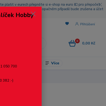
cete platit v eurech přepněte si e-shop na euro 💶 pro přepočet
nou platbou za poštovné, v opačném případě bude zrušena a účet
alíček Hobby
.
Přihlášení
0
0,00 Kč
CZK
Více
l pro modelaření
721 050 700
0 382 :-)