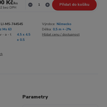
00 Kč
/
ks
Přidat do košíku
Kč
bez DPH
LI-MS-744545
Výrobce:
Německo
z Ms 63
Délka:
0,5 m +-2%
 - a - t
4.5 x 4.5
Hlídat cenu / dostupnost
x 0.5
ch
Parametry