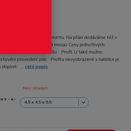
odukt
- mosazný profil
 MS. Základní délka je 0.5 metru. Na přání dodáváme též v
vcelku. Materiál: obráběná mosaz Ceny jednotlivých
 ve výběru u každého profilu. Profil U také možno
astovém provedení zde: Profily nevyobrazené v nabídce je
doplnit. ...
celý popis
Není skladem
 v - a -