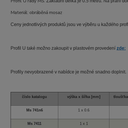
Profil U řady MS.
Základní délka je 0.5 metru. Na přání d
Materiál: obráběná mosaz
Ceny jednotlivých produktů jsou ve výběru u každého profi
Profil U také možno zakoupit v plastovém provedení
zde:
Profily nevyobrazené v nabídce je možné snadno doplnit.
číslo katalogu
výška x šířka [mm]
tloušťka
Ms 741n6
1 x 0.6
Ms 7411
1 x 1