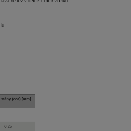
odáváme též v délce 1 metr vcelku.
lu.
 stěny (cca) [mm]
0.25