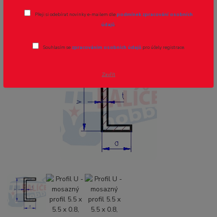
Profil U - mosazný profil 5.5 x 5.5 x
Přeji si odebírat novinky e-mailem dle
podmínek zpracování osobních
0.8, cena za 0.5m
údajů
.
Novinka
Akce
Souhlasím se
zpracováním osobních údajů
pro účely registrace.
Zavřít