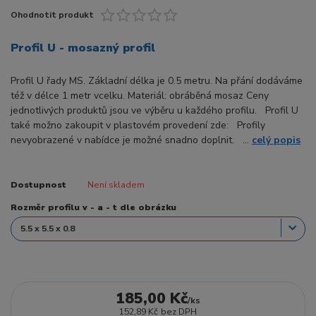
Ohodnotit produkt
Profil U - mosazný profil
Profil U řady MS. Základní délka je 0.5 metru. Na přání dodáváme
též v délce 1 metr vcelku. Materiál: obráběná mosaz Ceny
jednotlivých produktů jsou ve výběru u každého profilu. Profil U
také možno zakoupit v plastovém provedení zde: Profily
nevyobrazené v nabídce je možné snadno doplnit. ...
celý popis
Dostupnost
Není skladem
Rozměr profilu v - a - t dle obrázku
185,00 Kč
/
ks
152,89 Kč
bez DPH