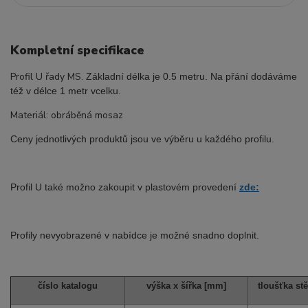
Kompletní specifikace
Profil U řady MS.
Základní délka je 0.5 metru. Na přání dodáváme
též v délce 1 metr vcelku.
Materiál: obráběná mosaz
Ceny jednotlivých produktů jsou ve výběru u každého profilu.
Profil U také možno zakoupit v plastovém provedení
zde:
Profily nevyobrazené v nabídce je možné snadno doplnit.
číslo katalogu
výška x šířka [mm]
tloušťka st