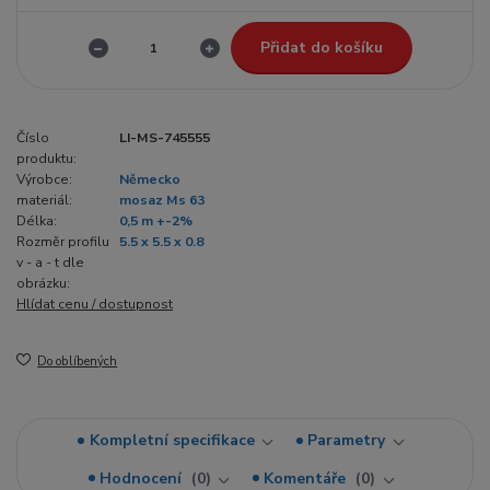
Přidat do košíku
Číslo
LI-MS-745555
produktu:
Výrobce:
Německo
materiál:
mosaz Ms 63
Délka:
0,5 m +-2%
Rozměr profilu
5.5 x 5.5 x 0.8
v - a - t dle
obrázku:
Hlídat cenu / dostupnost
Do oblíbených
Kompletní specifikace
Parametry
Hodnocení
0
Komentáře
0