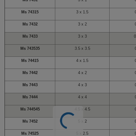
Ms 74315
3 x 1.5
Ms 7432
3 x 2
Ms 7433
3 x 3
0
Ms 743535
3.5 x 3.5
Ms 74415
4 x 1.5
Ms 7442
4 x 2
Ms 7443
4 x 3
Ms 7444
4 x 4
Ms 744545
4.5 x 4.5
Ms 7452
5 x 2
Ms 74525
5 x 2.5