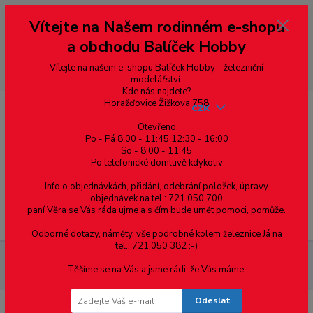
Vážení zákazníci, vítáme Vás na našem e-shopu. V rychlosti pár informací
Vítejte na Našem rodinném e-shopu
--- pro zákazníky ze Slovenska a jiných zemí, pokud chcete platit v eurech
přepněte si e-shop na euro 💶 pro přepočet měny - pravý horní roh ---
a obchodu Balíček Hobby
dobírky – pokud si z nějakého důvodu zásilku nevyzvednete, bude po
domluvě zaslána znovu s opětovnou platbou za poštovné, v opačném
případě bude zrušena a účet přidán na blacklist a rušeny následující
Vítejte na našem e-shopu Balíček Hobby - železniční
objednávky.
modelářství.
Kde nás najdete?
Horažďovice Žižkova 758
CZK
Otevřeno
Po - Pá 8:00 - 11:45 12:30 - 16:00
So - 8:00 - 11:45
0
0,00 Kč
Po telefonické domluvě kdykoliv
Info o objednávkách, přidání, odebrání položek, úpravy
objednávek na tel.: 721 050 700
paní Věra se Vás ráda ujme a s čím bude umět pomoci, pomůže.
Menu
Odborné dotazy, náměty, vše podrobné kolem železnice Já na
tel.: 721 050 382 :-)
Materiál pro modelaření
Profil U - mosazný profil 5.5 x 5.5 x
Těšíme se na Vás a jsme rádi, že Vás máme.
0.8, cena za 0.5m
Odeslat