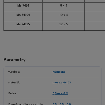
Ms 7484
8 x 4
Ms 74104
10 x 4
Ms 74125
12 x 5
Parametry
Výrobce
Německo
materiál
mosaz Ms 63
Délka
0,5 m +-2%
Rozměr profilu v - a - t dle
5.5 x 5.5 x 0.8