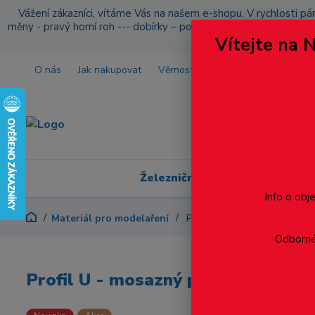
Vážení zákazníci, vítáme Vás na našem e-shopu. V rychlosti pár
měny - pravý horní roh --- dobírky – pokud si z nějakého důvo
Vítejte na 
O nás
Jak nakupovat
Věrnostní program
Doprava a p
Železniční modelářství
Info o obj
Materiál pro modelaření
Profil U - mosazný profil 6 x
Odborné 
Profil U - mosazný profil 6 x 2 x 0