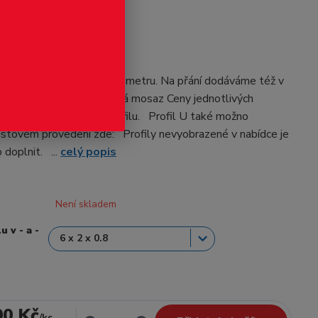
odukt
- mosazný profil
 MS. Základní délka je 0.5 metru. Na přání dodáváme též v
vcelku. Materiál: obráběná mosaz Ceny jednotlivých
 ve výběru u každého profilu. Profil U také možno
astovém provedení zde: Profily nevyobrazené v nabídce je
doplnit. ...
celý popis
Není skladem
 v - a -
00 Kč
/
ks