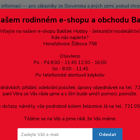
 informací --- pro zákazníky ze Slovenska a jiných zemí, pokud ch
du zásilku nevyzvednete, bude po domluvě zaslána znovu s opětov
Našem rodinném e-shopu a obchodu B
přidán na blacklist a rušeny následující objednávky.
latba
Vítejte na našem e-shopu Balíček Hobby - železniční modelářství
Více
Kde nás najdete?
Horažďovice Žižkova 758
Hledat
Otevřeno
Po - Pá 8:00 - 11:45 12:30 - 16:00
So - 8:00 - 11:45
Po telefonické domluvě kdykoliv
Dárkové poukazy, upomínkové předměty
Materiá
ednávkách, přidání, odebrání položek, úpravy objednávek na tel.: 
paní Věra se Vás ráda ujme a s čím bude umět pomoci, pomůže.
 2 x 0.8, cena za 0.5m
dotazy, náměty, vše podrobné kolem železnice Já na tel.: 721 05
Těšíme se na Vás a jsme rádi, že Vás máme.
.8, cena za 0.5m
Odeslat