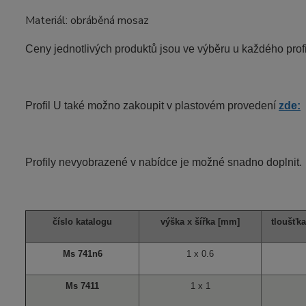
Materiál: obráběná mosaz
Ceny jednotlivých produktů jsou ve výběru u každého profi
Profil U také možno zakoupit v plastovém provedení
zde:
Profily nevyobrazené v nabídce je možné snadno doplnit.
číslo katalogu
výška x šířka [mm]
tloušťka
Ms 741n6
1 x 0.6
Ms 7411
1 x 1