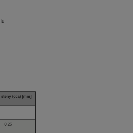
lu.
 stěny (cca) [mm]
0.25