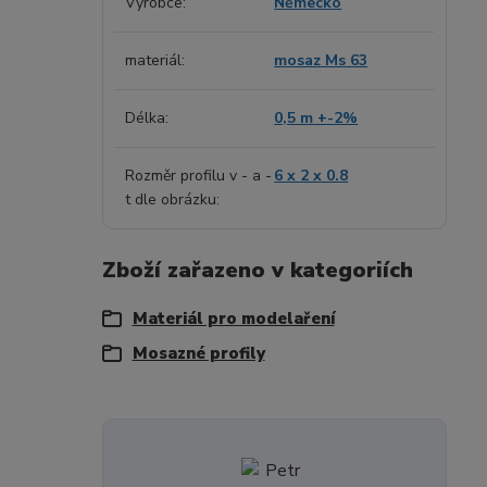
Výrobce
Německo
materiál
mosaz Ms 63
Délka
0,5 m +-2%
Rozměr profilu v - a -
6 x 2 x 0.8
t dle obrázku
Zboží zařazeno v kategoriích
Materiál pro modelaření
Mosazné profily