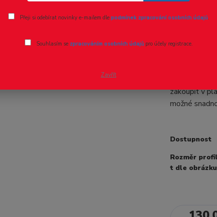
Ohodnotit pr
Přeji si odebírat novinky e-mailem dle
podmínek zpracování osobních údajů
.
Profil U 
Souhlasím se
zpracováním osobních údajů
pro účely registrace.
Profil U řady
délce 1 metr 
Zavřít
produktů jsou
zakoupit v pl
možné snadno 
Dostupnost
Rozměr profilu
t dle obrázku
130,