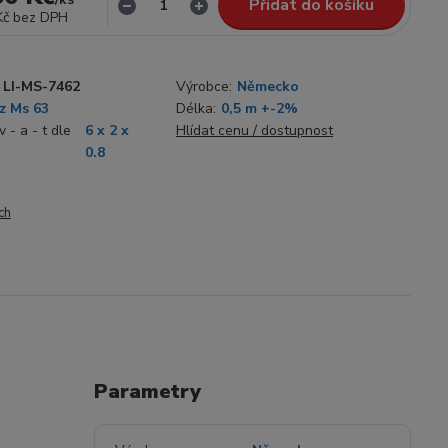
Přidat do košíku
Kč
bez DPH
LI-MS-7462
Výrobce:
Německo
z Ms 63
Délka:
0,5 m +-2%
 - a - t dle
6 x 2 x
Hlídat cenu / dostupnost
0.8
ch
Parametry