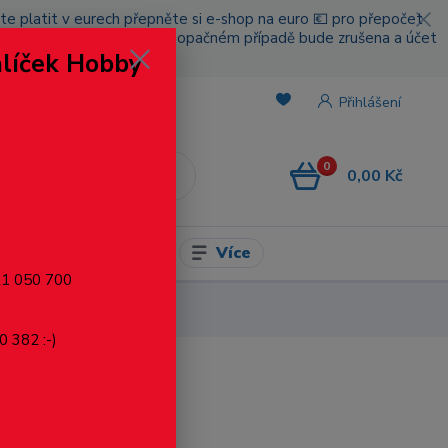
cete platit v eurech přepněte si e-shop na euro 💶 pro přepočet
nou platbou za poštovné, v opačném případě bude zrušena a účet
alíček Hobby
.
Přihlášení
0
0,00 Kč
CZK
Více
l pro modelaření
721 050 700
0 382 :-)