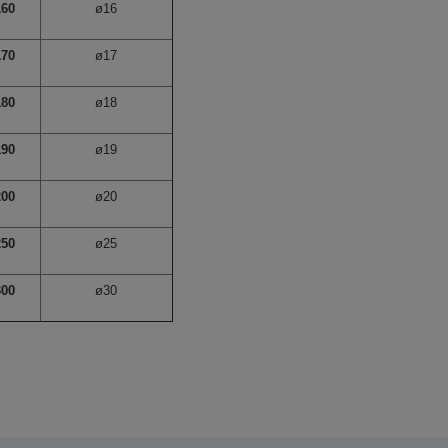
160
ø16
170
ø17
180
ø18
190
ø19
200
ø20
250
ø25
300
ø30