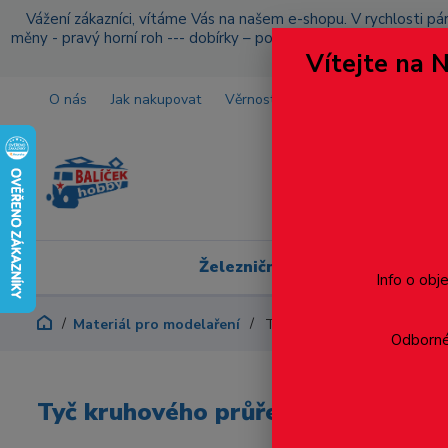
Vážení zákazníci, vítáme Vás na našem e-shopu. V rychlosti pár
měny - pravý horní roh --- dobírky – pokud si z nějakého důvo
Vítejte na 
O nás
Jak nakupovat
Věrnostní program
Doprava a p
Železniční modelářství
Info o obj
Materiál pro modelaření
Tyč kruhového průřezu prům
Odborné 
Tyč kruhového průřezu průměr 1.