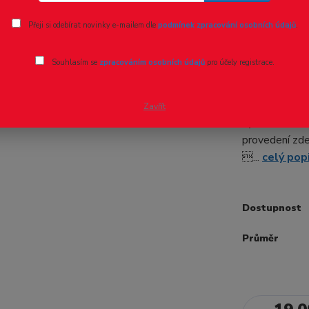
Ohodnotit pr
Přeji si odebírat novinky e-mailem dle
podmínek zpracování osobních údajů
.
Tyč kruho
Souhlasím se
zpracováním osobních údajů
pro účely registrace.
Trubky řady M
délce 1 metr 
Zavřít
výběru u každ
provedení zd
...
celý pop
Dostupnost
Průměr