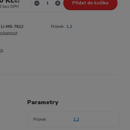
0 Kč
/
ks
Přidat do košíku
č
bez DPH
LI-MS-7612
Průměr:
1.2
dostupnost
ch
Parametry
Průměr
1.2