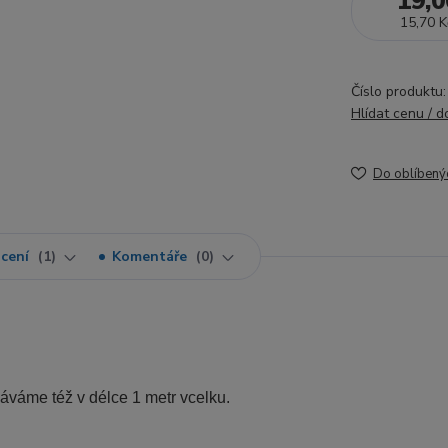
19,0
15,70 K
Číslo produktu:
Hlídat cenu / 
Do oblíbený
cení
1
Komentáře
0
dáváme též v délce 1 metr vcelku.