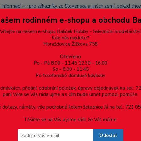
 informací --- pro zákazníky ze Slovenska a jiných zemí, pokud ch
du zásilku nevyzvednete, bude po domluvě zaslána znovu s opětov
Našem rodinném e-shopu a obchodu B
přidán na blacklist a rušeny následující objednávky.
latba
Vítejte na našem e-shopu Balíček Hobby - železniční modelářství
Více
Kde nás najdete?
Horažďovice Žižkova 758
Otevřeno
Hledat
Po - Pá 8:00 - 11:45 12:30 - 16:00
So - 8:00 - 11:45
Po telefonické domluvě kdykoliv
Dárkové poukazy, upomínkové předměty
Materiá
ednávkách, přidání, odebrání položek, úpravy objednávek na tel.: 
paní Věra se Vás ráda ujme a s čím bude umět pomoci, pomůže.
ěr 1.2mm - 1ks
dotazy, náměty, vše podrobné kolem železnice Já na tel.: 721 05
Těšíme se na Vás a jsme rádi, že Vás máme.
2mm - 1ks
Odeslat