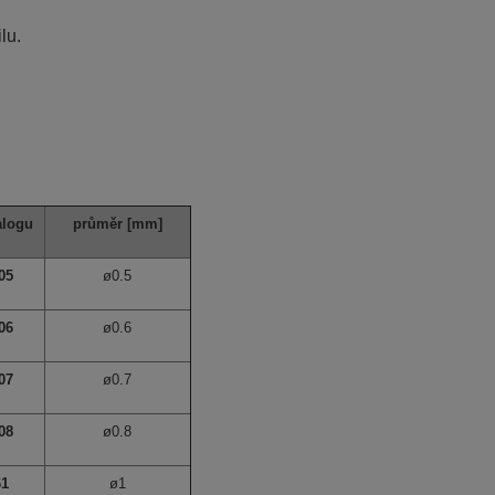
lu.
alogu
průměr
[mm]
05
ø0.5
06
ø0.6
07
ø0.7
08
ø0.8
61
ø1