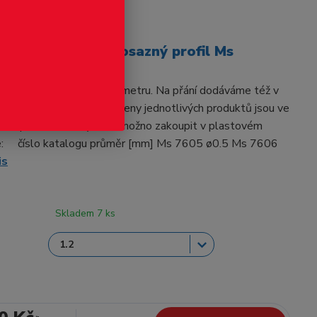
odukt
vého průřezu - mosazný profil Ms
S. Základní délka je 0.5 metru. Na přání dodáváme též v
vcelku. Materiál: mosaz Ceny jednotlivých produktů jsou ve
ého profilu. Trubky také možno zakoupit v plastovém
e: číslo katalogu průměr [mm] Ms 7605 ø0.5 Ms 7606
is
Skladem 7 ks