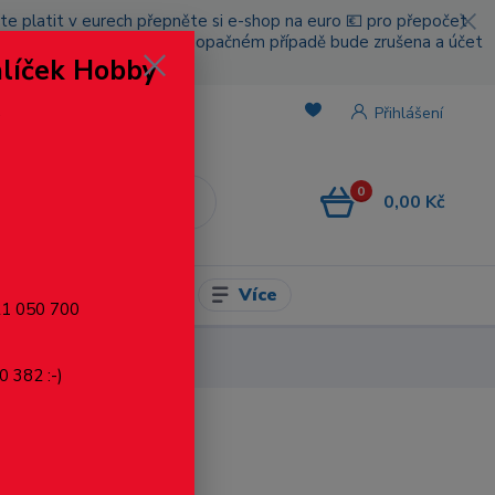
cete platit v eurech přepněte si e-shop na euro 💶 pro přepočet
nou platbou za poštovné, v opačném případě bude zrušena a účet
alíček Hobby
.
Přihlášení
0
0,00 Kč
CZK
Více
l pro modelaření
721 050 700
0 382 :-)