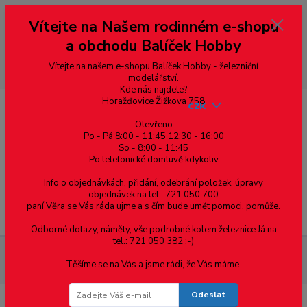
Vážení zákazníci, vítáme Vás na našem e-shopu. V rychlosti pár informací
Vítejte na Našem rodinném e-shopu
--- pro zákazníky ze Slovenska a jiných zemí, pokud chcete platit v eurech
přepněte si e-shop na euro 💶 pro přepočet měny - pravý horní roh ---
a obchodu Balíček Hobby
dobírky – pokud si z nějakého důvodu zásilku nevyzvednete, bude po
domluvě zaslána znovu s opětovnou platbou za poštovné, v opačném
případě bude zrušena a účet přidán na blacklist a rušeny následující
Vítejte na našem e-shopu Balíček Hobby - železniční
objednávky.
modelářství.
Kde nás najdete?
Horažďovice Žižkova 758
CZK
Otevřeno
Po - Pá 8:00 - 11:45 12:30 - 16:00
So - 8:00 - 11:45
0
0,00 Kč
Po telefonické domluvě kdykoliv
Info o objednávkách, přidání, odebrání položek, úpravy
objednávek na tel.: 721 050 700
paní Věra se Vás ráda ujme a s čím bude umět pomoci, pomůže.
Menu
Odborné dotazy, náměty, vše podrobné kolem železnice Já na
tel.: 721 050 382 :-)
Materiál pro modelaření
Tyč kruhového průřezu průměr
Těšíme se na Vás a jsme rádi, že Vás máme.
13.0mm - 1ks
Odeslat