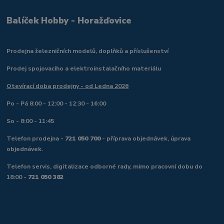
Balíček Hobby - Horažďovice
Prodejna železničních modelů, doplňků a příslušenství
Prodej spojovacího a elektroinstalačního materiálu
Otevírací doba prodejny - od Ledna 2026
Po - Pá 8:00 - 12:00 - 12:30 - 16:00
So - 8:00 - 11:45
Telefon prodejna -
721 050 700
- příprava objednávek, úprava
objednávek.
Telefon servis, digitalizace odborné rady, mimo pracovní dobu do
18:00 -
721 050 382