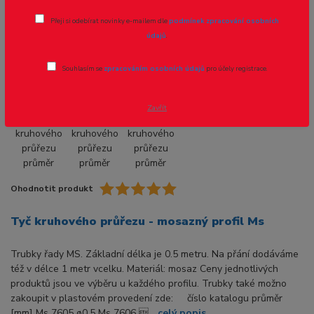
Tyč kruhového průřezu průměr 13.0mm
Přeji si odebírat novinky e-mailem dle
podmínek zpracování osobních
- 1ks
údajů
.
Souhlasím se
zpracováním osobních údajů
pro účely registrace.
Zavřít
Ohodnotit produkt
Tyč kruhového průřezu - mosazný profil Ms
Trubky řady MS. Základní délka je 0.5 metru. Na přání dodáváme
též v délce 1 metr vcelku. Materiál: mosaz Ceny jednotlivých
produktů jsou ve výběru u každého profilu. Trubky také možno
zakoupit v plastovém provedení zde: číslo katalogu průměr
[mm] Ms 7605 ø0.5 Ms 7606 ...
celý popis