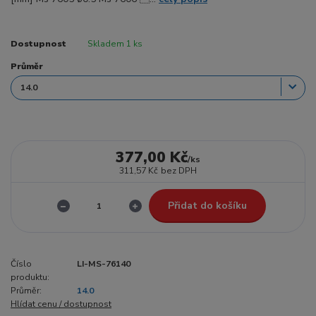
Dostupnost
Skladem 1 ks
Průměr
377,00 Kč
/
ks
311,57 Kč
bez DPH
Přidat do košíku
Číslo
LI-MS-76140
produktu:
Průměr:
14.0
Hlídat cenu / dostupnost