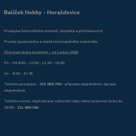
Balíček Hobby - Horažďovice
Prodejna železničních modelů, doplňků a příslušenství
Prodej spojovacího a elektroinstalačního materiálu
Otevírací doba prodejny - od Ledna 2026
Po - Pá 8:00 - 12:00 - 12:30 - 16:00
So - 8:00 - 11:45
Telefon prodejna -
721 050 700
- příprava objednávek, úprava
objednávek.
Telefon servis, digitalizace odborné rady, mimo pracovní dobu do
18:00 -
721 050 382