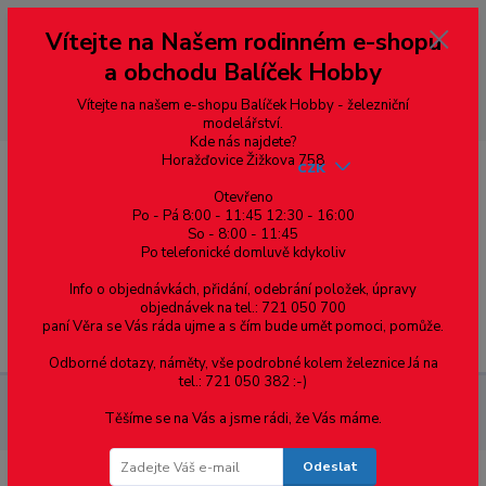
Vážení zákazníci, vítáme Vás na našem e-shopu. V rychlosti pár informací
Vítejte na Našem rodinném e-shopu
--- pro zákazníky ze Slovenska a jiných zemí, pokud chcete platit v eurech
přepněte si e-shop na euro 💶 pro přepočet měny - pravý horní roh ---
a obchodu Balíček Hobby
dobírky – pokud si z nějakého důvodu zásilku nevyzvednete, bude po
domluvě zaslána znovu s opětovnou platbou za poštovné, v opačném
případě bude zrušena a účet přidán na blacklist a rušeny následující
Vítejte na našem e-shopu Balíček Hobby - železniční
objednávky.
modelářství.
Kde nás najdete?
Horažďovice Žižkova 758
CZK
Otevřeno
Po - Pá 8:00 - 11:45 12:30 - 16:00
So - 8:00 - 11:45
0
0,00 Kč
Po telefonické domluvě kdykoliv
Info o objednávkách, přidání, odebrání položek, úpravy
objednávek na tel.: 721 050 700
paní Věra se Vás ráda ujme a s čím bude umět pomoci, pomůže.
Menu
Odborné dotazy, náměty, vše podrobné kolem železnice Já na
tel.: 721 050 382 :-)
Materiál pro modelaření
Tyč kruhového průřezu průměr
Těšíme se na Vás a jsme rádi, že Vás máme.
14.0mm - 1ks
Odeslat