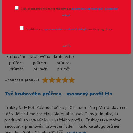
Tyč kruhového průřezu průměr 14.0mm
Přeji si odebírat novinky e-mailem dle
podmínek zpracování osobních
- 1ks
údajů
.
Souhlasím se
zpracováním osobních údajů
pro účely registrace.
Zavřít
Ohodnotit produkt
Tyč kruhového průřezu - mosazný profil Ms
Trubky řady MS. Základní délka je 0.5 metru. Na přání dodáváme
též v délce 1 metr vcelku. Materiál: mosaz Ceny jednotlivých
produktů jsou ve výběru u každého profilu. Trubky také možno
zakoupit v plastovém provedení zde: číslo katalogu průměr
[mm] Ms 7605 ø0.5 Ms 7606 ...
celý popis