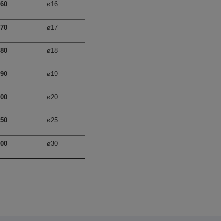
160
ø16
170
ø17
180
ø18
190
ø19
200
ø20
250
ø25
300
ø30