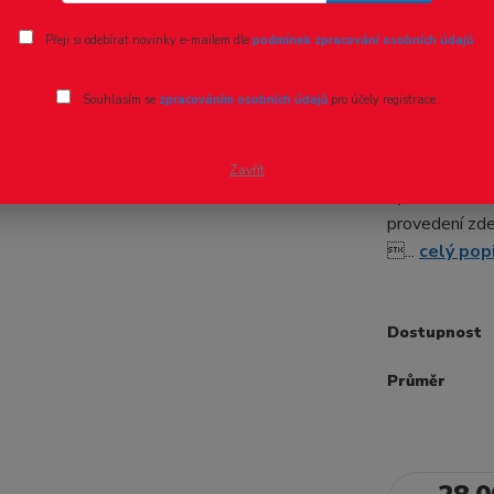
Ohodnotit pr
Přeji si odebírat novinky e-mailem dle
podmínek zpracování osobních údajů
.
Tyč kruho
Souhlasím se
zpracováním osobních údajů
pro účely registrace.
Trubky řady M
délce 1 metr 
Zavřít
výběru u každ
provedení zd
...
celý pop
Dostupnost
Průměr