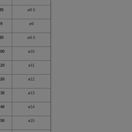
85
ø8.5
69
ø9
95
ø9.5
100
ø10
110
ø11
120
ø12
130
ø13
140
ø14
150
ø15