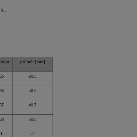
lu.
alogu
průměr
[mm]
05
ø0.5
06
ø0.6
07
ø0.7
08
ø0.8
61
ø1