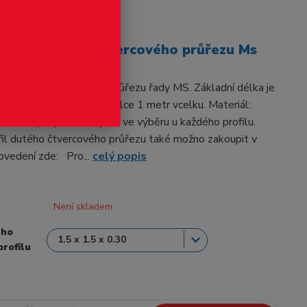
odukt
profil dutého čtvercového průřezu Ms
il dutého čtvercového průřezu řady MS. Základní délka je
 přání dodáváme též v délce 1 metr vcelku. Materiál:
dnotlivých produktů jsou ve výběru u každého profilu.
il dutého čtvercového průřezu také možno zakoupit v
ovedení zde: Pro...
celý popis
Není skladem
ého
profilu