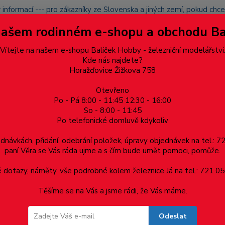
 informací --- pro zákazníky ze Slovenska a jiných zemí, pokud ch
du zásilku nevyzvednete, bude po domluvě zaslána znovu s opětov
Našem rodinném e-shopu a obchodu B
přidán na blacklist a rušeny následující objednávky.
latba
Vítejte na našem e-shopu Balíček Hobby - železniční modelářství
Více
Kde nás najdete?
Horažďovice Žižkova 758
Otevřeno
Hledat
Po - Pá 8:00 - 11:45 12:30 - 16:00
So - 8:00 - 11:45
Po telefonické domluvě kdykoliv
Dárkové poukazy, upomínkové předměty
Materiá
ednávkách, přidání, odebrání položek, úpravy objednávek na tel.: 
paní Věra se Vás ráda ujme a s čím bude umět pomoci, pomůže.
cového průřezu - mosazný profil 1.5 x 1.5 x 0.30, cena za 0.5m
dotazy, náměty, vše podrobné kolem železnice Já na tel.: 721 05
Těšíme se na Vás a jsme rádi, že Vás máme.
 průřezu - mosazný profil 1.5 x 1.5 x 
Odeslat