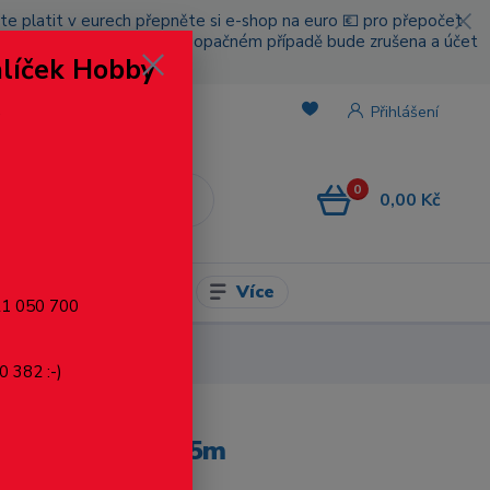
cete platit v eurech přepněte si e-shop na euro 💶 pro přepočet
nou platbou za poštovné, v opačném případě bude zrušena a účet
alíček Hobby
.
Přihlášení
0
0,00 Kč
CZK
Více
l pro modelaření
721 050 700
0 382 :-)
0.30, cena za 0.5m