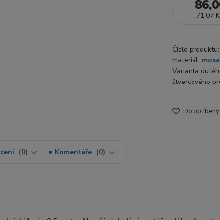
86,0
71,07 K
Číslo produktu:
materiál:
mosa
Varianta dutéh
čtvercového pro
Do oblíbený
cení
0
Komentáře
0