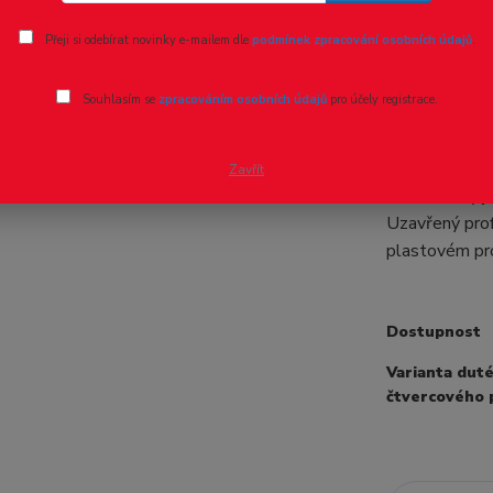
Ohodnotit pr
Přeji si odebírat novinky e-mailem dle
podmínek zpracování osobních údajů
.
Uzavřený 
Souhlasím se
zpracováním osobních údajů
pro účely registrace.
Uzavřený prof
0.5 metru. Na
Zavřít
mosaz Ceny je
Uzavřený prof
plastovém pr
Dostupnost
Varianta dut
čtvercového 