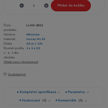
Přidat do košíku
Číslo
LI-MS-8933
produktu:
Výrobce:
Německo
materiál:
mosaz Ms 63
Délka:
0,5 m +-2%
Rozměr profilu
3 x 3 x 0.5
v - a - t dle
obrázku:
Hlídat cenu / dostupnost
Do oblíbených
Kompletní specifikace
Parametry
Hodnocení
0
Komentáře
0