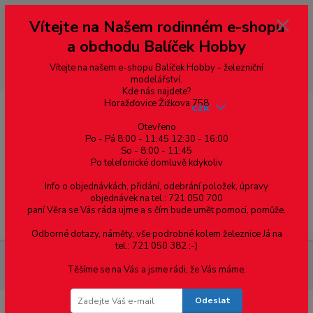
Vážení zákazníci, vítáme Vás na našem e-shopu. V rychlosti pár informací
Vítejte na Našem rodinném e-shopu
--- pro zákazníky ze Slovenska a jiných zemí, pokud chcete platit v eurech
přepněte si e-shop na euro 💶 pro přepočet měny - pravý horní roh ---
a obchodu Balíček Hobby
dobírky – pokud si z nějakého důvodu zásilku nevyzvednete, bude po
domluvě zaslána znovu s opětovnou platbou za poštovné, v opačném
případě bude zrušena a účet přidán na blacklist a rušeny následující
Vítejte na našem e-shopu Balíček Hobby - železniční
objednávky.
modelářství.
Kde nás najdete?
Horažďovice Žižkova 758
CZK
Otevřeno
Po - Pá 8:00 - 11:45 12:30 - 16:00
So - 8:00 - 11:45
0
0,00 Kč
Po telefonické domluvě kdykoliv
Info o objednávkách, přidání, odebrání položek, úpravy
objednávek na tel.: 721 050 700
paní Věra se Vás ráda ujme a s čím bude umět pomoci, pomůže.
Menu
Odborné dotazy, náměty, vše podrobné kolem železnice Já na
tel.: 721 050 382 :-)
Materiál pro modelaření
Profil křížový - mosazný profil 3 x 3 x
Těšíme se na Vás a jsme rádi, že Vás máme.
0.5, cena za 0.5m
Odeslat