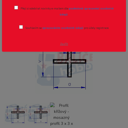
Profil křížový - mosazný profil 3 x 3 x
Přeji si odebírat novinky e-mailem dle
podmínek zpracování osobních
0.5, cena za 0.5m
údajů
.
Novinka
Akce
Souhlasím se
zpracováním osobních údajů
pro účely registrace.
Zavřít