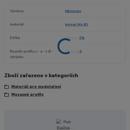
Výrobce
Německo
materiál
mosaz Ms 63
Délka
0,5 m +-2%
Rozměr profilu v - a - t dle
3 x 3 x 0.5
obrázku
Zboží zařazeno v kategoriích
Materiál pro modelaření
Mosazné profily