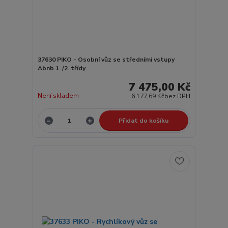
37630 PIKO - Osobní vůz se středními vstupy
Abnb 1. /2. třídy
7 475,00 Kč
Není skladem
6 177,69 Kč
bez DPH
Přidat do košíku