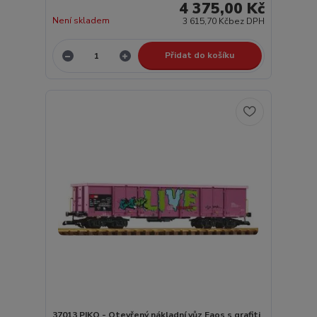
4 375,00 Kč
Není skladem
3 615,70 Kč
bez DPH
Přidat do košíku
37013 PIKO - Otevřený nákladní vůz Eaos s grafiti