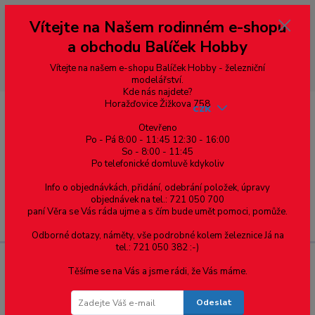
Vážení zákazníci, vítáme Vás na našem e-shopu. V rychlosti pár informací
Vítejte na Našem rodinném e-shopu
--- pro zákazníky ze Slovenska a jiných zemí, pokud chcete platit v eurech
přepněte si e-shop na euro 💶 pro přepočet měny - pravý horní roh ---
a obchodu Balíček Hobby
dobírky – pokud si z nějakého důvodu zásilku nevyzvednete, bude po
domluvě zaslána znovu s opětovnou platbou za poštovné, v opačném
případě bude zrušena a účet přidán na blacklist a rušeny následující
Vítejte na našem e-shopu Balíček Hobby - železniční
objednávky.
modelářství.
Kde nás najdete?
Horažďovice Žižkova 758
CZK
Otevřeno
Po - Pá 8:00 - 11:45 12:30 - 16:00
So - 8:00 - 11:45
0
0,00 Kč
Po telefonické domluvě kdykoliv
Info o objednávkách, přidání, odebrání položek, úpravy
objednávek na tel.: 721 050 700
paní Věra se Vás ráda ujme a s čím bude umět pomoci, pomůže.
Menu
Odborné dotazy, náměty, vše podrobné kolem železnice Já na
tel.: 721 050 382 :-)
Těšíme se na Vás a jsme rádi, že Vás máme.
Měřítko: G - 1:22,5
Odeslat