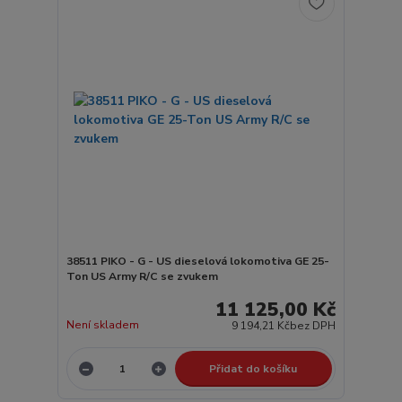
38511 PIKO - G - US dieselová lokomotiva GE 25-
Ton US Army R/C se zvukem
11 125,00 Kč
Není skladem
9 194,21 Kč
bez DPH
Přidat do košíku