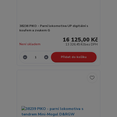
38236 PIKO - Parní lokomotiva UP digitální s
kouřem a zvukem G
16 125,00 Kč
Není skladem
13 326,45 Kč
bez DPH
Přidat do košíku