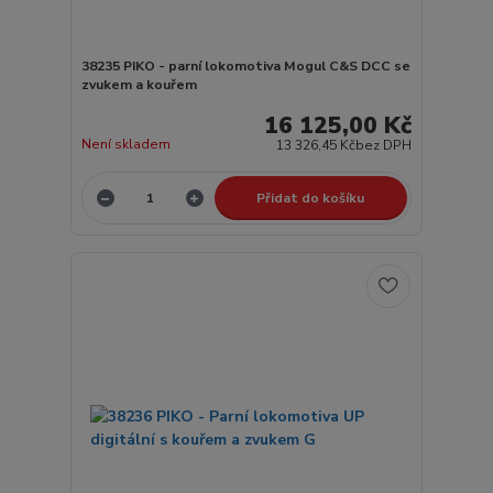
38235 PIKO - parní lokomotiva Mogul C&S DCC se
zvukem a kouřem
16 125,00 Kč
Není skladem
13 326,45 Kč
bez DPH
Přidat do košíku