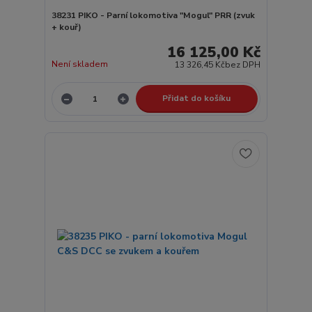
38231 PIKO - Parní lokomotiva "Mogul" PRR (zvuk
+ kouř)
16 125,00 Kč
Není skladem
13 326,45 Kč
bez DPH
Přidat do košíku