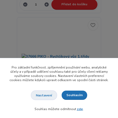
Přidat do košíku
Pro základní funkčnost, zpříjemnění používání webu, analytické
účely a v případě udělení souhlasu také pro účely cílení reklamy
využíváme soubory cookies. Nastavení vlastních preferencí
cookies můžete kdykoli upravit odkazem ve spodní části stránek.
Souhlasím
Nastavení
37666 PIKO - Rychlíkový vůz 1.třídy "RAILJET"
8 375,00 Kč
Souhlas můžete odmítnout
zde
.
Není skladem
6 921,49 Kč
bez DPH