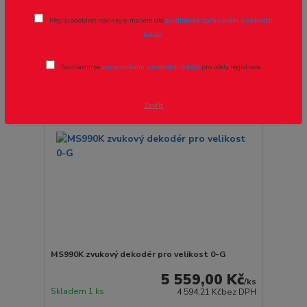
strana
z 8
další
Přeji si odebírat novinky e-mailem dle
podmínek zpracování osobních
údajů
.
Novinka
Souhlasím se
zpracováním osobních údajů
pro účely registrace.
Zavřít
MS990K zvukový dekodér pro velikost 0-G
5 559,00 Kč
/
ks
Skladem 1 ks
4 594,21 Kč
bez DPH