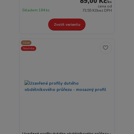
89,00 Kč
/
ks
cena od
Skladem 184 ks
73,55 Kč
bez DPH
Zvolit variantu
Akce
Novinka
Uzavřené profily dutého obdélníkového průřezu -