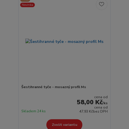
Novinka
Šestihranné tyče - mosazný profil Ms
cena od
58,00 Kč
/
ks
cena od
Skladem 24 ks
47,93 Kč
bez DPH
Zvolit variantu