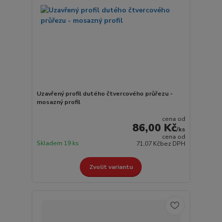
Uzavřený profil dutého čtvercového průřezu -
mosazný profil
cena od
86,00 Kč
/
ks
cena od
Skladem 19 ks
71,07 Kč
bez DPH
Zvolit variantu