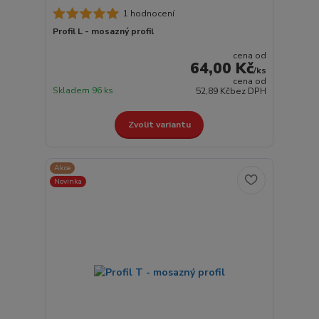
1 hodnocení
Profil L - mosazný profil
cena od
64,00 Kč
/
ks
cena od
Skladem 96 ks
52,89 Kč
bez DPH
Zvolit variantu
Akce
Novinka