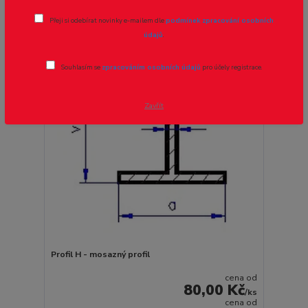
strana
z 1
Přeji si odebírat novinky e-mailem dle
podmínek zpracování osobních
údajů
.
Akce
Novinka
Souhlasím se
zpracováním osobních údajů
pro účely registrace.
Zavřít
Profil H - mosazný profil
cena od
80,00 Kč
/
ks
cena od