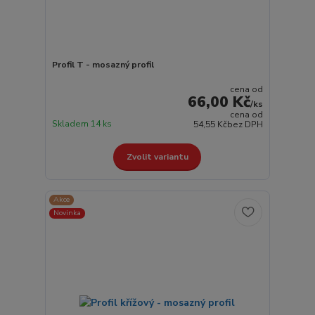
Profil T - mosazný profil
cena od
66,00 Kč
/
ks
cena od
Skladem 14 ks
54,55 Kč
bez DPH
Zvolit variantu
Akce
Novinka