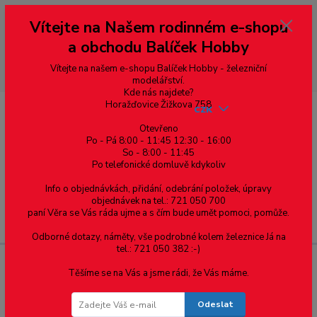
Vážení zákazníci, vítáme Vás na našem e-shopu. V rychlosti pár informací
Vítejte na Našem rodinném e-shopu
--- pro zákazníky ze Slovenska a jiných zemí, pokud chcete platit v eurech
přepněte si e-shop na euro 💶 pro přepočet měny - pravý horní roh ---
a obchodu Balíček Hobby
dobírky – pokud si z nějakého důvodu zásilku nevyzvednete, bude po
domluvě zaslána znovu s opětovnou platbou za poštovné, v opačném
případě bude zrušena a účet přidán na blacklist a rušeny následující
Vítejte na našem e-shopu Balíček Hobby - železniční
objednávky.
modelářství.
Kde nás najdete?
Horažďovice Žižkova 758
CZK
Otevřeno
Po - Pá 8:00 - 11:45 12:30 - 16:00
So - 8:00 - 11:45
0
0,00 Kč
Po telefonické domluvě kdykoliv
Info o objednávkách, přidání, odebrání položek, úpravy
objednávek na tel.: 721 050 700
paní Věra se Vás ráda ujme a s čím bude umět pomoci, pomůže.
Menu
Odborné dotazy, náměty, vše podrobné kolem železnice Já na
tel.: 721 050 382 :-)
Těšíme se na Vás a jsme rádi, že Vás máme.
Výrobce: Německo
Odeslat