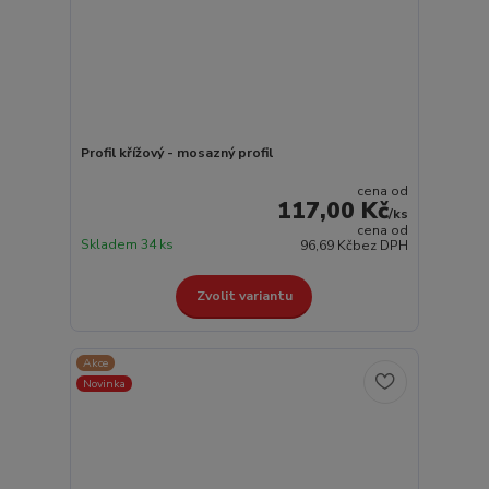
Profil křížový - mosazný profil
cena od
117,00 Kč
/
ks
cena od
Skladem 34 ks
96,69 Kč
bez DPH
Zvolit variantu
Akce
Novinka