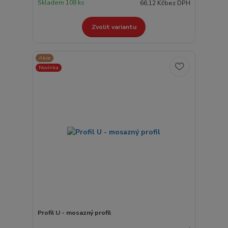
Skladem 108 ks
66,12 Kč
bez DPH
Zvolit variantu
Akce
Novinka
Profil U - mosazný profil