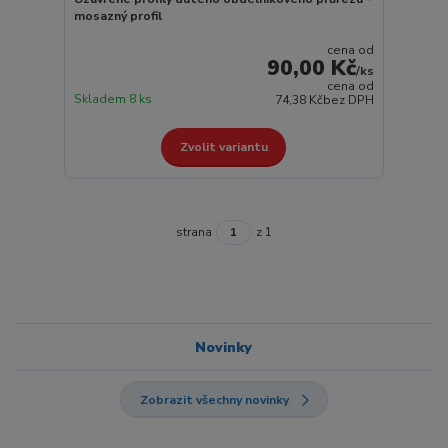
mosazný profil
cena od
90,00 Kč
/
ks
cena od
Skladem 8 ks
74,38 Kč
bez DPH
Zvolit variantu
strana
z 1
Novinky
Zobrazit všechny novinky