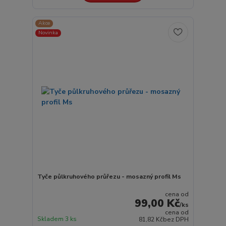
Akce
Novinka
Tyče půlkruhového průřezu - mosazný profil Ms
cena od
99,00 Kč
/
ks
cena od
Skladem 3 ks
81,82 Kč
bez DPH