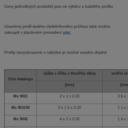
Ceny jednotlivých produktů jsou ve výběru u každého profilu.
Uzavřený profil dutého obdelníkového průřezu také možno
zakoupit v plastovém provedení
zde:
Profily nevyobrazené v nabídce je možné snadno doplnit.
výška x šířka x tloušťka stěny
vnitřní r
číslo katalogu
[mm]
[mm
Ms 9021
2 x 1 x 0.20
0.6 x 
Ms 903150
3 x 1.5 x 0.20
1.1 x 
Ms 9042
4 x 2 x 0.30
1.4 x 