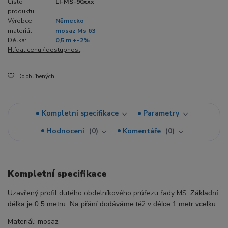
Číslo
LI-MS-90xxx
produktu:
Výrobce:
Německo
materiál:
mosaz Ms 63
Délka:
0,5 m +-2%
Hlídat cenu / dostupnost
Do oblíbených
Kompletní specifikace
Parametry
Hodnocení
0
Komentáře
0
Kompletní specifikace
Uzavřený profil dutého obdelníkového průřezu řady MS.
Základní
délka je 0.5 metru. Na přání dodáváme též v délce 1 metr vcelku.
Materiál: mosaz