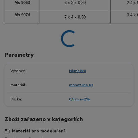
Ms 9063
6 x 3 x 0.30
2.4 x 
Ms 9074
3.4 x 
7
x 4 x 0.30
Parametry
Výrobce
Německo
materiál
mosaz Ms 63
Délka
0,5 m +-2%
Zboží zařazeno v kategoriích
Materiál pro modelaření