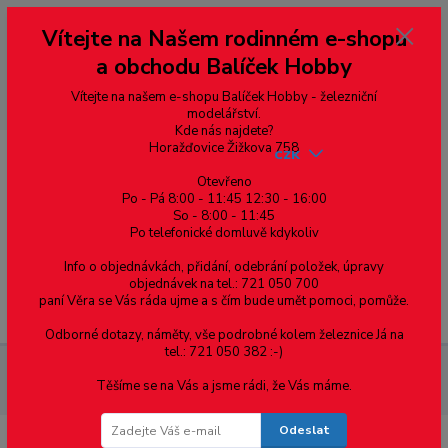
Vážení zákazníci, vítáme Vás na našem e-shopu. V rychlosti pár informací
Vítejte na Našem rodinném e-shopu
--- pro zákazníky ze Slovenska a jiných zemí, pokud chcete platit v eurech
přepněte si e-shop na euro 💶 pro přepočet měny - pravý horní roh ---
a obchodu Balíček Hobby
dobírky – pokud si z nějakého důvodu zásilku nevyzvednete, bude po
domluvě zaslána znovu s opětovnou platbou za poštovné, v opačném
případě bude zrušena a účet přidán na blacklist a rušeny následující
Vítejte na našem e-shopu Balíček Hobby - železniční
objednávky.
modelářství.
Kde nás najdete?
Horažďovice Žižkova 758
CZK
Otevřeno
Po - Pá 8:00 - 11:45 12:30 - 16:00
So - 8:00 - 11:45
0
0,00 Kč
Po telefonické domluvě kdykoliv
Info o objednávkách, přidání, odebrání položek, úpravy
objednávek na tel.: 721 050 700
paní Věra se Vás ráda ujme a s čím bude umět pomoci, pomůže.
Menu
Odborné dotazy, náměty, vše podrobné kolem železnice Já na
tel.: 721 050 382 :-)
Materiál pro modelaření
Uzavřené profily dutého
Těšíme se na Vás a jsme rádi, že Vás máme.
obdélníkového průřezu - mosazný profil
Odeslat