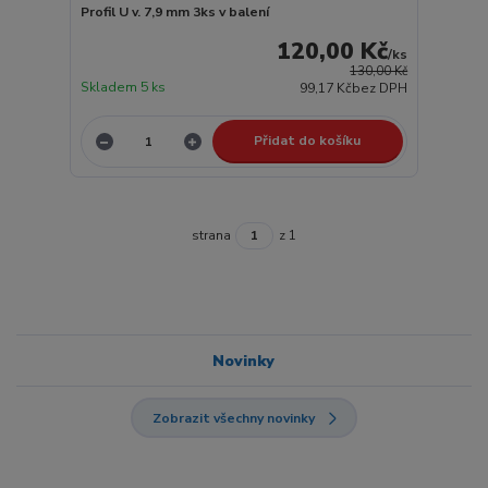
Profil U v. 7,9 mm 3ks v balení
120,00 Kč
/
ks
130,00 Kč
Skladem 5 ks
99,17 Kč
bez DPH
Přidat do košíku
strana
z 1
Novinky
Zobrazit všechny novinky