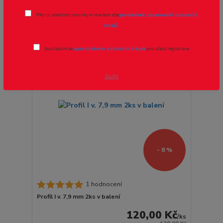
strana
z 1
Přeji si odebírat novinky e-mailem dle
podmínek zpracování osobních
údajů
.
Novinka
Souhlasím se
zpracováním osobních údajů
pro účely registrace.
Zavřít
- 8 %
1 hodnocení
Profil I v. 7,9 mm 2ks v balení
120,00 Kč
/
ks