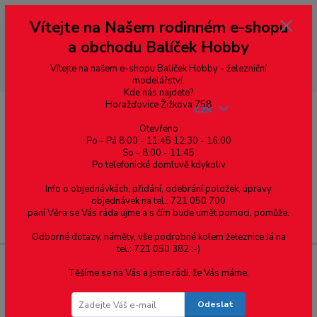
Vážení zákazníci, vítáme Vás na našem e-shopu. V rychlosti pár informací
Vítejte na Našem rodinném e-shopu
--- pro zákazníky ze Slovenska a jiných zemí, pokud chcete platit v eurech
přepněte si e-shop na euro 💶 pro přepočet měny - pravý horní roh ---
a obchodu Balíček Hobby
dobírky – pokud si z nějakého důvodu zásilku nevyzvednete, bude po
domluvě zaslána znovu s opětovnou platbou za poštovné, v opačném
případě bude zrušena a účet přidán na blacklist a rušeny následující
Vítejte na našem e-shopu Balíček Hobby - železniční
objednávky.
modelářství.
Kde nás najdete?
Horažďovice Žižkova 758
CZK
Otevřeno
Po - Pá 8:00 - 11:45 12:30 - 16:00
So - 8:00 - 11:45
0
0,00 Kč
Po telefonické domluvě kdykoliv
Info o objednávkách, přidání, odebrání položek, úpravy
objednávek na tel.: 721 050 700
paní Věra se Vás ráda ujme a s čím bude umět pomoci, pomůže.
Menu
Odborné dotazy, náměty, vše podrobné kolem železnice Já na
tel.: 721 050 382 :-)
Těšíme se na Vás a jsme rádi, že Vás máme.
Varianta profilu: 7,9
Odeslat