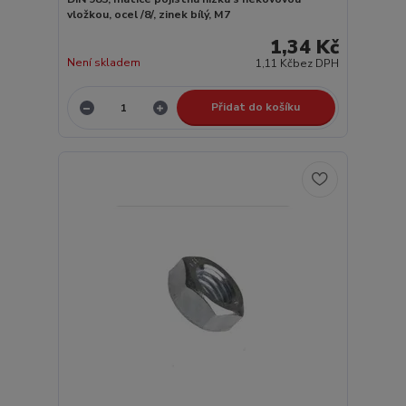
vložkou, ocel /8/, zinek bílý, M7
1,34 Kč
Není skladem
1,11 Kč
bez DPH
Přidat do košíku