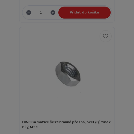
Přidat do košíku
DIN 934 matice šestihranná přesná, ocel /8/, zinek
bílý, M3.5