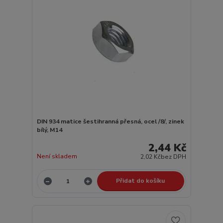
DIN 934 matice šestihranná přesná, ocel /8/, zinek
bílý, M14
2,44 Kč
Není skladem
2,02 Kč
bez DPH
Přidat do košíku