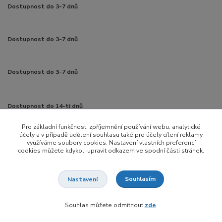
Dostupnost do 3-7 dnů
Dostupnost do 3-7 dnů
Dostupnost do 3-7 dnů
Dostupnost do 14-ti dnů
Pro základní funkčnost, zpříjemnění používání webu, analytické
účely a v případě udělení souhlasu také pro účely cílení reklamy
Dostupnost do 14-ti dnů
využíváme soubory cookies. Nastavení vlastních preferencí
cookies můžete kdykoli upravit odkazem ve spodní části stránek.
Dostupnost do 14-ti dnů
Souhlasím
Nastavení
Souhlas můžete odmítnout
zde
.