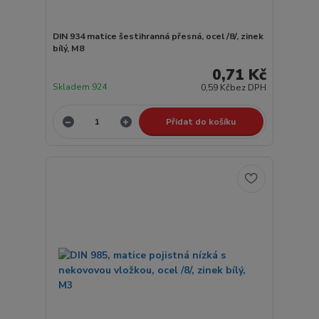
DIN 934 matice šestihranná přesná, ocel /8/, zinek
bílý, M8
0,71 Kč
Skladem 924
0,59 Kč
bez DPH
Přidat do košíku