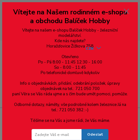
Vážení zákazníci, vítáme Vás na našem e-shopu. V rychlosti pár informací
Vítejte na Našem rodinném e-shopu
--- pro zákazníky ze Slovenska a jiných zemí, pokud chcete platit v eurech
přepněte si e-shop na euro 💶 pro přepočet měny - pravý horní roh ---
a obchodu Balíček Hobby
dobírky – pokud si z nějakého důvodu zásilku nevyzvednete, bude po
domluvě zaslána znovu s opětovnou platbou za poštovné, v opačném
případě bude zrušena a účet přidán na blacklist a rušeny následující
Vítejte na našem e-shopu Balíček Hobby - železniční
objednávky.
modelářství.
Kde nás najdete?
Horažďovice Žižkova 758
CZK
Otevřeno
Po - Pá 8:00 - 11:45 12:30 - 16:00
So - 8:00 - 11:45
0
0,00 Kč
Po telefonické domluvě kdykoliv
Info o objednávkách, přidání, odebrání položek, úpravy
objednávek na tel.: 721 050 700
paní Věra se Vás ráda ujme a s čím bude umět pomoci, pomůže.
Menu
Odborné dotazy, náměty, vše podrobné kolem železnice Já na
tel.: 721 050 382 :-)
Těšíme se na Vás a jsme rádi, že Vás máme.
materiál: Ocel 8 - zinek bílý
Odeslat