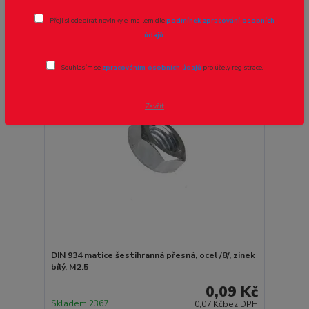
strana
z 1
Přeji si odebírat novinky e-mailem dle
podmínek zpracování osobních
údajů
.
Souhlasím se
zpracováním osobních údajů
pro účely registrace.
Zavřít
DIN 934 matice šestihranná přesná, ocel /8/, zinek
bílý, M2.5
0,09 Kč
Skladem 2367
0,07 Kč
bez DPH