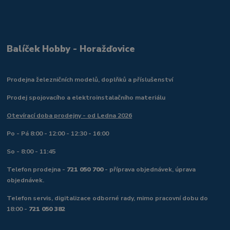
Balíček Hobby - Horažďovice
Prodejna železničních modelů, doplňků a příslušenství
Prodej spojovacího a elektroinstalačního materiálu
Otevírací doba prodejny - od Ledna 2026
Po - Pá 8:00 - 12:00 - 12:30 - 16:00
So - 8:00 - 11:45
Telefon prodejna -
721 050 700
- příprava objednávek, úprava
objednávek.
Telefon servis, digitalizace odborné rady, mimo pracovní dobu do
18:00 -
721 050 382