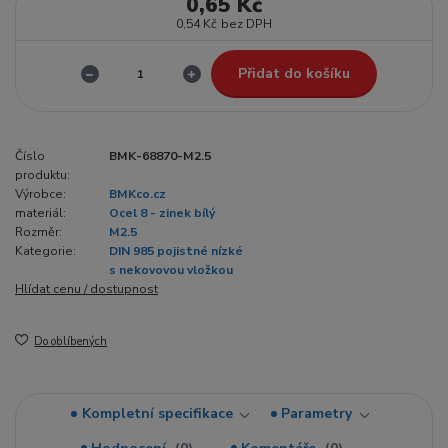
0,65 Kč
0,54 Kč
bez DPH
Přidat do košíku
Číslo
BMK-68870-M2.5
produktu:
Výrobce:
BMKco.cz
materiál:
Ocel 8 - zinek bílý
Rozměr:
M2.5
Kategorie:
DIN 985 pojistné nízké
s nekovovou vložkou
Hlídat cenu / dostupnost
Do oblíbených
Kompletní specifikace
Parametry