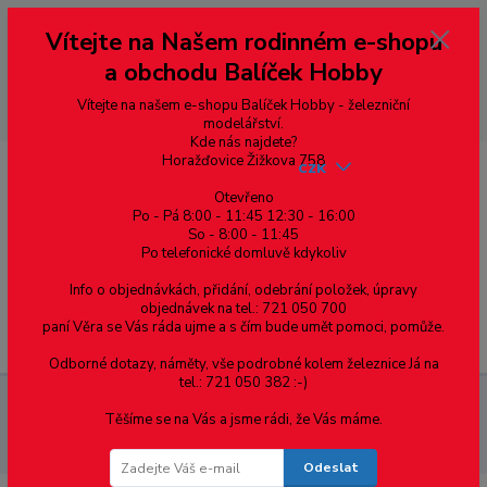
Vážení zákazníci, vítáme Vás na našem e-shopu. V rychlosti pár informací
Vítejte na Našem rodinném e-shopu
--- pro zákazníky ze Slovenska a jiných zemí, pokud chcete platit v eurech
přepněte si e-shop na euro 💶 pro přepočet měny - pravý horní roh ---
a obchodu Balíček Hobby
dobírky – pokud si z nějakého důvodu zásilku nevyzvednete, bude po
domluvě zaslána znovu s opětovnou platbou za poštovné, v opačném
případě bude zrušena a účet přidán na blacklist a rušeny následující
Vítejte na našem e-shopu Balíček Hobby - železniční
objednávky.
modelářství.
Kde nás najdete?
Horažďovice Žižkova 758
CZK
Otevřeno
Po - Pá 8:00 - 11:45 12:30 - 16:00
So - 8:00 - 11:45
0
0,00 Kč
Po telefonické domluvě kdykoliv
Info o objednávkách, přidání, odebrání položek, úpravy
objednávek na tel.: 721 050 700
paní Věra se Vás ráda ujme a s čím bude umět pomoci, pomůže.
Menu
Odborné dotazy, náměty, vše podrobné kolem železnice Já na
tel.: 721 050 382 :-)
Spojovací materiál
Matice
Pojistné
DIN 985 pojistné
Těšíme se na Vás a jsme rádi, že Vás máme.
nízké s nekovovou vložkou
DIN 985, matice pojistná nízká s
nekovovou vložkou, ocel /8/, zinek bílý, M2.5
Odeslat