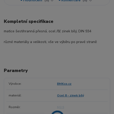
Hodnocení
0
Komentáře
0
Kompletní specifikace
matice šestihranná přesná, ocel /8/, zinek bílý, DIN 934
různé materiály a velikosti, vše ve výběru po pravé straně
Parametry
Výrobce
BMKco.cz
materiál
Ocel 8 - zinek bílý
Rozměr
M2.5