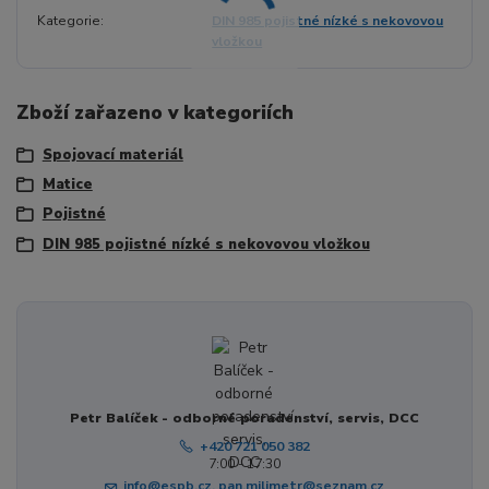
Kategorie
DIN 985 pojistné nízké s nekovovou
vložkou
Zboží zařazeno v kategoriích
Spojovací materiál
Matice
Pojistné
DIN 985 pojistné nízké s nekovovou vložkou
Petr Balíček - odborné poradenství, servis, DCC
+420 721 050 382
7:00 - 17:30
info@espb.cz, pan.milimetr@seznam.cz