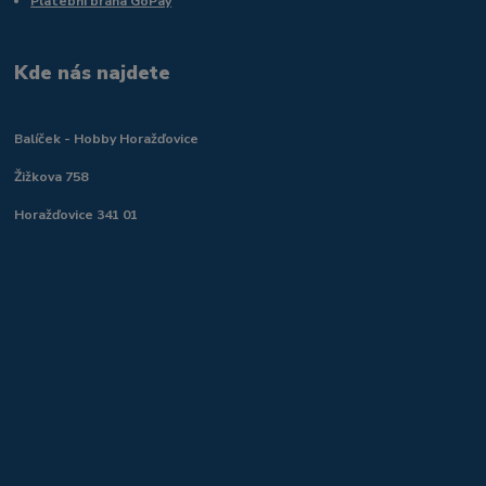
Platební brána GoPay
Kde nás najdete
Balíček - Hobby Horažďovice
Žižkova 758
Horažďovice 341 01