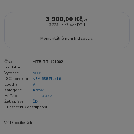
3 900,00 Kč
/
ks
3 223,14 Kč
bez DPH
Momentálně není k dispozici
Číslo
MTB-TT-121002
produktu:
Výrobce:
MTB
DCC konektor:
NEM 658 Plux16
Epocha:
V
Kategorie:
Archiv
Měřítko:
TT - 1:120
Žel. správa:
ČD
Hlídat cenu / dostupnost
Do oblíbených