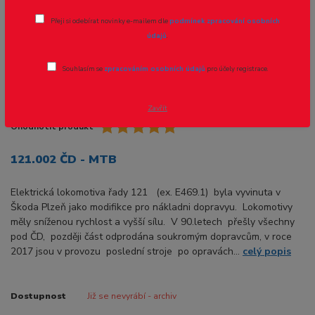
Přeji si odebírat novinky e-mailem dle
podmínek zpracování osobních
údajů
.
Souhlasím se
zpracováním osobních údajů
pro účely registrace.
Zavřít
Ohodnotit produkt
121.002 ČD - MTB
Elektrická lokomotiva řady 121 (ex. E469.1) byla vyvinuta v
Škoda Plzeň jako modifikce pro nákladni dopravyu. Lokomotivy
měly sníženou rychlost a vyšší sílu. V 90.letech přešly všechny
pod ČD, později část odprodána soukromým dopravcům, v roce
2017 jsou v provozu poslední stroje po opravách...
celý popis
Dostupnost
Již se nevyrábí - archiv