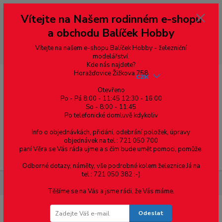
Vážení zákazníci, vítáme Vás na našem e-shopu. V rychlosti pár informací
Vítejte na Našem rodinném e-shopu
--- pro zákazníky ze Slovenska a jiných zemí, pokud chcete platit v eurech
přepněte si e-shop na euro 💶 pro přepočet měny - pravý horní roh ---
a obchodu Balíček Hobby
dobírky – pokud si z nějakého důvodu zásilku nevyzvednete, bude po
domluvě zaslána znovu s opětovnou platbou za poštovné, v opačném
případě bude zrušena a účet přidán na blacklist a rušeny následující
Vítejte na našem e-shopu Balíček Hobby - železniční
objednávky.
modelářství.
Kde nás najdete?
Horažďovice Žižkova 758
CZK
Otevřeno
Po - Pá 8:00 - 11:45 12:30 - 16:00
So - 8:00 - 11:45
0
0,00 Kč
Po telefonické domluvě kdykoliv
Info o objednávkách, přidání, odebrání položek, úpravy
objednávek na tel.: 721 050 700
paní Věra se Vás ráda ujme a s čím bude umět pomoci, pomůže.
Menu
Odborné dotazy, náměty, vše podrobné kolem železnice Já na
tel.: 721 050 382 :-)
Železniční modelářství
121.002 ČD - MTB
Těšíme se na Vás a jsme rádi, že Vás máme.
Odeslat
121.002 ČD - MTB