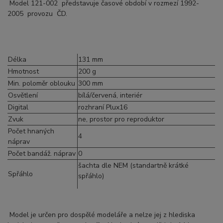
Model 121-002 představuje časové období v rozmezí 1992-
2005 provozu ČD.
Délka
131 mm
Hmotnost
200 g
Min. poloměr oblouku
300 mm
Osvětlení
bílá/červená, interiér
Digital
rozhraní Plux16
Zvuk
ne, prostor pro reproduktor
Počet hnaných
4
náprav
Počet bandáž. náprav
0
šachta dle NEM (standartně krátké
Spřáhlo
spřáhlo)
Model je určen pro dospělé modeláře a nelze jej z hlediska