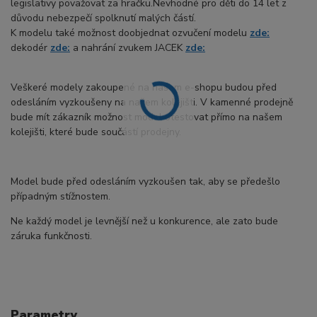
legislativy považovat za hračku.Nevhodné pro děti do 14 let z
důvodu nebezpečí spolknutí malých částí.
K modelu také možnost doobjednat ozvučení modelu
zde:
dekodér
zde:
a nahrání zvukem JACEK
zde:
Veškeré modely zakoupené na našem e-shopu budou před
odesláním vyzkoušeny na našem kolejišti. V kamenné prodejně
bude mít zákazník možnost model otestovat přímo na našem
kolejišti, které bude součástí prodejny.
Model bude před odesláním vyzkoušen tak, aby se předešlo
případným stížnostem.
Ne každý model je levnější než u konkurence, ale zato bude
záruka funkčnosti.
Parametry