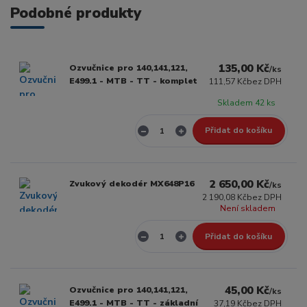
Podobné produkty
135,00 Kč
Ozvučnice pro 140,141,121,
/
ks
E499.1 - MTB - TT - komplet
111,57 Kč
bez DPH
Skladem 42 ks
Přidat do košíku
2 650,00 Kč
Zvukový dekodér MX648P16
/
ks
2 190,08 Kč
bez DPH
Není skladem
Přidat do košíku
45,00 Kč
Ozvučnice pro 140,141,121,
/
ks
E499.1 - MTB - TT - základní
37,19 Kč
bez DPH