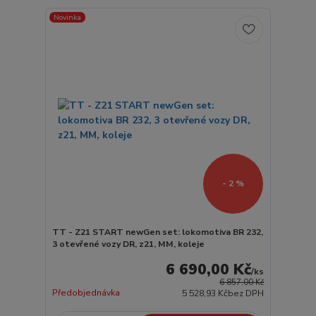
Novinka
- 2 %
TT - Z21 START newGen set: lokomotiva BR 232,
3 otevřené vozy DR, z21, MM, koleje
6 690,00 Kč
/
ks
6 857,00 Kč
Předobjednávka
5 528,93 Kč
bez DPH