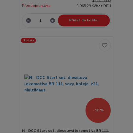
4 897,00 Kč
Předobjednávka
3 965,29 Kč
bez DPH
Přidat do košíku
Novinka
- 10 %
N - DCC Start set: dieselová lokomotiva BR 111,