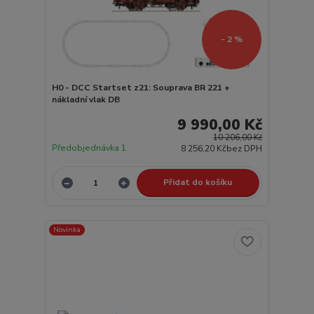
- 2 %
H0 - DCC Startset z21: Souprava BR 221 +
nákladní vlak DB
9 990,00 Kč
10 206,00 Kč
Předobjednávka 1
8 256,20 Kč
bez DPH
Přidat do košíku
Novinka