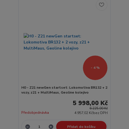
- 4 %
H0 - Z21 newGen startset: Lokomotiva BR132 + 2
vozy, z21 + MultiMaus, Geoline kolejivo
5 998,00 Kč
6 225,00 Kč
Předobjednávka
4 957,02 Kč
bez DPH
Přidat do košíku