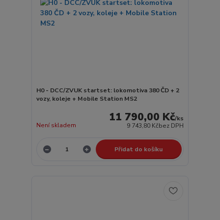
H0 - DCC/ZVUK startset: lokomotiva 380 ČD + 2
vozy, koleje + Mobile Station MS2
11 790,00 Kč
/
ks
Není skladem
9 743,80 Kč
bez DPH
Přidat do košíku