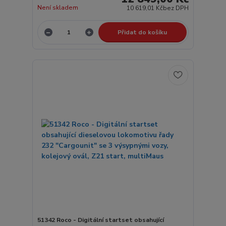
Není skladem
10 619,01 Kč
bez DPH
Přidat do košíku
51342 Roco - Digitální startset obsahující