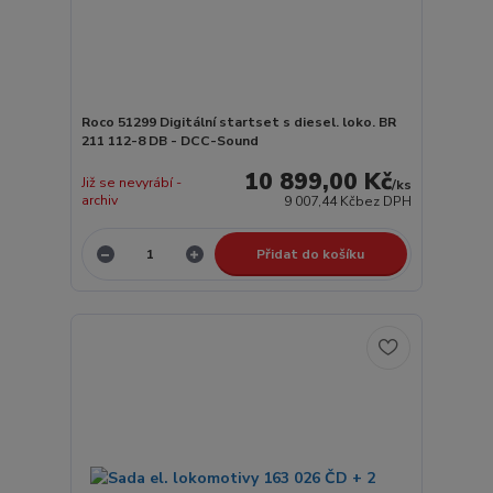
Roco 51299 Digitální startset s diesel. loko. BR
211 112-8 DB - DCC-Sound
10 899,00 Kč
Již se nevyrábí -
/
ks
archiv
9 007,44 Kč
bez DPH
Přidat do košíku