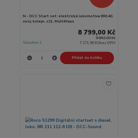
N - DCC Start set: elektrická lokomotiva BR140,
vozy, koleje, z21, MultiMaus
8 799,00 Kč
9 842,00 Kč
Skladem 1
7 271,90 Kč
bez DPH
Přidat do košíku