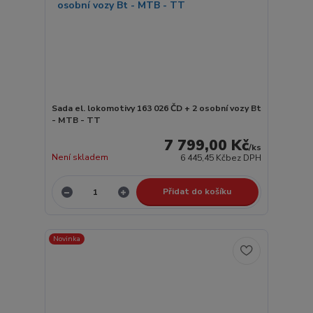
Sada el. lokomotivy 163 026 ČD + 2 osobní vozy Bt
- MTB - TT
7 799,00 Kč
/
ks
Není skladem
6 445,45 Kč
bez DPH
Přidat do košíku
Novinka