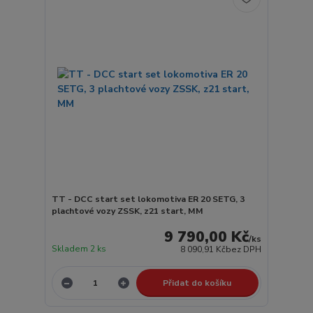
TT - DCC start set lokomotiva ER 20 SETG, 3
plachtové vozy ZSSK, z21 start, MM
9 790,00 Kč
/
ks
Skladem 2 ks
8 090,91 Kč
bez DPH
Přidat do košíku