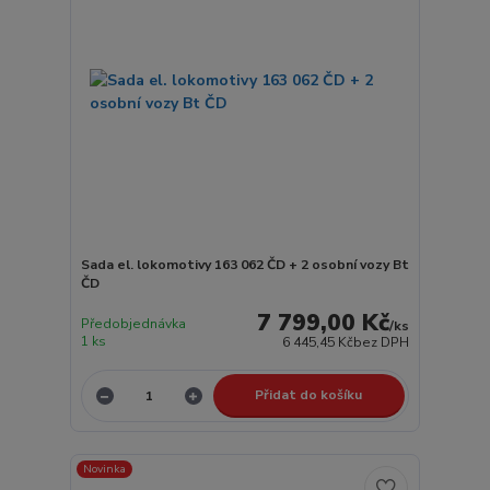
Sada el. lokomotivy 163 062 ČD + 2 osobní vozy Bt
ČD
7 799,00 Kč
Předobjednávka
/
ks
1 ks
6 445,45 Kč
bez DPH
Přidat do košíku
Novinka