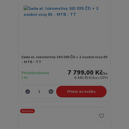
Sada el. lokomotivy 163 035 ČD + 2 osobní vozy Bt
- MTB - TT
7 799,00 Kč
Předobjednávka
/
ks
1 ks
6 445,45 Kč
bez DPH
Přidat do košíku
Novinka