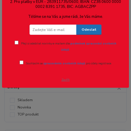
2. Pro platby v EUR - 283911735/0600, IBAN: CZ38 0600 0000
0002 8391 1735, BIC: AGBACZPP
Těšíme se na Vás a jsme rádi, že Vás máme.
Cena:
Odeslat
Přeji si odebírat novinky e-mailem dle
podmínek zpracování osobních
Kč
Kč
údajů
.
Souhlasím se
zpracováním osobních údajů
pro účely registrace.
Zavřít
Štítky
Skladem
Novinka
TOP produkt