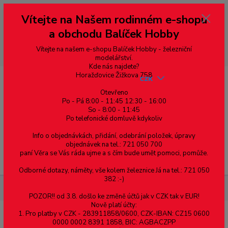
Vážení zákazníci, vítáme Vás na našem e-shopu. V rychlosti pár informací
Vítejte na Našem rodinném e-shopu
--- pro zákazníky ze Slovenska a jiných zemí, pokud chcete platit v eurech
přepněte si e-shop na euro 💶 pro přepočet měny - pravý horní roh ---
a obchodu Balíček Hobby
dobírky – pokud si z nějakého důvodu zásilku nevyzvednete, bude po
domluvě zaslána znovu s opětovnou platbou za poštovné, v opačném
případě bude zrušena a účet přidán na blacklist a rušeny následující
Vítejte na našem e-shopu Balíček Hobby - železniční
objednávky.
modelářství.
Kde nás najdete?
Horažďovice Žižkova 758
CZK
Otevřeno
Po - Pá 8:00 - 11:45 12:30 - 16:00
So - 8:00 - 11:45
0
0,00 Kč
Po telefonické domluvě kdykoliv
Info o objednávkách, přidání, odebrání položek, úpravy
objednávek na tel.: 721 050 700
paní Věra se Vás ráda ujme a s čím bude umět pomoci, pomůže.
Menu
Odborné dotazy, náměty, vše kolem železnice Já na tel.: 721 050
382 :-)
Železniční modelářství
Sety
Digitální
POZOR!! od 3.8. došlo ke změně účtů jak v CZK tak v EUR!
Nově platí účty:
1. Pro platby v CZK - 283911858/0600, CZK-IBAN: CZ15 0600
Digitální
0000 0002 8391 1858, BIC: AGBACZPP