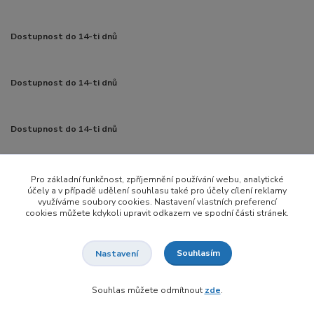
Dostupnost do 14-ti dnů
Dostupnost do 14-ti dnů
Dostupnost do 14-ti dnů
Pro základní funkčnost, zpříjemnění používání webu, analytické
účely a v případě udělení souhlasu také pro účely cílení reklamy
využíváme soubory cookies. Nastavení vlastních preferencí
cookies můžete kdykoli upravit odkazem ve spodní části stránek.
připravujeme
Souhlasím
Nastavení
Dostupnost do 14-30ti dnů
Souhlas můžete odmítnout
zde
.
Dodavatelé nářadí: