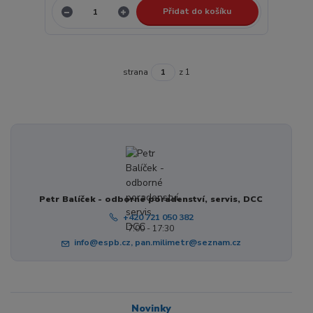
Přidat do košíku
strana
z 1
Petr Balíček - odborné poradenství, servis, DCC
+420 721 050 382
7:00 - 17:30
info@espb.cz, pan.milimetr@seznam.cz
Novinky