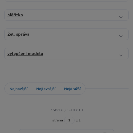
Měřítko
Žel. správa
vylepšení modelu
Nejnovější
Nejlevnější
Nejdražší
Zobrazuji 1-18 z 18
strana
z 1