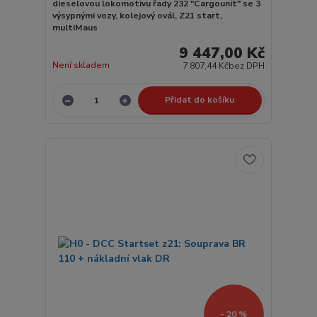
dieselovou lokomotivu řady 232 "Cargounit" se 3
výsypnými vozy, kolejový ovál, Z21 start,
multiMaus
9 447,00 Kč
Není skladem
7 807,44 Kč
bez DPH
Přidat do košíku
- 20 %