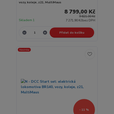
vozy, koleje, z21, MultiMaus
8 799,00 Kč
9 821,00 Kč
Skladem 1
7 271,90 Kč
bez DPH
Přidat do košíku
Novinka
- 11 %