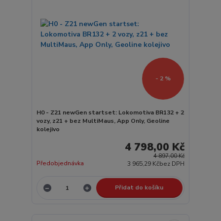
- 2 %
H0 - Z21 newGen startset: Lokomotiva BR132 + 2
vozy, z21 + bez MultiMaus, App Only, Geoline
kolejivo
4 798,00 Kč
4 897,00 Kč
Předobjednávka
3 965,29 Kč
bez DPH
Přidat do košíku