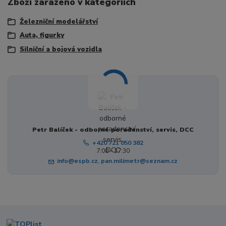
Zboží zařazeno v kategoriích
Železniční modelářství
Auta, figurky
Silniční a bojová vozidla
Petr Balíček - odborné poradenství, servis, DCC
+420 721 050 382
7:00 - 17:30
info@espb.cz, pan.milimetr@seznam.cz