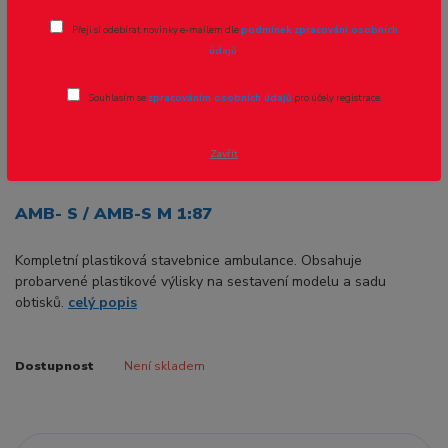
Přeji si odebírat novinky e-mailem dle
podmínek zpracování osobních
údajů
.
Souhlasím se
zpracováním osobních údajů
pro účely registrace.
Zavřít
Ohodnotit produkt
AMB- S / AMB-S M 1:87
Kompletní plastiková stavebnice ambulance. Obsahuje
probarvené plastikové výlisky na sestavení modelu a sadu
obtisků.
celý popis
Dostupnost
Není skladem