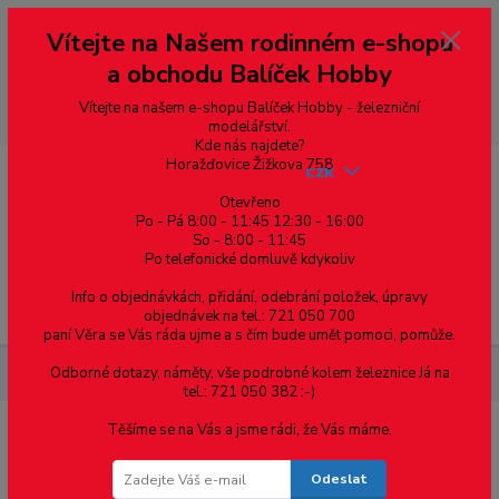
Vážení zákazníci, vítáme Vás na našem e-shopu. V rychlosti pár informací
Vítejte na Našem rodinném e-shopu
--- pro zákazníky ze Slovenska a jiných zemí, pokud chcete platit v eurech
přepněte si e-shop na euro 💶 pro přepočet měny - pravý horní roh ---
a obchodu Balíček Hobby
dobírky – pokud si z nějakého důvodu zásilku nevyzvednete, bude po
domluvě zaslána znovu s opětovnou platbou za poštovné, v opačném
případě bude zrušena a účet přidán na blacklist a rušeny následující
Vítejte na našem e-shopu Balíček Hobby - železniční
objednávky.
modelářství.
Kde nás najdete?
Horažďovice Žižkova 758
CZK
Otevřeno
Po - Pá 8:00 - 11:45 12:30 - 16:00
0
0,00 Kč
So - 8:00 - 11:45
Po telefonické domluvě kdykoliv
Info o objednávkách, přidání, odebrání položek, úpravy
Menu
objednávek na tel.: 721 050 700
paní Věra se Vás ráda ujme a s čím bude umět pomoci, pomůže.
Odborné dotazy, náměty, vše podrobné kolem železnice Já na
Železniční modelářství
AMB- S / AMB-S M 1:87
tel.: 721 050 382 :-)
Těšíme se na Vás a jsme rádi, že Vás máme.
AMB- S / AMB-S M 1:87
Odeslat