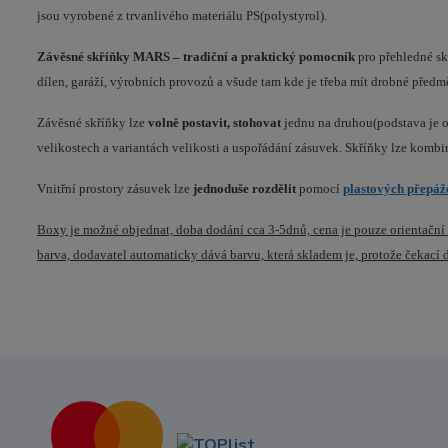
jsou vyrobené z trvanlivého materiálu PS(polystyrol).
Závěsné skříňky MARS –
tradiční a praktický pomocník
pro přehledné sk
dílen, garáží, výrobních provozů a všude tam kde je třeba mít drobné předm
Závěsné skříňky lze
volně postavit, stohovat
jednu na druhou(podstava je 
velikostech a variantách velikosti a uspořádání zásuvek. Skříňky lze kombi
Vnitřní prostory zásuvek lze
jednoduše rozdělit
pomocí
plastových přepáž
Boxy je možné objednat, doba dodání cca 3-5dnů, cena je pouze orientačn
barva, dodavatel automaticky dává barvu, která skladem je, protože čekací 