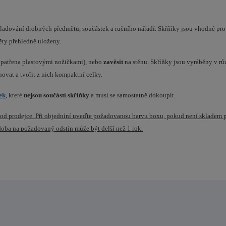
ladování drobných předmětů, součástek a ručního nářadí. S
kříňky jsou vhodné pr
ěty přehledně uloženy.
opatřena plastovými nožičkami), nebo
zavěsit
na stěnu. Skříňky jsou vyráběny v r
novat a tvořit z nich kompaktní celky.
ek
, které
nejsou součástí skříňky
a musí se samostatně dokoupit.
í od prodejce. Při objedníní uveďte požadovanou barvu boxu, pokud není skladem
doba na požadovaný odstín může být delší než 1 rok.