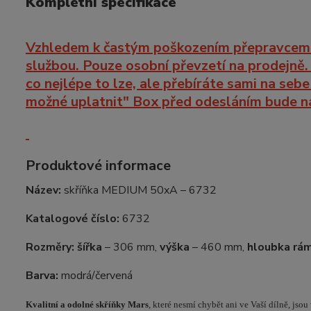
Kompletní specifikace
Vzhledem k častým poškozením přepravcem t
službou. Pouze osobní převzetí na prodejně.
co nejlépe to lze, ale přebíráte sami na seb
možné uplatnit" Box před odesláním bude n
Produktové informace
Název:
skříňka MEDIUM 50xA – 6732
Katalogové číslo:
6732
Rozměry:
šířka
– 306 mm,
výška
– 460 mm,
hloubka rá
Barva:
modrá/červená
Kvalitní a odolné skříňky Mars
, které nesmí chybět ani ve Vaší dílně, j