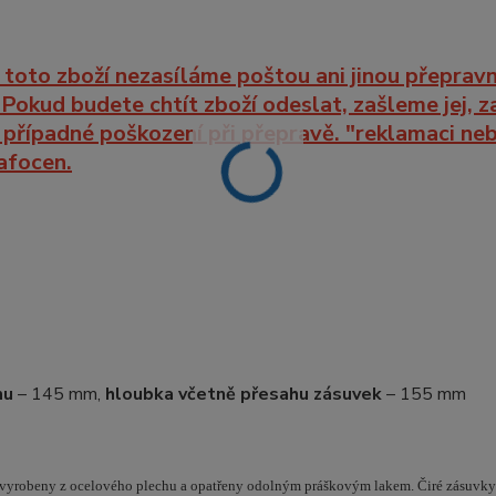
oto zboží nezasíláme poštou ani jinou přepravn
 Pokud budete chtít zboží odeslat, zašleme jej, 
e případné poškození při přepravě. "reklamaci ne
afocen.
mu
– 145 mm,
hloubka včetně přesahu zásuvek
– 155 mm
sou vyrobeny z ocelového plechu a opatřeny odolným práškovým lakem. Čiré zásuvky