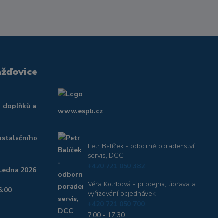
ažďovice
, doplňků a
www.espb.cz
nstalačního
Petr Balíček - odborné poradenství,
servis, DCC
+420 721 050 382
 Ledna 2026
Věra Kotrbová - prodejna, úprava a
6:00
vyřizování objednávek
+420 721 050 700
7:00 - 17:30