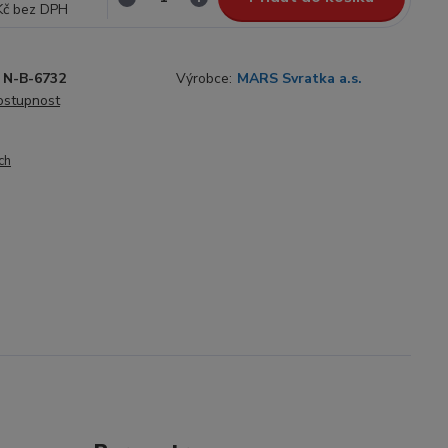
Kč
bez DPH
N-B-6732
Výrobce:
MARS Svratka a.s.
dostupnost
ch