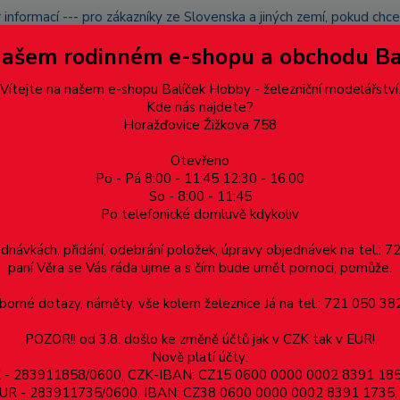
 informací --- pro zákazníky ze Slovenska a jiných zemí, pokud ch
du zásilku nevyzvednete, bude po domluvě zaslána znovu s opětov
Našem rodinném e-shopu a obchodu B
přidán na blacklist a rušeny následující objednávky.
latba
Vítejte na našem e-shopu Balíček Hobby - železniční modelářství
Více
Kde nás najdete?
Horažďovice Žižkova 758
Otevřeno
Hledat
Po - Pá 8:00 - 11:45 12:30 - 16:00
So - 8:00 - 11:45
Po telefonické domluvě kdykoliv
Dárkové poukazy, upomínkové předměty
Materiá
ednávkách, přidání, odebrání položek, úpravy objednávek na tel.: 
paní Věra se Vás ráda ujme a s čím bude umět pomoci, pomůže.
 6732
orné dotazy, náměty, vše kolem železnice Já na tel.: 721 050 382
POZOR!! od 3.8. došlo ke změně účtů jak v CZK tak v EUR!
Nově platí účty:
732
ZK - 283911858/0600, CZK-IBAN: CZ15 0600 0000 0002 8391 1
v EUR - 283911735/0600, IBAN: CZ38 0600 0000 0002 8391 1735