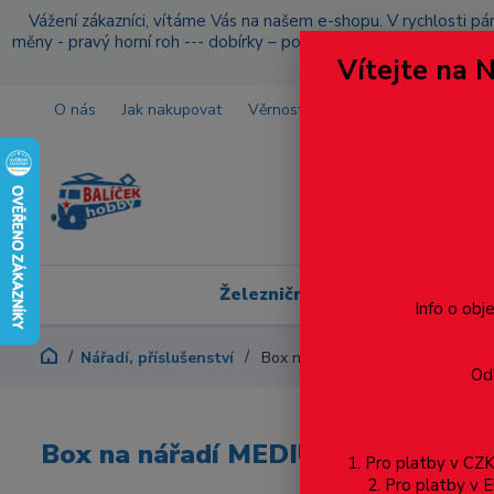
Vážení zákazníci, vítáme Vás na našem e-shopu. V rychlosti pár
měny - pravý horní roh --- dobírky – pokud si z nějakého důvo
Vítejte na 
O nás
Jak nakupovat
Věrnostní program
Doprava a p
Železniční modelářství
Info o obj
Nářadí, příslušenství
Box na nářadí MEDIUM – 50xA –
Odb
Box na nářadí MEDIUM – 50xA – 6
1. Pro platby v C
2. Pro platby 