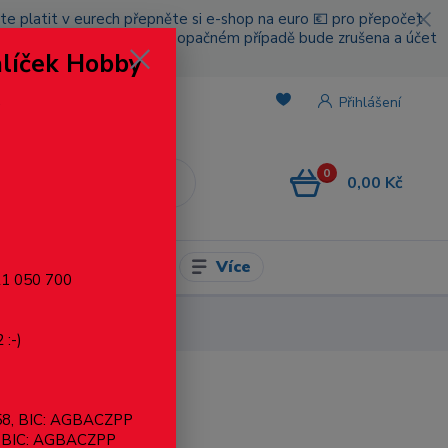
cete platit v eurech přepněte si e-shop na euro 💶 pro přepočet
nou platbou za poštovné, v opačném případě bude zrušena a účet
alíček Hobby
.
Přihlášení
0
0,00 Kč
CZK
Více
l pro modelaření
721 050 700
 :-)
858, BIC: AGBACZPP
, BIC: AGBACZPP