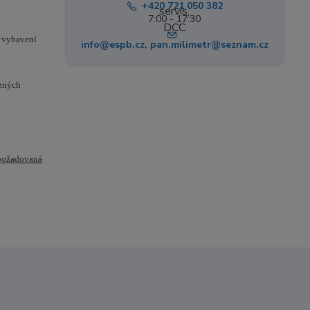
+420 721 050 382
7:00 - 17:30
o vybavení
info@espb.cz, pan.milimetr@seznam.cz
ůzných
 požadovaná