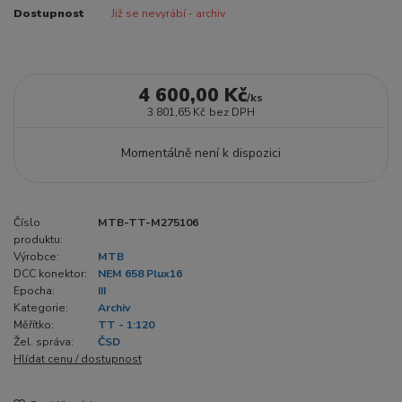
Dostupnost
Již se nevyrábí - archiv
4 600,00 Kč
/
ks
3 801,65 Kč
bez DPH
Momentálně není k dispozici
Číslo
MTB-TT-M275106
produktu:
Výrobce:
MTB
DCC konektor:
NEM 658 Plux16
Epocha:
III
Kategorie:
Archiv
Měřítko:
TT - 1:120
Žel. správa:
ČSD
Hlídat cenu / dostupnost