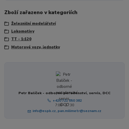
Zboží zařazeno v kategoriích
Železniční modelářství
Lokomotivy
TT - 1:120
Motorové vozy, jednotky
Petr Balíček - odborné poradenství, servis, DCC
+420 721 050 382
7:00 - 17:30
info@espb.cz, pan.milimetr@seznam.cz