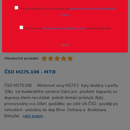
Přeji si odebírat novinky e-mailem dle
podmínek zpracování osobních
údajů
.
Souhlasím se
zpracováním osobních údajů
pro účely registrace.
Zavřít
Ohodnotit produkt
ČSD M275.106 - MTB
ČSD M275.106 Motorové vozy M275.1 byly dodány v počtu
20ks od maďarského výrobce Ganz pro posílení kapacity os.
dopravy, které nezvládal pokrýt domácí průmysl. Byly
provozovány cca 10let, zpočátku po celé síti ČSD, později po
nehodách umístěny do dep Brno, Ostrava a Bratislava.
Bohužel...
celý popis