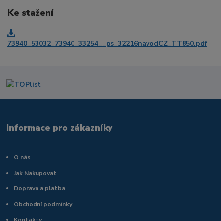
Ke stažení
73940_53032_73940_33254__ps_32216navodCZ_TT850.pdf
Informace pro zákazníky
O nás
Jak Nakupovat
Doprava a platba
Obchodní podmínky
Kontakty