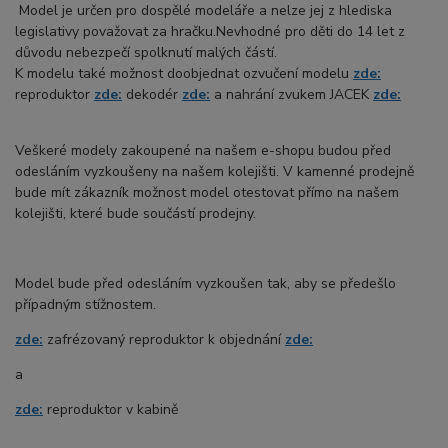
Model je určen pro dospělé modeláře a nelze jej z hlediska
legislativy považovat za hračku.Nevhodné pro děti do 14 let z
důvodu nebezpečí spolknutí malých částí.
K modelu také možnost doobjednat ozvučení modelu
zde:
reproduktor
zde:
dekodér
zde:
a nahrání zvukem JACEK
zde:
Veškeré modely zakoupené na našem e-shopu budou před
odesláním vyzkoušeny na našem kolejišti. V kamenné prodejně
bude mít zákazník možnost model otestovat přímo na našem
kolejišti, které bude součástí prodejny.
Model bude před odesláním vyzkoušen tak, aby se předešlo
případným stížnostem.
zde:
zafrézovaný reproduktor k objednání
zde:
a
zde:
reproduktor v kabině