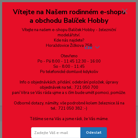
Vážení zákazníci, vítáme Vás na našem e-shopu. V rychlosti pár informací
Vítejte na Našem rodinném e-shopu
--- pro zákazníky ze Slovenska a jiných zemí, pokud chcete platit v eurech
přepněte si e-shop na euro 💶 pro přepočet měny - pravý horní roh ---
a obchodu Balíček Hobby
dobírky – pokud si z nějakého důvodu zásilku nevyzvednete, bude po
domluvě zaslána znovu s opětovnou platbou za poštovné, v opačném
případě bude zrušena a účet přidán na blacklist a rušeny následující
Vítejte na našem e-shopu Balíček Hobby - železniční
objednávky.
modelářství.
Kde nás najdete?
Horažďovice Žižkova 758
CZK
Otevřeno
Po - Pá 8:00 - 11:45 12:30 - 16:00
So - 8:00 - 11:45
0
0,00 Kč
Po telefonické domluvě kdykoliv
Info o objednávkách, přidání, odebrání položek, úpravy
objednávek na tel.: 721 050 700
paní Věra se Vás ráda ujme a s čím bude umět pomoci, pomůže.
Menu
Odborné dotazy, náměty, vše podrobné kolem železnice Já na
tel.: 721 050 382 :-)
Železniční modelářství
ČSD M275.106 - MTB
Těšíme se na Vás a jsme rádi, že Vás máme.
Odeslat
ČSD M275.106 - MTB