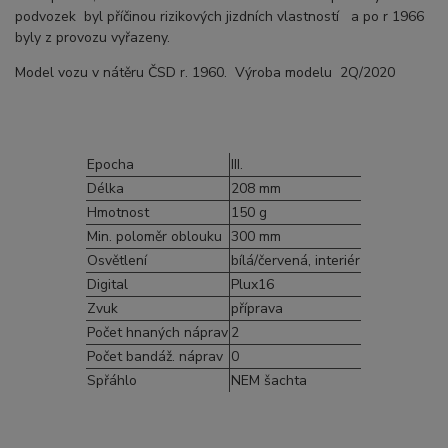
podvozek byl příčinou rizikových jizdních vlastností a po r 1966
byly z provozu vyřazeny.
Model vozu v nátěru ČSD r. 1960. Výroba modelu 2Q/2020
Epocha
III.
Délka
208 mm
Hmotnost
150 g
Min. poloměr oblouku
300 mm
Osvětlení
bílá/červená, interiér
Digital
Plux16
Zvuk
příprava
Počet hnaných náprav
2
Počet bandáž. náprav
0
Spřáhlo
NEM šachta