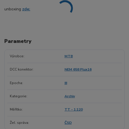
unboxing
zde:
Parametry
Výrobce
MTB
DCC konektor
NEM 658 Plux16
Epocha
III
Kategorie
Archiv
Měřítko
TT - 1:120
Žel. správa
ČSD