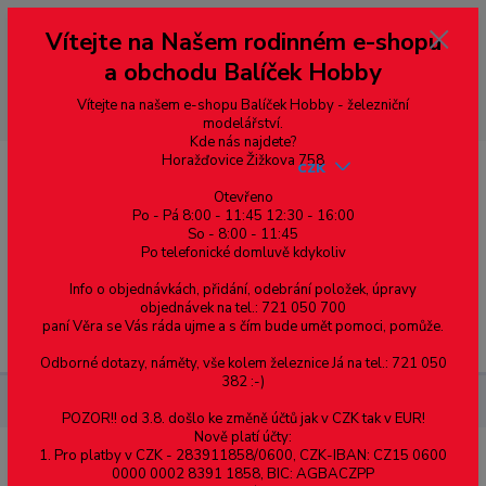
Vážení zákazníci, vítáme Vás na našem e-shopu. V rychlosti pár informací
Vítejte na Našem rodinném e-shopu
--- pro zákazníky ze Slovenska a jiných zemí, pokud chcete platit v eurech
přepněte si e-shop na euro 💶 pro přepočet měny - pravý horní roh ---
a obchodu Balíček Hobby
dobírky – pokud si z nějakého důvodu zásilku nevyzvednete, bude po
domluvě zaslána znovu s opětovnou platbou za poštovné, v opačném
případě bude zrušena a účet přidán na blacklist a rušeny následující
Vítejte na našem e-shopu Balíček Hobby - železniční
objednávky.
modelářství.
Kde nás najdete?
Horažďovice Žižkova 758
CZK
Otevřeno
Po - Pá 8:00 - 11:45 12:30 - 16:00
So - 8:00 - 11:45
0
0,00 Kč
Po telefonické domluvě kdykoliv
Info o objednávkách, přidání, odebrání položek, úpravy
objednávek na tel.: 721 050 700
paní Věra se Vás ráda ujme a s čím bude umět pomoci, pomůže.
Menu
Odborné dotazy, náměty, vše kolem železnice Já na tel.: 721 050
382 :-)
Železniční modelářství
Chir. polní nemocnice 2. část 1:87
POZOR!! od 3.8. došlo ke změně účtů jak v CZK tak v EUR!
Nově platí účty:
1. Pro platby v CZK - 283911858/0600, CZK-IBAN: CZ15 0600
Chir. polní nemocnice 2. část 1:87
0000 0002 8391 1858, BIC: AGBACZPP