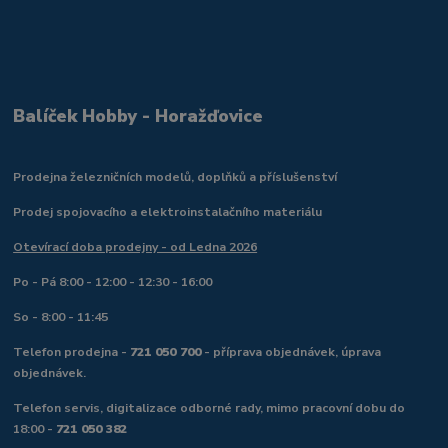
Balíček Hobby - Horažďovice
Prodejna železničních modelů, doplňků a příslušenství
Prodej spojovacího a elektroinstalačního materiálu
Otevírací doba prodejny - od Ledna 2026
Po - Pá 8:00 - 12:00 - 12:30 - 16:00
So - 8:00 - 11:45
Telefon prodejna -
721 050 700
- příprava objednávek, úprava
objednávek.
Telefon servis, digitalizace odborné rady, mimo pracovní dobu do
18:00 -
721 050 382