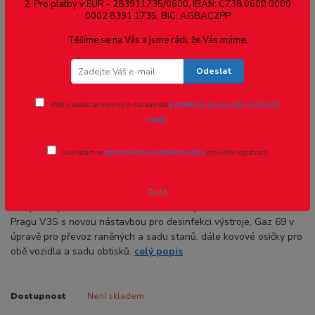
2. Pro platby v EUR - 283911735/0600, IBAN: CZ38 0600 0000
0002 8391 1735, BIC: AGBACZPP
Těšíme se na Vás a jsme rádi, že Vás máme.
Odeslat
Přeji si odebírat novinky e-mailem dle
podmínek zpracování osobních
údajů
.
Ohodnotit produkt
Souhlasím se
zpracováním osobních údajů
pro účely registrace.
Chir. polní nemocnice 2. část 1:87
Zavřít
Kompletní plastiková stavebnice. Obsahuje nákladní vozidlo
Pragu V3S s novou nástavbou pro desinfekci výstroje, Gaz 69 v
úpravě pro převoz raněných a sadu stanů, dále kovové osičky pro
obě vozidla a sadu obtisků.
celý popis
Dostupnost
Není skladem