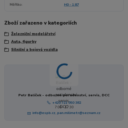
Měřítko
H0 - 1:87
Zboží zařazeno v kategoriích
Železniční modelářství
Auta, figurky
Silniční a bojová vozidla
Petr Balíček - odborné poradenství, servis, DCC
+420 721 050 382
7:00 - 17:30
info@espb.cz, pan.milimetr@seznam.cz