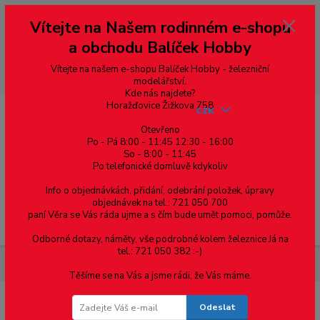
Vážení zákazníci, vítáme Vás na našem e-shopu. V rychlosti pár informací
Vítejte na Našem rodinném e-shopu
--- pro zákazníky ze Slovenska a jiných zemí, pokud chcete platit v eurech
přepněte si e-shop na euro 💶 pro přepočet měny - pravý horní roh ---
a obchodu Balíček Hobby
dobírky – pokud si z nějakého důvodu zásilku nevyzvednete, bude po
domluvě zaslána znovu s opětovnou platbou za poštovné, v opačném
případě bude zrušena a účet přidán na blacklist a rušeny následující
Vítejte na našem e-shopu Balíček Hobby - železniční
objednávky.
modelářství.
Kde nás najdete?
Horažďovice Žižkova 758
CZK
Otevřeno
Po - Pá 8:00 - 11:45 12:30 - 16:00
So - 8:00 - 11:45
0
0,00 Kč
Po telefonické domluvě kdykoliv
Info o objednávkách, přidání, odebrání položek, úpravy
objednávek na tel.: 721 050 700
paní Věra se Vás ráda ujme a s čím bude umět pomoci, pomůže.
Menu
Odborné dotazy, náměty, vše podrobné kolem železnice Já na
tel.: 721 050 382 :-)
Železniční modelářství
D-350 Mazur 1:87
Těšíme se na Vás a jsme rádi, že Vás máme.
Odeslat
D-350 Mazur 1:87