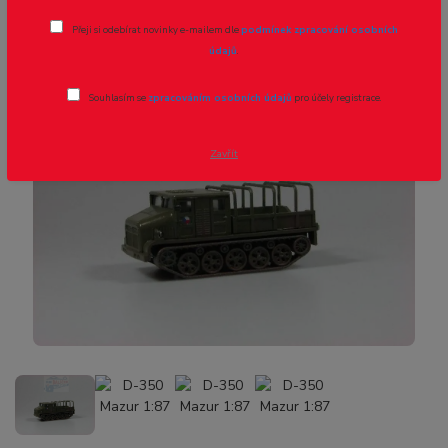
Přeji si odebírat novinky e-mailem dle
podmínek zpracování osobních
údajů
.
Souhlasím se
zpracováním osobních údajů
pro účely registrace.
Zavřít