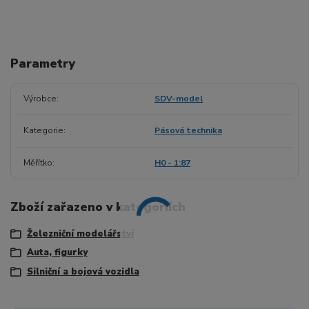
Parametry
Výrobce
SDV-model
Kategorie
Pásová technika
Měřítko
H0 - 1:87
Zboží zařazeno v kategoriích
Železniční modelářství
Auta, figurky
Silniční a bojová vozidla