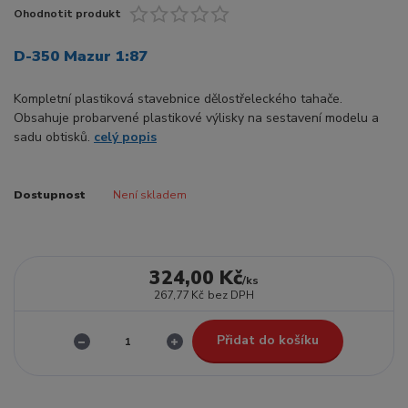
Ohodnotit produkt
D-350 Mazur 1:87
Kompletní plastiková stavebnice dělostřeleckého tahače.
Obsahuje probarvené plastikové výlisky na sestavení modelu a
sadu obtisků.
celý popis
Dostupnost
Není skladem
324,00 Kč
/
ks
267,77 Kč
bez DPH
Přidat do košíku