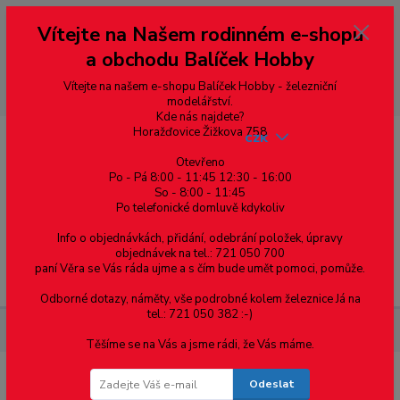
Vážení zákazníci, vítáme Vás na našem e-shopu. V rychlosti pár informací
Vítejte na Našem rodinném e-shopu
--- pro zákazníky ze Slovenska a jiných zemí, pokud chcete platit v eurech
přepněte si e-shop na euro 💶 pro přepočet měny - pravý horní roh ---
a obchodu Balíček Hobby
dobírky – pokud si z nějakého důvodu zásilku nevyzvednete, bude po
domluvě zaslána znovu s opětovnou platbou za poštovné, v opačném
případě bude zrušena a účet přidán na blacklist a rušeny následující
Vítejte na našem e-shopu Balíček Hobby - železniční
objednávky.
modelářství.
Kde nás najdete?
Horažďovice Žižkova 758
CZK
Otevřeno
Po - Pá 8:00 - 11:45 12:30 - 16:00
So - 8:00 - 11:45
0
0,00 Kč
Po telefonické domluvě kdykoliv
Info o objednávkách, přidání, odebrání položek, úpravy
objednávek na tel.: 721 050 700
paní Věra se Vás ráda ujme a s čím bude umět pomoci, pomůže.
Menu
Odborné dotazy, náměty, vše podrobné kolem železnice Já na
tel.: 721 050 382 :-)
Materiál pro modelaření
Deska Raboesch 1.5mm, 1ks
Těšíme se na Vás a jsme rádi, že Vás máme.
Odeslat
Deska Raboesch 1.5mm, 1ks