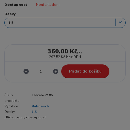
Dostupnost
Není skladem
Desky
360,00 Kč
/
ks
297,52 Kč
bez DPH
Přidat do košíku
Číslo
LI-Rab-7105
produktu:
Výrobce:
Raboesch
Desky:
1.5
Hlídat cenu / dostupnost