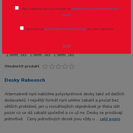
Přeji si odebírat novinky e-mailem dle
podmínek zpracování osobních
Novinka
údajů
.
Souhlasím se
zpracováním osobních údajů
pro účely registrace.
Zavřít
Ohodnotit produkt
Desky Raboesch
Alternativně nyní nabízíme polystyrénové desky také od dalších
dodavatelů. I největší formát nyní umíme zabalit a poslat bez
větších problémů, jen u rozsáhlejších objednávek je třeba dát
pozor co se dá zabalit společně a co už ne. Desky se prodávají
jednotlivě. Ceny jednotlivých desek jsou vždy u ...
celý popis