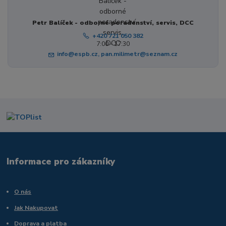
Petr Balíček - odborné poradenství, servis, DCC
+420 721 050 382
7:00 - 17:30
info@espb.cz, pan.milimetr@seznam.cz
Informace pro zákazníky
O nás
Jak Nakupovat
Doprava a platba