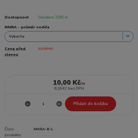
Dostupnost
Skladem 3292 m
NMRA - průměr vodiče
Cena před
12,90 Kč
slevou
10,00 Kč
/
m
8,26 Kč
bez DPH
Přidat do košíku
Číslo
NMRA-B-L
produktu: