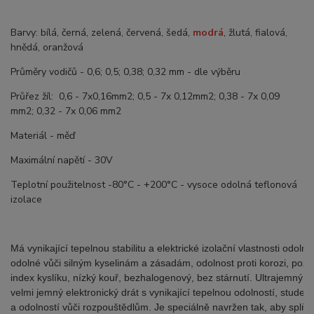
Barvy: bílá, černá, zelená, červená, šedá,
modrá
, žlutá, fialová,
hnědá, oranžová
Průměry vodičů - 0,6; 0,5; 0,38; 0,32 mm - dle výběru
Průřez žíl: 0,6 - 7x0,16mm2; 0,5 - 7x 0,12mm2; 0,38 - 7x 0,09
mm2; 0,32 - 7x 0,06 mm2
Materiál - měď
Maximální napětí - 30V
Teplotní použitelnost -80°C - +200°C - vysoce odolná teflonová
izolace
Má vynikající tepelnou stabilitu a elektrické izolační vlastnosti odo
odolné vůči silným kyselinám a zásadám, odolnost proti korozi, požá
index kyslíku, nízký kouř, bezhalogenový, bez stárnutí. Ultrajemný vy
velmi jemný elektronický drát s vynikající tepelnou odolností, studen
a odolností vůči rozpouštědlům. Je speciálně navržen tak, aby splňo