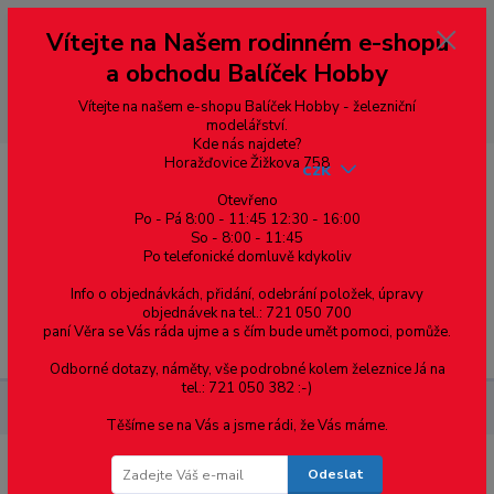
Vážení zákazníci, vítáme Vás na našem e-shopu. V rychlosti pár informací
Vítejte na Našem rodinném e-shopu
--- pro zákazníky ze Slovenska a jiných zemí, pokud chcete platit v eurech
přepněte si e-shop na euro 💶 pro přepočet měny - pravý horní roh ---
a obchodu Balíček Hobby
dobírky – pokud si z nějakého důvodu zásilku nevyzvednete, bude po
domluvě zaslána znovu s opětovnou platbou za poštovné, v opačném
případě bude zrušena a účet přidán na blacklist a rušeny následující
Vítejte na našem e-shopu Balíček Hobby - železniční
objednávky.
modelářství.
Kde nás najdete?
Horažďovice Žižkova 758
CZK
Otevřeno
Po - Pá 8:00 - 11:45 12:30 - 16:00
So - 8:00 - 11:45
0
0,00 Kč
Po telefonické domluvě kdykoliv
Info o objednávkách, přidání, odebrání položek, úpravy
objednávek na tel.: 721 050 700
paní Věra se Vás ráda ujme a s čím bude umět pomoci, pomůže.
Menu
Odborné dotazy, náměty, vše podrobné kolem železnice Já na
tel.: 721 050 382 :-)
Železniční modelářství
Drátek NMRA laněný - modrá
Těšíme se na Vás a jsme rádi, že Vás máme.
Odeslat
Drátek NMRA laněný - modrá