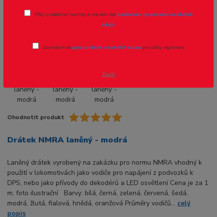
Přeji si odebírat novinky e-mailem dle
podmínek zpracování osobních
Novinka
údajů
.
Souhlasím se
zpracováním osobních údajů
pro účely registrace.
- 22 %
Zavřít
Ohodnotit produkt
Drátek NMRA laněný - modrá
Laněný drátek vyrobený na zakázku pro normu NMRA vhodný k
použití v lokomotivách jako vodiče pro napájení z podvozků k
DPS, nebo jako přívody do dekodérů a LED osvětlení Cena je za 1
m, foto ilustrační Barvy: bílá, černá, zelená, červená, šedá,
modrá, žlutá, fialová, hnědá, oranžová Průměry vodičů...
celý
popis