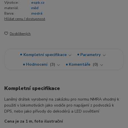
Výrobce:
espb.cz
materiál:
měď
Barva:
modrá
Hlídat cenu / dostupnost
Do oblíbených
Kompletní specifikace
Parametry
Hodnocení
3
Komentáře
0
Kompletní specifikace
Laněný drátek vyrobený na zakázku pro normu NMRA vhodný k
použití v lokomotivách jako vodiče pro napájení z podvozků k
DPS, nebo jako přívody do dekodérů a LED osvětlení
Cena je za 1 m, foto ilustrační