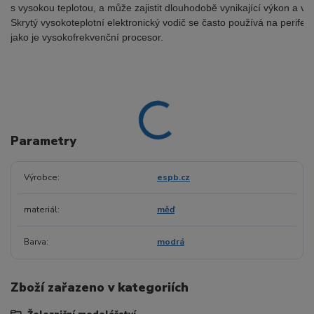
s vysokou teplotou, a může zajistit dlouhodobě vynikající výkon a vy
Skrytý vysokoteplotní elektronický vodič se často používá na periferi
jako je vysokofrekvenční procesor.
Parametry
Výrobce
espb.cz
materiál
měď
Barva
modrá
Zboží zařazeno v kategoriích