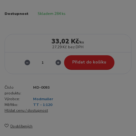
Dostupnost
Skladem 284 ks
33,02 Kč
/
ks
27,29 Kč
bez DPH
Přidat do košíku
Číslo
MD-0093
produktu:
Výrobce:
Modmuller
Měřítko:
TT - 1:120
Hlídat cenu / dostupnost
Do oblíbených