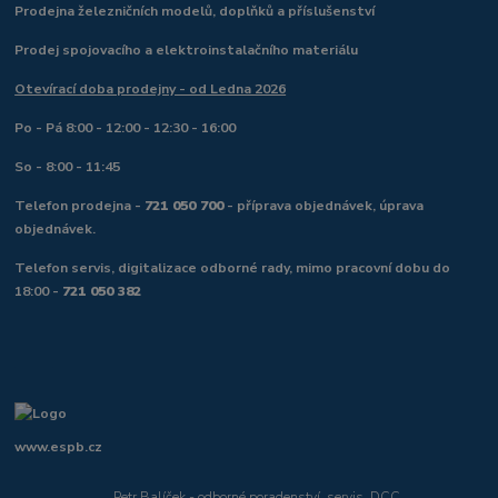
Prodejna železničních modelů, doplňků a příslušenství
Prodej spojovacího a elektroinstalačního materiálu
Otevírací doba prodejny - od Ledna 2026
Po - Pá 8:00 - 12:00 - 12:30 - 16:00
So - 8:00 - 11:45
Telefon prodejna -
721 050 700
- příprava objednávek, úprava
objednávek.
Telefon servis, digitalizace odborné rady, mimo pracovní dobu do
18:00 -
721 050 382
www.espb.cz
Petr Balíček - odborné poradenství, servis, DCC