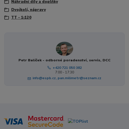
Náhradní díly a doplňky
Dvojkolí, nápravy
TT - 1:120
Petr Balíček - odborné poradenství, servis, DCC
+420 721 050 382
7:00 - 17:30
info@espb.cz, pan.milimetr@seznam.cz