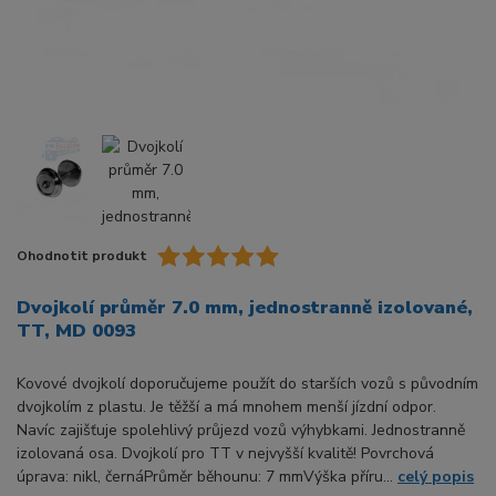
Ohodnotit produkt
Dvojkolí průměr 7.0 mm, jednostranně izolované,
TT, MD 0093
Kovové dvojkolí doporučujeme použít do starších vozů s původním
dvojkolím z plastu. Je těžší a má mnohem menší jízdní odpor.
Navíc zajišťuje spolehlivý průjezd vozů výhybkami. Jednostranně
izolovaná osa. Dvojkolí pro TT v nejvyšší kvalitě! Povrchová
úprava: nikl, černáPrůměr běhounu: 7 mmVýška příru...
celý popis