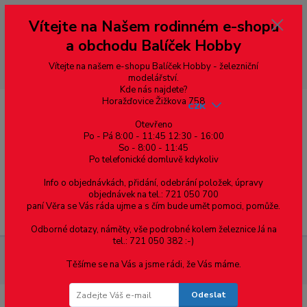
Vážení zákazníci, vítáme Vás na našem e-shopu. V rychlosti pár informací
Vítejte na Našem rodinném e-shopu
--- pro zákazníky ze Slovenska a jiných zemí, pokud chcete platit v eurech
přepněte si e-shop na euro 💶 pro přepočet měny - pravý horní roh ---
a obchodu Balíček Hobby
dobírky – pokud si z nějakého důvodu zásilku nevyzvednete, bude po
domluvě zaslána znovu s opětovnou platbou za poštovné, v opačném
případě bude zrušena a účet přidán na blacklist a rušeny následující
Vítejte na našem e-shopu Balíček Hobby - železniční
objednávky.
modelářství.
Kde nás najdete?
Horažďovice Žižkova 758
CZK
Otevřeno
Po - Pá 8:00 - 11:45 12:30 - 16:00
So - 8:00 - 11:45
0
0,00 Kč
Po telefonické domluvě kdykoliv
Info o objednávkách, přidání, odebrání položek, úpravy
objednávek na tel.: 721 050 700
paní Věra se Vás ráda ujme a s čím bude umět pomoci, pomůže.
Menu
Odborné dotazy, náměty, vše podrobné kolem železnice Já na
tel.: 721 050 382 :-)
Železniční modelářství
Dvojkolí průměr 7.0 mm, jednostranně
Těšíme se na Vás a jsme rádi, že Vás máme.
izolované, TT, MD 0093
Odeslat