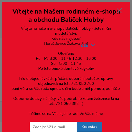
Vážení zákazníci, vítáme Vás na našem e-shopu. V rychlosti pár informací
Vítejte na Našem rodinném e-shopu
--- pro zákazníky ze Slovenska a jiných zemí, pokud chcete platit v eurech
přepněte si e-shop na euro 💶 pro přepočet měny - pravý horní roh ---
a obchodu Balíček Hobby
dobírky – pokud si z nějakého důvodu zásilku nevyzvednete, bude po
domluvě zaslána znovu s opětovnou platbou za poštovné, v opačném
případě bude zrušena a účet přidán na blacklist a rušeny následující
Vítejte na našem e-shopu Balíček Hobby - železniční
objednávky.
modelářství.
Kde nás najdete?
Horažďovice Žižkova 758
CZK
Otevřeno
Po - Pá 8:00 - 11:45 12:30 - 16:00
So - 8:00 - 11:45
0
0,00 Kč
Po telefonické domluvě kdykoliv
Info o objednávkách, přidání, odebrání položek, úpravy
objednávek na tel.: 721 050 700
paní Věra se Vás ráda ujme a s čím bude umět pomoci, pomůže.
Menu
Odborné dotazy, náměty, vše podrobné kolem železnice Já na
tel.: 721 050 382 :-)
Železniční modelářství
Dvojkolí průměr 7.7 mm, oboustranně
Těšíme se na Vás a jsme rádi, že Vás máme.
izolované, TT, MD 0085
Odeslat