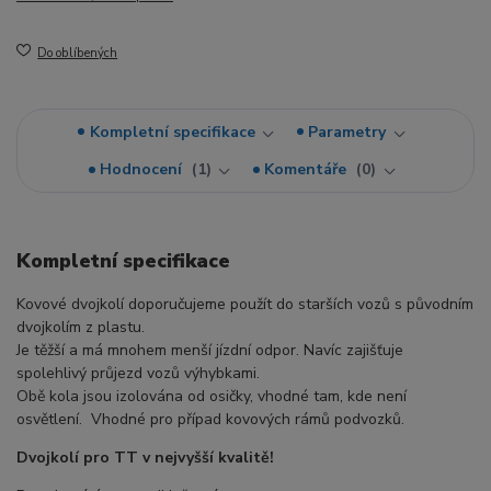
Do oblíbených
Kompletní specifikace
Parametry
Hodnocení
1
Komentáře
0
Kompletní specifikace
Kovové dvojkolí doporučujeme použít do starších vozů s původním
dvojkolím z plastu.
Je těžší a má mnohem menší jízdní odpor. Navíc zajišťuje
spolehlivý průjezd vozů výhybkami.
Obě kola jsou izolována od osičky, vhodné tam, kde není
osvětlení. Vhodné pro případ kovových rámů podvozků.
Dvojkolí pro TT v nejvyšší kvalitě!