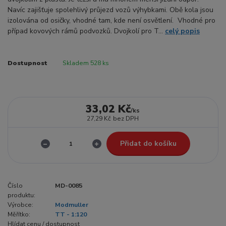
Navíc zajišťuje spolehlivý průjezd vozů výhybkami. Obě kola jsou
izolována od osičky, vhodné tam, kde není osvětlení. Vhodné pro
případ kovových rámů podvozků. Dvojkolí pro T...
celý popis
Dostupnost
Skladem 528 ks
33,02 Kč
/
ks
27,29 Kč
bez DPH
Přidat do košíku
Číslo
MD-0085
produktu:
Výrobce:
Modmuller
Měřítko:
TT - 1:120
Hlídat cenu / dostupnost