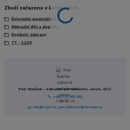
Zboží zařazeno v kategoriích
Železniční modelářství
Náhradní díly a doplňky
Dvojkolí, nápravy
TT - 1:120
Petr Balíček - odborné poradenství, servis, DCC
+420 721 050 382
7:00 - 17:30
info@espb.cz, pan.milimetr@seznam.cz