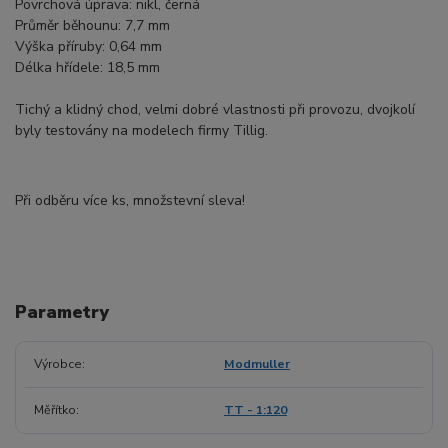
Povrchová úprava: nikl, černá
Průměr běhounu: 7,7 mm
Výška příruby: 0,64 mm
Délka hřídele: 18,5 mm
Tichý a klidný chod, velmi dobré vlastnosti při provozu, dvojkolí
byly testovány na modelech firmy Tillig.
Při odběru více ks, množstevní sleva!
Parametry
Výrobce
Modmuller
Měřítko
TT - 1:120