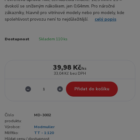
dvokolí se sníženým nákolkem, jen 0,64mm. Pro náročné
zákazníky, hlavně pro vitrínové modely nebo pro modely, kde
spolehlivost provozu není to nejdůležitější.
celý popis
Dostupnost
Skladem 110 ks
39,98 Kč
/
ks
33,04 Kč
bez DPH
Přidat do košíku
Číslo
MD-3002
produktu:
Výrobce:
Modmuller
Měřítko:
TT - 1:120
Hlídat cenu / dostupnost