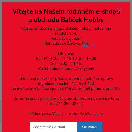
Vážení zákazníci, vítáme Vás na našem e-shopu. V rychlosti pár informací
Vítejte na Našem rodinném e-shopu
--- pro zákazníky ze Slovenska a jiných zemí, pokud chcete platit v eurech
přepněte si e-shop na euro 💶 pro přepočet měny - pravý horní roh ---
a obchodu Balíček Hobby
dobírky – pokud si z nějakého důvodu zásilku nevyzvednete, bude po
domluvě zaslána znovu s opětovnou platbou za poštovné, v opačném
případě bude zrušena a účet přidán na blacklist a rušeny následující
Vítejte na našem e-shopu Balíček Hobby - železniční
objednávky.
modelářství.
Kde nás najdete?
Horažďovice Žižkova 758
CZK
Otevřeno
Po - Pá 8:00 - 11:45 12:30 - 16:00
So - 8:00 - 11:45
0
0,00 Kč
Po telefonické domluvě kdykoliv
Info o objednávkách, přidání, odebrání položek, úpravy
objednávek na tel.: 721 050 700
paní Věra se Vás ráda ujme a s čím bude umět pomoci, pomůže.
Menu
Odborné dotazy, náměty, vše podrobné kolem železnice Já na
tel.: 721 050 382 :-)
Železniční modelářství
Dvojkolí průměr 7.7 mm, obustranně
Těšíme se na Vás a jsme rádi, že Vás máme.
izolované, RP25, TT, MD 3002
Odeslat