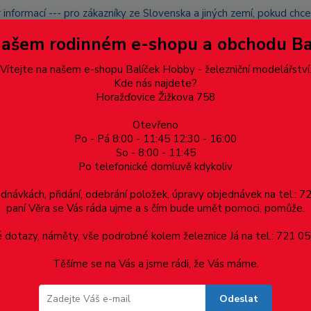
 informací --- pro zákazníky ze Slovenska a jiných zemí, pokud ch
du zásilku nevyzvednete, bude po domluvě zaslána znovu s opětov
Našem rodinném e-shopu a obchodu B
přidán na blacklist a rušeny následující objednávky.
latba
Vítejte na našem e-shopu Balíček Hobby - železniční modelářství
Více
Kde nás najdete?
Horažďovice Žižkova 758
Otevřeno
Hledat
Po - Pá 8:00 - 11:45 12:30 - 16:00
So - 8:00 - 11:45
Po telefonické domluvě kdykoliv
Dárkové poukazy, upomínkové předměty
Materiá
ednávkách, přidání, odebrání položek, úpravy objednávek na tel.: 
paní Věra se Vás ráda ujme a s čím bude umět pomoci, pomůže.
stranně izolované, TT, MD 0089
dotazy, náměty, vše podrobné kolem železnice Já na tel.: 721 05
Těšíme se na Vás a jsme rádi, že Vás máme.
nně izolované, TT, MD 0089
Odeslat