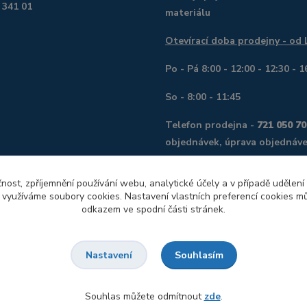
 341 01
materiálu
Otevírací doba prodejny - od
Po - Pá 8:00 - 12:00 - 12:30 - 1
So - 8:00 - 11:45
Telefon prodejna -
721 050 70
objednávek, úprava objednáve
Telefon servis, digitalizace o
čnost, zpříjemnění používání webu, analytické účely a v případě udělení
mimo pracovní dobu do 18:00
y využíváme soubory cookies. Nastavení vlastních preferencí cookies mů
382
odkazem ve spodní části stránek.
Souhlasím
Nastavení
Souhlas můžete odmítnout
zde
.