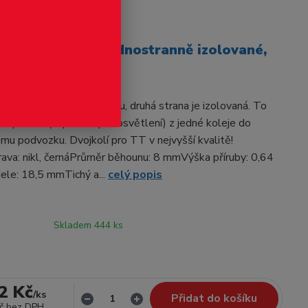
odukt
průměr 8.0 mm, jednostranně izolované,
089
e vodivě spojena s osičkou, druhá strana je izolovaná. To
r proudu (například pro osvětlení) z jedné koleje do
mu podvozku. Dvojkolí pro TT v nejvyšší kvalitě!
ava: nikl, černáPrůměr běhounu: 8 mmVýška příruby: 0,64
ele: 18,5 mmTichý a...
celý popis
Skladem 444 ks
2 Kč
/
ks
Přidat do košíku
č
bez DPH