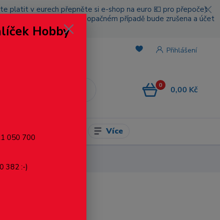
cete platit v eurech přepněte si e-shop na euro 💶 pro přepočet
nou platbou za poštovné, v opačném případě bude zrušena a účet
alíček Hobby
.
Přihlášení
0
0,00 Kč
CZK
Více
l pro modelaření
721 050 700
0 382 :-)