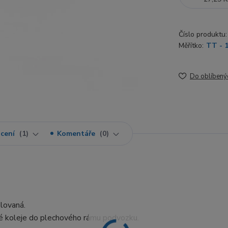
Číslo produktu:
Měřítko:
TT - 
Do oblíbený
cení
1
Komentáře
0
olovaná.
né koleje do plechového rámu podvozku.