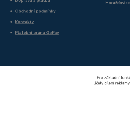
Doprava a platba
Horažďovice
Obchodní podmínky
Kontakty
Platební brána GoPay
Pro základní funk
účely cílení reklam
správce e-shopu: Petr Balíček