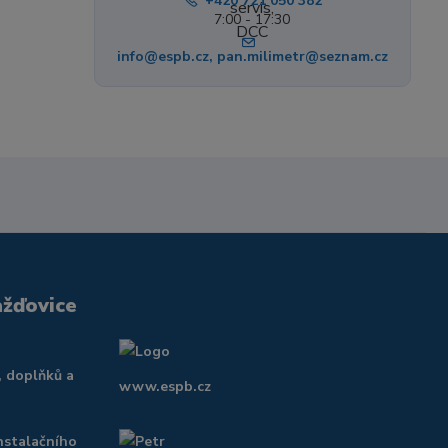
+420 721 050 382
7:00 - 17:30
info@espb.cz, pan.milimetr@seznam.cz
ažďovice
, doplňků a
www.espb.cz
nstalačního