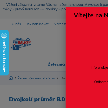
Vážení zákazníci, vítáme Vás na našem e-shopu. V rychlosti pár
měny - pravý horní roh --- dobírky – pokud si z nějakého důvo
Vítejte na 
O nás
Jak nakupovat
Věrnostní program
Doprava a p
Železniční modelářství
Info o obj
Železniční modelářství
Dvojkolí průměr 8.0 mm, jedno
Odborné 
Dvojkolí průměr 8.0 mm, jednostra