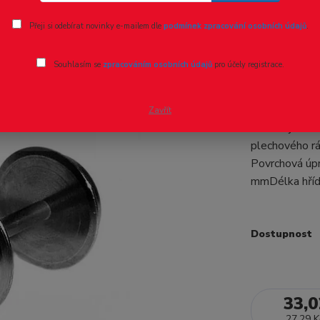
Ohodnotit pr
Přeji si odebírat novinky e-mailem dle
podmínek zpracování osobních údajů
.
Dvojkolí 
Souhlasím se
zpracováním osobních údajů
pro účely registrace.
TT, MD 0
Jedna strana j
Zavřít
umožňuje odbě
plechového rá
Povrchová úpr
mmDélka hříd
Dostupnost
33,0
27,29 K