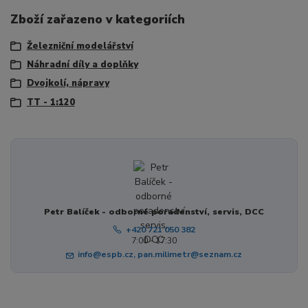
Zboží zařazeno v kategoriích
Železniční modelářství
Náhradní díly a doplňky
Dvojkolí, nápravy
TT - 1:120
Petr Balíček - odborné poradenství, servis, DCC
+420 721 050 382
7:00 - 17:30
info@espb.cz, pan.milimetr@seznam.cz