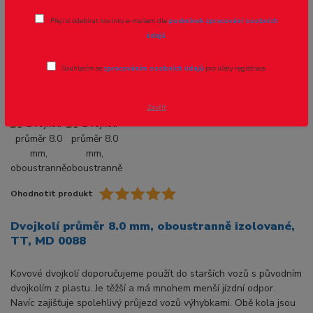
izolované, TT, MD 0088
Přeji si odebírat novinky e-mailem dle
podmínek zpracování osobních
údajů
.
Novinka
Akce
Souhlasím se
zpracováním osobních údajů
pro účely registrace.
Zavřít
Ohodnotit produkt
Dvojkolí průměr 8.0 mm, oboustranně izolované,
TT, MD 0088
Kovové dvojkolí doporučujeme použít do starších vozů s původním
dvojkolím z plastu. Je těžší a má mnohem menší jízdní odpor.
Navíc zajišťuje spolehlivý průjezd vozů výhybkami. Obě kola jsou