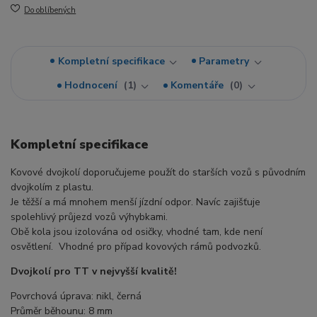
Do oblíbených
Kompletní specifikace
Parametry
Hodnocení
1
Komentáře
0
Kompletní specifikace
Kovové dvojkolí doporučujeme použít do starších vozů s původním
dvojkolím z plastu.
Je těžší a má mnohem menší jízdní odpor. Navíc zajišťuje
spolehlivý průjezd vozů výhybkami.
Obě kola jsou izolována od osičky, vhodné tam, kde není
osvětlení. Vhodné pro případ kovových rámů podvozků.
Dvojkolí pro TT v nejvyšší kvalitě!
Povrchová úprava: nikl, černá
Průměr běhounu: 8 mm