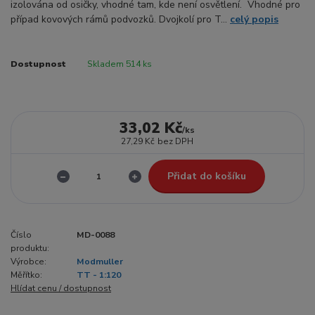
izolována od osičky, vhodné tam, kde není osvětlení. Vhodné pro
případ kovových rámů podvozků. Dvojkolí pro T...
celý popis
Dostupnost
Skladem 514 ks
33,02 Kč
/
ks
27,29 Kč
bez DPH
Přidat do košíku
Číslo
MD-0088
produktu:
Výrobce:
Modmuller
Měřítko:
TT - 1:120
Hlídat cenu / dostupnost