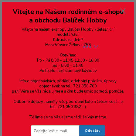
Vážení zákazníci, vítáme Vás na našem e-shopu. V rychlosti pár informací
Vítejte na Našem rodinném e-shopu
--- pro zákazníky ze Slovenska a jiných zemí, pokud chcete platit v eurech
přepněte si e-shop na euro 💶 pro přepočet měny - pravý horní roh ---
a obchodu Balíček Hobby
dobírky – pokud si z nějakého důvodu zásilku nevyzvednete, bude po
domluvě zaslána znovu s opětovnou platbou za poštovné, v opačném
případě bude zrušena a účet přidán na blacklist a rušeny následující
Vítejte na našem e-shopu Balíček Hobby - železniční
objednávky.
modelářství.
Kde nás najdete?
Horažďovice Žižkova 758
CZK
Otevřeno
Po - Pá 8:00 - 11:45 12:30 - 16:00
0
0,00 Kč
So - 8:00 - 11:45
Po telefonické domluvě kdykoliv
Info o objednávkách, přidání, odebrání položek, úpravy
Menu
objednávek na tel.: 721 050 700
paní Věra se Vás ráda ujme a s čím bude umět pomoci, pomůže.
Odborné dotazy, náměty, vše podrobné kolem železnice Já na
Železniční modelářství
Dvojkolí průměr 8.0 mm, oboustranně
tel.: 721 050 382 :-)
izolované, TT, MD 0088
Těšíme se na Vás a jsme rádi, že Vás máme.
Dvojkolí průměr 8.0 mm, oboustranně
Odeslat