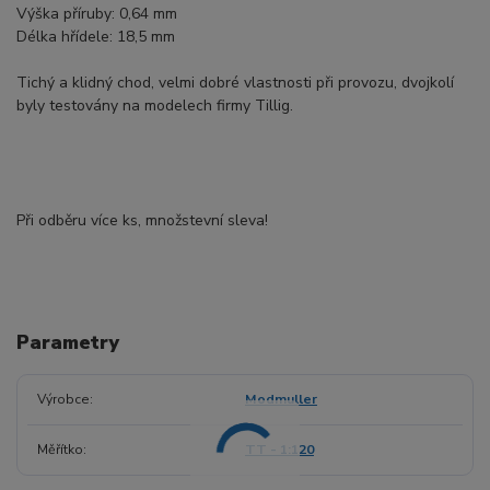
Výška příruby: 0,64 mm
Délka hřídele: 18,5 mm
Tichý a klidný chod, velmi dobré vlastnosti při provozu, dvojkolí
byly testovány na modelech firmy Tillig.
Při odběru více ks, množstevní sleva!
Parametry
Výrobce
Modmuller
Měřítko
TT - 1:120