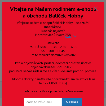
Vážení zákazníci, vítáme Vás na našem e-shopu. V rychlosti pár informací
Vítejte na Našem rodinném e-shopu
--- pro zákazníky ze Slovenska a jiných zemí, pokud chcete platit v eurech
přepněte si e-shop na euro 💶 pro přepočet měny - pravý horní roh ---
a obchodu Balíček Hobby
dobírky – pokud si z nějakého důvodu zásilku nevyzvednete, bude po
domluvě zaslána znovu s opětovnou platbou za poštovné, v opačném
případě bude zrušena a účet přidán na blacklist a rušeny následující
Vítejte na našem e-shopu Balíček Hobby - železniční
objednávky.
modelářství.
Kde nás najdete?
Horažďovice Žižkova 758
CZK
Otevřeno
Po - Pá 8:00 - 11:45 12:30 - 16:00
So - 8:00 - 11:45
0
0,00 Kč
Po telefonické domluvě kdykoliv
Info o objednávkách, přidání, odebrání položek, úpravy
objednávek na tel.: 721 050 700
paní Věra se Vás ráda ujme a s čím bude umět pomoci, pomůže.
Menu
Odborné dotazy, náměty, vše podrobné kolem železnice Já na
tel.: 721 050 382 :-)
Železniční modelářství
Dvojkolí průměr 8.3 mm, Rokal,
Těšíme se na Vás a jsme rádi, že Vás máme.
jednostranně izolované, TT, MD 0094
Odeslat