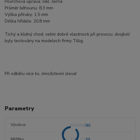
Povrchová úprava: nikl, černá
Průměr běhounu: 8,3 mm
Výška příruby: 1,5 mm
Délka hřídele: 20,8 mm
Tichý a klidný chod, velmi dobré vlastnosti při provozu, dvojkolí
byly testovány na modelech firmy Tillig.
Při odběru více ks, množstevní sleva!
Parametry
Výrobce
Modmuller
Měřítko
TT - 1:120