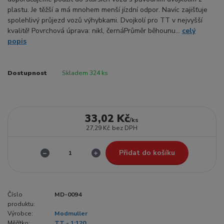
plastu. Je těžší a má mnohem menší jízdní odpor. Navíc zajišťuje
spolehlivý průjezd vozů výhybkami. Dvojkolí pro TT v nejvyšší
kvalitě! Povrchová úprava: nikl, černáPrůměr běhounu...
celý
popis
Dostupnost
Skladem 324 ks
33,02 Kč
/
ks
27,29 Kč
bez DPH
Přidat do košíku
Číslo
MD-0094
produktu:
Výrobce:
Modmuller
Měřítko:
TT - 1:120