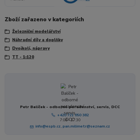
Zboží zařazeno v kategoriích
Železniční modelářství
Náhradní díly a doplňky
Dvojkolí, nápravy
TT - 1:120
Petr Balíček - odborné poradenství, servis, DCC
+420 721 050 382
7:00 - 17:30
info@espb.cz, pan.milimetr@seznam.cz