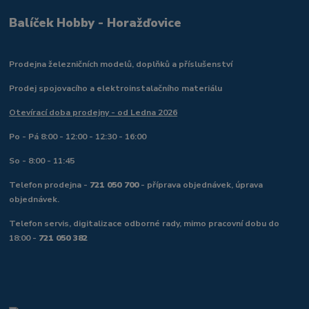
Balíček Hobby - Horažďovice
Prodejna železničních modelů, doplňků a příslušenství
Prodej spojovacího a elektroinstalačního materiálu
Otevírací doba prodejny - od Ledna 2026
Po - Pá 8:00 - 12:00 - 12:30 - 16:00
So - 8:00 - 11:45
Telefon prodejna -
721 050 700
- příprava objednávek, úprava
objednávek.
Telefon servis, digitalizace odborné rady, mimo pracovní dobu do
18:00 -
721 050 382