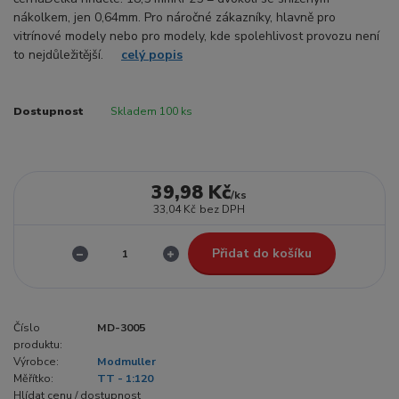
nákolkem, jen 0,64mm. Pro náročné zákazníky, hlavně pro
vitrínové modely nebo pro modely, kde spolehlivost provozu není
to nejdůležitější.
celý popis
Dostupnost
Skladem 100 ks
39,98 Kč
/
ks
33,04 Kč
bez DPH
Přidat do košíku
Číslo
MD-3005
produktu:
Výrobce:
Modmuller
Měřítko:
TT - 1:120
Hlídat cenu / dostupnost