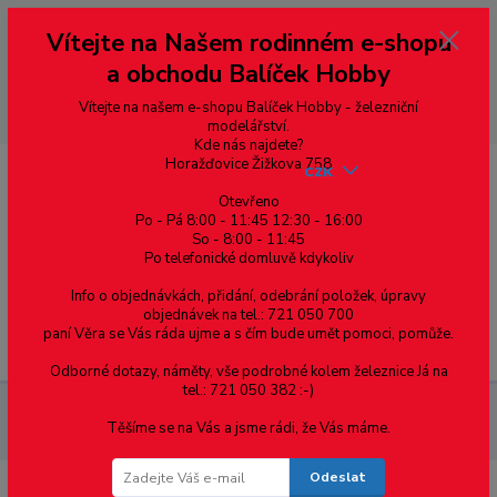
Vážení zákazníci, vítáme Vás na našem e-shopu. V rychlosti pár informací
Vítejte na Našem rodinném e-shopu
--- pro zákazníky ze Slovenska a jiných zemí, pokud chcete platit v eurech
přepněte si e-shop na euro 💶 pro přepočet měny - pravý horní roh ---
a obchodu Balíček Hobby
dobírky – pokud si z nějakého důvodu zásilku nevyzvednete, bude po
domluvě zaslána znovu s opětovnou platbou za poštovné, v opačném
případě bude zrušena a účet přidán na blacklist a rušeny následující
Vítejte na našem e-shopu Balíček Hobby - železniční
objednávky.
modelářství.
Kde nás najdete?
Horažďovice Žižkova 758
CZK
Otevřeno
Po - Pá 8:00 - 11:45 12:30 - 16:00
So - 8:00 - 11:45
0
0,00 Kč
Po telefonické domluvě kdykoliv
Info o objednávkách, přidání, odebrání položek, úpravy
objednávek na tel.: 721 050 700
paní Věra se Vás ráda ujme a s čím bude umět pomoci, pomůže.
Menu
Odborné dotazy, náměty, vše podrobné kolem železnice Já na
tel.: 721 050 382 :-)
Železniční modelářství
Dvojkolí průměr 8.3 mm, jednostranně
Těšíme se na Vás a jsme rádi, že Vás máme.
izolované, RP25, TT, MD 3005
Odeslat