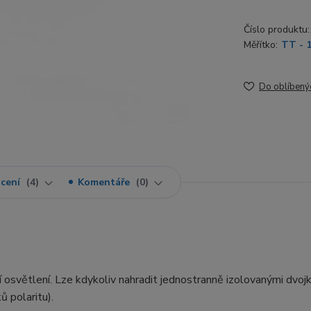
Číslo produktu:
Měřítko:
TT - 
Do oblíbený
cení
4
Komentáře
0
í osvětlení. Lze kdykoliv nahradit jednostranně izolovanými dvojk
 polaritu).