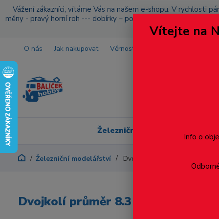
Vážení zákazníci, vítáme Vás na našem e-shopu. V rychlosti pár
měny - pravý horní roh --- dobírky – pokud si z nějakého důvo
Vítejte na 
O nás
Jak nakupovat
Věrnostní program
Doprava a p
Železniční modelářství
Info o obj
Železniční modelářství
Dvojkolí průměr 8.3 mm, obous
Odborné 
Dvojkolí průměr 8.3 mm, oboustra