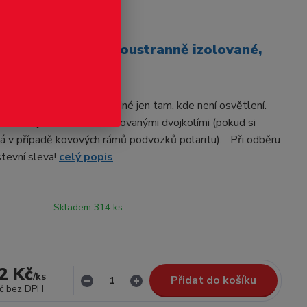
odukt
průměr 8.3 mm, oboustranně izolované,
084
 izolována od osičky, vhodné jen tam, kde není osvětlení.
nahradit jednostranně izolovanými dvojkolími (pokud si
dá v případě kovových rámů podvozků polaritu). Při odběru
stevní sleva!
celý popis
Skladem 314 ks
2 Kč
/
ks
Přidat do košíku
č
bez DPH