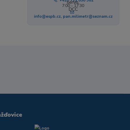
+420 721 050 382
7:00 - 17:30
info@espb.cz, pan.milimetr@seznam.cz
ažďovice