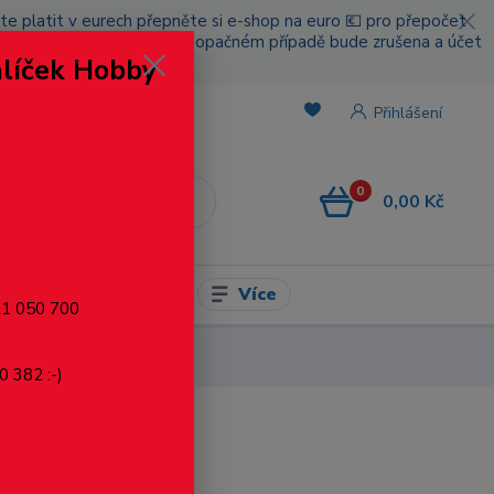
cete platit v eurech přepněte si e-shop na euro 💶 pro přepočet
nou platbou za poštovné, v opačném případě bude zrušena a účet
alíček Hobby
.
Přihlášení
0
0,00 Kč
CZK
Více
l pro modelaření
721 050 700
0 382 :-)