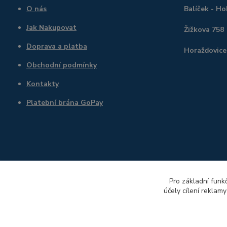
O nás
Balíček - H
Jak Nakupovat
Žižkova 758
Doprava a platba
Horažďovice
Obchodní podmínky
Kontakty
Platební brána GoPay
Pro základní funk
účely cílení reklam