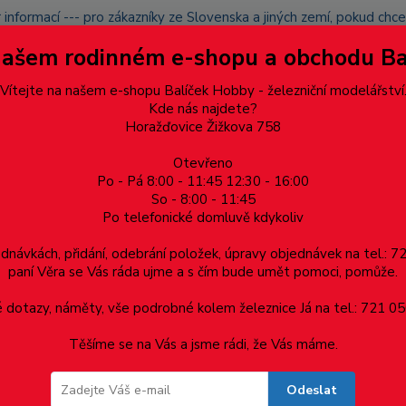
 informací --- pro zákazníky ze Slovenska a jiných zemí, pokud ch
du zásilku nevyzvednete, bude po domluvě zaslána znovu s opětov
Našem rodinném e-shopu a obchodu B
přidán na blacklist a rušeny následující objednávky.
latba
Vítejte na našem e-shopu Balíček Hobby - železniční modelářství
Více
Kde nás najdete?
Horažďovice Žižkova 758
Otevřeno
Hledat
Po - Pá 8:00 - 11:45 12:30 - 16:00
So - 8:00 - 11:45
Po telefonické domluvě kdykoliv
Dárkové poukazy, upomínkové předměty
Materiá
ednávkách, přidání, odebrání položek, úpravy objednávek na tel.: 
paní Věra se Vás ráda ujme a s čím bude umět pomoci, pomůže.
tranně izolované, TT, MD 0084
dotazy, náměty, vše podrobné kolem železnice Já na tel.: 721 05
Těšíme se na Vás a jsme rádi, že Vás máme.
nně izolované, TT, MD 0084
Odeslat