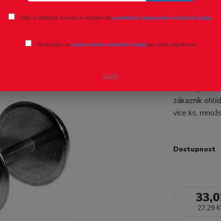
Ohodnotit pr
Přeji si odebírat novinky e-mailem dle
podmínek zpracování osobních údajů
.
Dvojkolí 
Souhlasím se
zpracováním osobních údajů
pro účely registrace.
TT, MD 0
Obě kola jsou
Zavřít
Lze kdykoliv 
zákazník ohlí
více ks, množ
Dostupnost
33,0
27,29 K