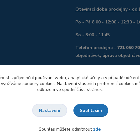
Otevírací doba prodejny - od
Po - Pá 8:00 - 12:00 - 12:30 - 1
So - 8:00 - 11:45
Telefon prodejna -
721 050 70
objednávek, úprava objednáve
Telefon servis, digitalizace o
mimo pracovní dobu do 18:00
čnost, zpříjemnění používání webu, analytické účely a v případě udělení
y využíváme soubory cookies. Nastavení vlastních preferencí cookies mů
382
odkazem ve spodní části stránek.
Souhlasím
Nastavení
Souhlas můžete odmítnout
zde
.