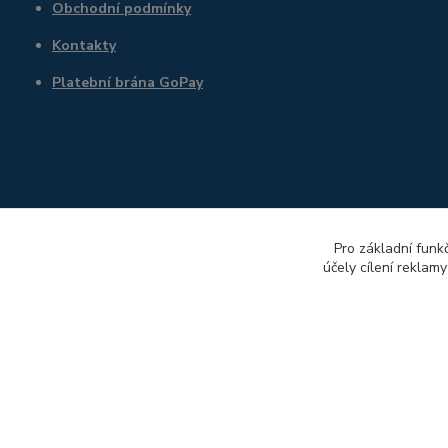
Obchodní podmínky
Kontakty
Platební brána GoPay
Pro základní funk
účely cílení reklam
správce e-shopu: Petr Balíček