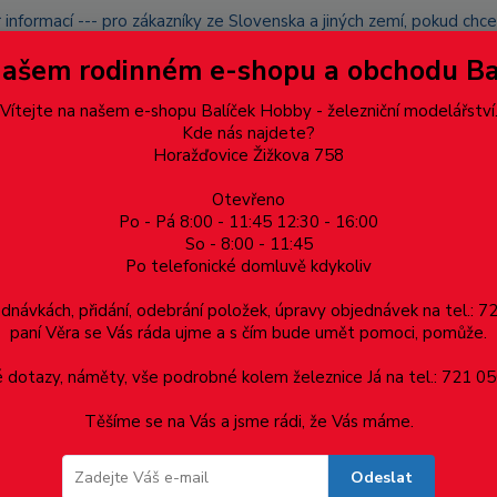
 informací --- pro zákazníky ze Slovenska a jiných zemí, pokud ch
du zásilku nevyzvednete, bude po domluvě zaslána znovu s opětov
Našem rodinném e-shopu a obchodu B
přidán na blacklist a rušeny následující objednávky.
latba
Vítejte na našem e-shopu Balíček Hobby - železniční modelářství
Více
Kde nás najdete?
Horažďovice Žižkova 758
Otevřeno
Hledat
Po - Pá 8:00 - 11:45 12:30 - 16:00
So - 8:00 - 11:45
Po telefonické domluvě kdykoliv
Dárkové poukazy, upomínkové předměty
Materiá
ednávkách, přidání, odebrání položek, úpravy objednávek na tel.: 
paní Věra se Vás ráda ujme a s čím bude umět pomoci, pomůže.
lovaným středem osičky, TT, MD0113
dotazy, náměty, vše podrobné kolem železnice Já na tel.: 721 05
Těšíme se na Vás a jsme rádi, že Vás máme.
aným středem osičky, TT, MD0113
Odeslat