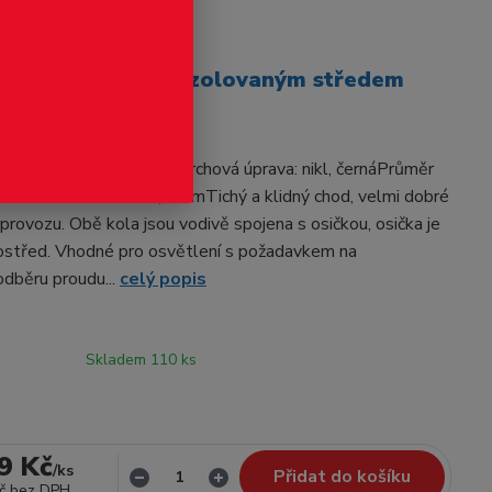
odukt
průměr 8.3 mm, s izolovaným středem
T, MD0113
TT v nejvyšší kvalitě! Povrchová úprava: nikl, černáPrůměr
mmDélka hřídele: 18,5 mmTichý a klidný chod, velmi dobré
 provozu. Obě kola jsou vodivě spojena s osičkou, osička je
ostřed. Vhodné pro osvětlení s požadavkem na
odběru proudu...
celý popis
Skladem 110 ks
9 Kč
/
ks
Přidat do košíku
č
bez DPH