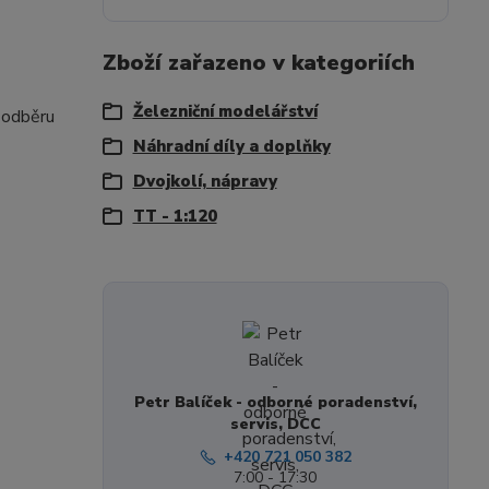
Zboží zařazeno v kategoriích
Železniční modelářství
 odběru
Náhradní díly a doplňky
Dvojkolí, nápravy
TT - 1:120
Petr Balíček - odborné poradenství,
servis, DCC
+420 721 050 382
7:00 - 17:30