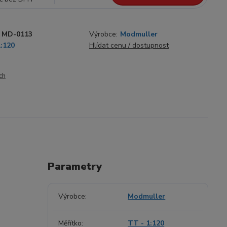
MD-0113
Výrobce:
Modmuller
1:120
Hlídat cenu / dostupnost
ch
Parametry
Výrobce
Modmuller
Měřítko
TT - 1:120