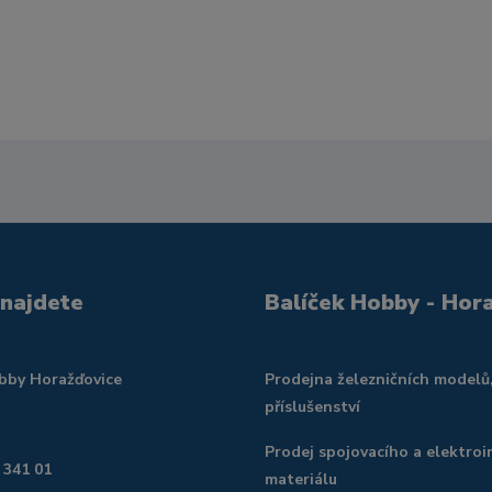
 najdete
Balíček Hobby - Hor
obby Horažďovice
Prodejna železničních modelů
příslušenství
Prodej spojovacího a elektroi
 341 01
materiálu