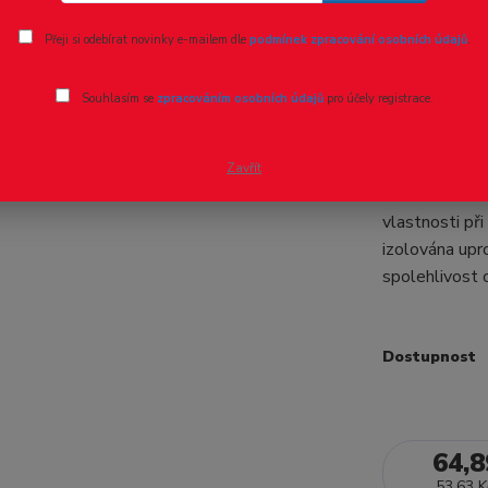
Ohodnotit pr
Přeji si odebírat novinky e-mailem dle
podmínek zpracování osobních údajů
.
Dvojkolí 
Souhlasím se
zpracováním osobních údajů
pro účely registrace.
osičky, T
Dvojkolí pro 
Zavřít
běhounu: 8.3 
vlastnosti při
izolována upr
spolehlivost 
Dostupnost
64,8
53,63 K