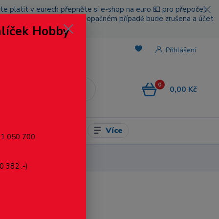
cete platit v eurech přepněte si e-shop na euro 💶 pro přepočet
nou platbou za poštovné, v opačném případě bude zrušena a účet
alíček Hobby
.
Přihlášení
0
0,00 Kč
CZK
Více
l pro modelaření
721 050 700
0 382 :-)