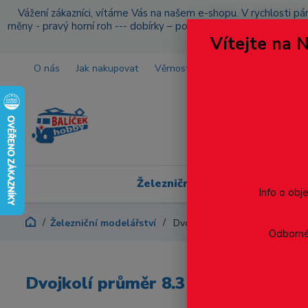
Vážení zákazníci, vítáme Vás na našem e-shopu. V rychlosti pár
měny - pravý horní roh --- dobírky – pokud si z nějakého důvo
Vítejte na 
O nás
Jak nakupovat
Věrnostní program
Doprava a p
Železniční modelářství
Info o obj
Železniční modelářství
Dvojkolí průměr 8.3 mm, s izo
Odborné 
Dvojkolí průměr 8.3 mm, s izolov