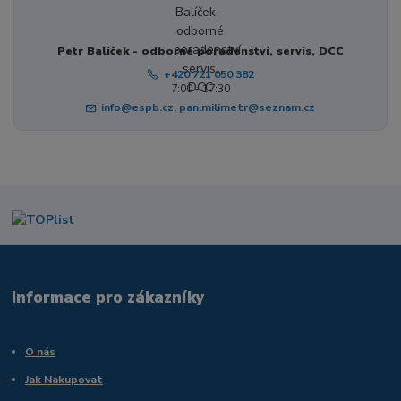
Petr Balíček - odborné poradenství, servis, DCC
+420 721 050 382
7:00 - 17:30
info@espb.cz, pan.milimetr@seznam.cz
Informace pro zákazníky
O nás
Jak Nakupovat