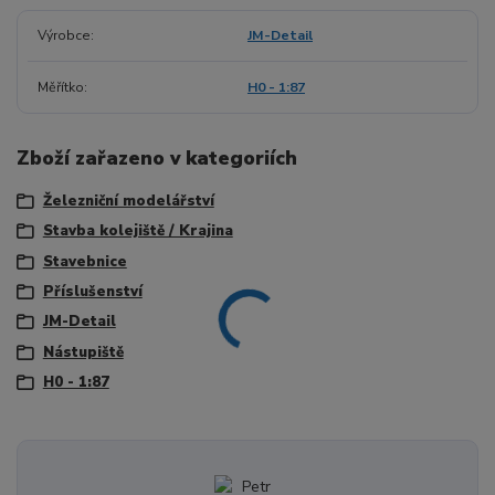
Výrobce
JM-Detail
Měřítko
H0 - 1:87
Zboží zařazeno v kategoriích
Železniční modelářství
Stavba kolejiště / Krajina
Stavebnice
Příslušenství
JM-Detail
Nástupiště
H0 - 1:87