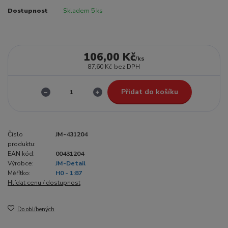
Dostupnost
Skladem 5 ks
106,00 Kč
/
ks
87,60 Kč
bez DPH
Přidat do košíku
Číslo
JM-431204
produktu:
EAN kód:
00431204
Výrobce:
JM-Detail
Měřítko:
H0 - 1:87
Hlídat cenu / dostupnost
Do oblíbených