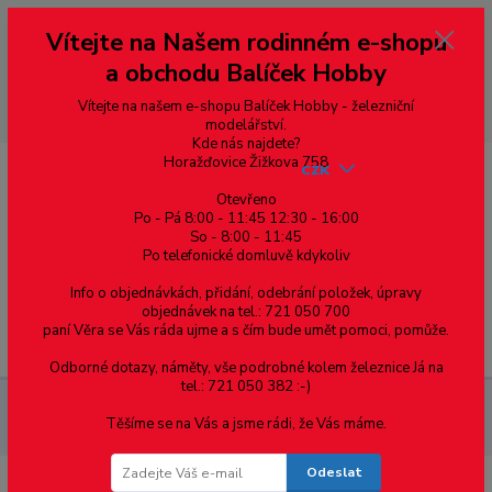
Vážení zákazníci, vítáme Vás na našem e-shopu. V rychlosti pár informací
Vítejte na Našem rodinném e-shopu
--- pro zákazníky ze Slovenska a jiných zemí, pokud chcete platit v eurech
přepněte si e-shop na euro 💶 pro přepočet měny - pravý horní roh ---
a obchodu Balíček Hobby
dobírky – pokud si z nějakého důvodu zásilku nevyzvednete, bude po
domluvě zaslána znovu s opětovnou platbou za poštovné, v opačném
případě bude zrušena a účet přidán na blacklist a rušeny následující
Vítejte na našem e-shopu Balíček Hobby - železniční
objednávky.
modelářství.
Kde nás najdete?
Horažďovice Žižkova 758
CZK
Otevřeno
Po - Pá 8:00 - 11:45 12:30 - 16:00
So - 8:00 - 11:45
0
0,00 Kč
Po telefonické domluvě kdykoliv
Info o objednávkách, přidání, odebrání položek, úpravy
objednávek na tel.: 721 050 700
paní Věra se Vás ráda ujme a s čím bude umět pomoci, pomůže.
Menu
Odborné dotazy, náměty, vše podrobné kolem železnice Já na
tel.: 721 050 382 :-)
Železniční modelářství
H0 – Sypané nástupiště -
Těšíme se na Vás a jsme rádi, že Vás máme.
polopřechodový díl
Odeslat