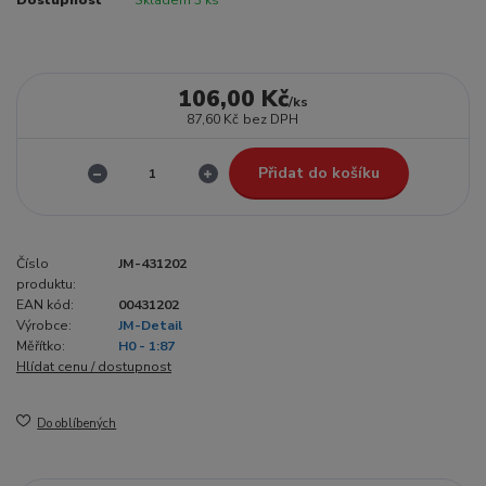
106,00 Kč
/
ks
87,60 Kč
bez DPH
Přidat do košíku
Číslo
JM-431202
produktu:
EAN kód:
00431202
Výrobce:
JM-Detail
Měřítko:
H0 - 1:87
Hlídat cenu / dostupnost
Do oblíbených