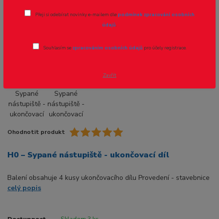
díl
Přeji si odebírat novinky e-mailem dle
podmínek zpracování osobních
údajů
.
Novinka
Souhlasím se
zpracováním osobních údajů
pro účely registrace.
Zavřít
Ohodnotit produkt
H0 – Sypané nástupiště - ukončovací díl
Balení obsahuje 4 kusy ukončovacího dílu Provedení - stavebnice
celý popis
Dostupnost
Skladem 3 ks