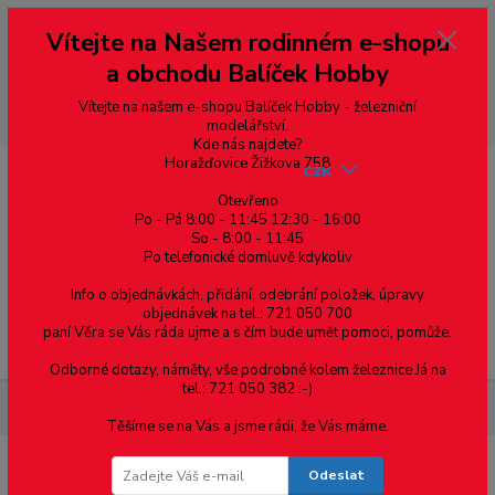
Vážení zákazníci, vítáme Vás na našem e-shopu. V rychlosti pár informací
Vítejte na Našem rodinném e-shopu
--- pro zákazníky ze Slovenska a jiných zemí, pokud chcete platit v eurech
přepněte si e-shop na euro 💶 pro přepočet měny - pravý horní roh ---
a obchodu Balíček Hobby
dobírky – pokud si z nějakého důvodu zásilku nevyzvednete, bude po
domluvě zaslána znovu s opětovnou platbou za poštovné, v opačném
případě bude zrušena a účet přidán na blacklist a rušeny následující
Vítejte na našem e-shopu Balíček Hobby - železniční
objednávky.
modelářství.
Kde nás najdete?
Horažďovice Žižkova 758
CZK
Otevřeno
Po - Pá 8:00 - 11:45 12:30 - 16:00
So - 8:00 - 11:45
0
0,00 Kč
Po telefonické domluvě kdykoliv
Info o objednávkách, přidání, odebrání položek, úpravy
objednávek na tel.: 721 050 700
paní Věra se Vás ráda ujme a s čím bude umět pomoci, pomůže.
Menu
Odborné dotazy, náměty, vše podrobné kolem železnice Já na
tel.: 721 050 382 :-)
Železniční modelářství
H0 – Sypané nástupiště - ukončovací díl
Těšíme se na Vás a jsme rádi, že Vás máme.
Odeslat
H0 – Sypané nástupiště - ukončovací