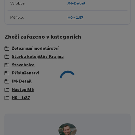
Výrobce
JM-Detail
Měřítko
H0 - 1:87
Zboží zařazeno v kategoriích
Železniční modelářství
Stavba kolejiště / Krajina
Stavebnice
Příslušenství
JM-Detail
Nástupiště
H0 - 1:87