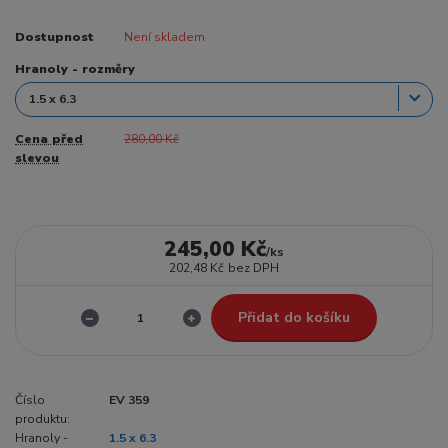
Dostupnost
Není skladem
Hranoly - rozměry
Cena před
280,00 Kč
slevou
245,00 Kč
/
ks
202,48 Kč
bez DPH
Přidat do košíku
Číslo
EV 359
produktu:
Hranoly -
1.5 x 6.3