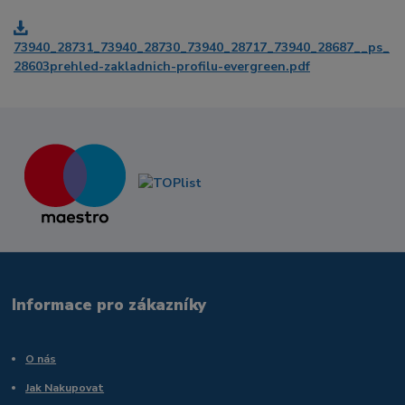
73940_28731_73940_28730_73940_28717_73940_28687__ps_
28603prehled-zakladnich-profilu-evergreen.pdf
Informace pro zákazníky
O nás
Jak Nakupovat