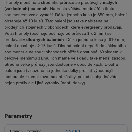
Hranoly menšího a středního průřezu se prodávají v
malých
(základních) baleních
. Naprostá většina modelářů s tímto
sortimentem zcela vystačí. Délka jednoho kusu je 350 mm, balení
obsahuje až 10 kusů. Tato balení jsou také nabízena na
prodejních stojanech v obchodech, které evergreeny prodávají.
Větší hranoly (počínaje počínaje od průřezu 1 x 2 mm) se
prodávají v
dlouhých baleních
. Délka jednoho kusu je 610 mm,
balení obsahuje až 15 kusů. Dlouhá balení nepatří do základního
sortimentu a nejsou v obchodech běžně dostupná. Vzhledem k
celkově menšímu zájmu jich máme ve skladu také menší zásobu.
Středně velké průřezy jsou dostupné v obou délkách. Dlouhá
balení jsou (vztaženo na jednotku délky profilu) výhodnější,
mohou ale zkomplikovat balení zásilky, pokud si objednáváte
nejen profily ale i jiné výrobky (např. desky).
Parametry
Hranoly - rozměry
1.5 x 6.3