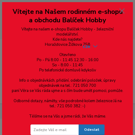
Vážení zákazníci, vítáme Vás na našem e-shopu. V rychlosti pár informací
Vítejte na Našem rodinném e-shopu
--- pro zákazníky ze Slovenska a jiných zemí, pokud chcete platit v eurech
přepněte si e-shop na euro 💶 pro přepočet měny - pravý horní roh ---
a obchodu Balíček Hobby
dobírky – pokud si z nějakého důvodu zásilku nevyzvednete, bude po
domluvě zaslána znovu s opětovnou platbou za poštovné, v opačném
případě bude zrušena a účet přidán na blacklist a rušeny následující
Vítejte na našem e-shopu Balíček Hobby - železniční
objednávky.
modelářství.
Kde nás najdete?
Horažďovice Žižkova 758
CZK
Otevřeno
Po - Pá 8:00 - 11:45 12:30 - 16:00
So - 8:00 - 11:45
0
0,00 Kč
Po telefonické domluvě kdykoliv
Info o objednávkách, přidání, odebrání položek, úpravy
objednávek na tel.: 721 050 700
paní Věra se Vás ráda ujme a s čím bude umět pomoci, pomůže.
Menu
Odborné dotazy, náměty, vše podrobné kolem železnice Já na
tel.: 721 050 382 :-)
Materiál pro modelaření
Hranol - 1.5 x 6.3 - 12ks
Těšíme se na Vás a jsme rádi, že Vás máme.
Odeslat
Hranol - 1.5 x 6.3 - 12ks