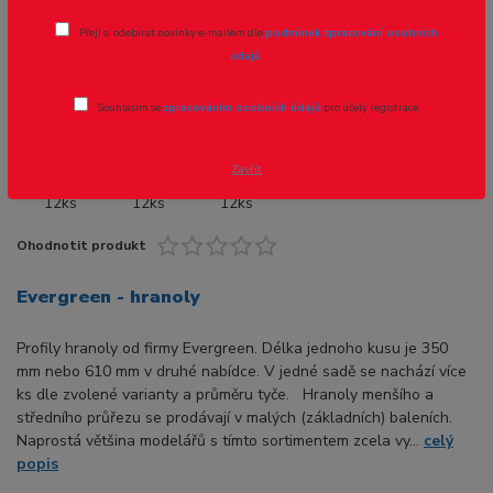
Přeji si odebírat novinky e-mailem dle
podmínek zpracování osobních
Novinka
údajů
.
Souhlasím se
zpracováním osobních údajů
pro účely registrace.
- 13 %
Zavřít
Ohodnotit produkt
Evergreen - hranoly
Profily hranoly od firmy Evergreen. Délka jednoho kusu je 350
mm nebo 610 mm v druhé nabídce. V jedné sadě se nachází více
ks dle zvolené varianty a průměru tyče. Hranoly menšího a
středního průřezu se prodávají v malých (základních) baleních.
Naprostá většina modelářů s tímto sortimentem zcela vy...
celý
popis