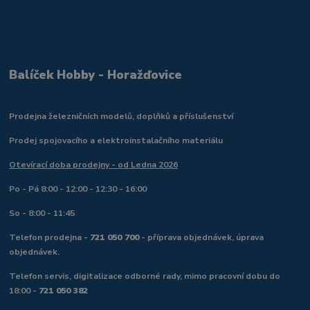
Balíček Hobby - Horažďovice
Prodejna železničních modelů, doplňků a příslušenství
Prodej spojovacího a elektroinstalačního materiálu
Otevírací doba prodejny - od Ledna 2026
Po - Pá 8:00 - 12:00 - 12:30 - 16:00
So - 8:00 - 11:45
Telefon prodejna -
721 050 700
- příprava objednávek, úprava
objednávek.
Telefon servis, digitalizace odborné rady, mimo pracovní dobu do
18:00 -
721 050 382