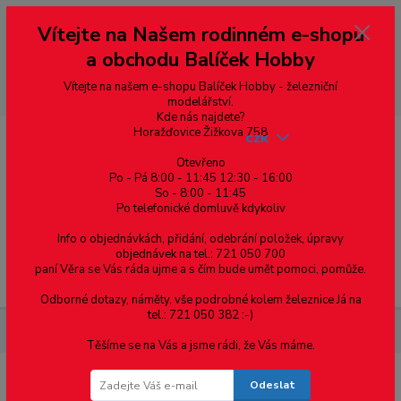
Vážení zákazníci, vítáme Vás na našem e-shopu. V rychlosti pár informací
Vítejte na Našem rodinném e-shopu
--- pro zákazníky ze Slovenska a jiných zemí, pokud chcete platit v eurech
přepněte si e-shop na euro 💶 pro přepočet měny - pravý horní roh ---
a obchodu Balíček Hobby
dobírky – pokud si z nějakého důvodu zásilku nevyzvednete, bude po
domluvě zaslána znovu s opětovnou platbou za poštovné, v opačném
případě bude zrušena a účet přidán na blacklist a rušeny následující
Vítejte na našem e-shopu Balíček Hobby - železniční
objednávky.
modelářství.
Kde nás najdete?
Horažďovice Žižkova 758
CZK
Otevřeno
Po - Pá 8:00 - 11:45 12:30 - 16:00
So - 8:00 - 11:45
0
0,00 Kč
Po telefonické domluvě kdykoliv
Info o objednávkách, přidání, odebrání položek, úpravy
objednávek na tel.: 721 050 700
paní Věra se Vás ráda ujme a s čím bude umět pomoci, pomůže.
Menu
Odborné dotazy, náměty, vše podrobné kolem železnice Já na
tel.: 721 050 382 :-)
Materiál pro modelaření
Hranol - 2.0 x 3.2 - 12ks
Těšíme se na Vás a jsme rádi, že Vás máme.
Odeslat
Hranol - 2.0 x 3.2 - 12ks