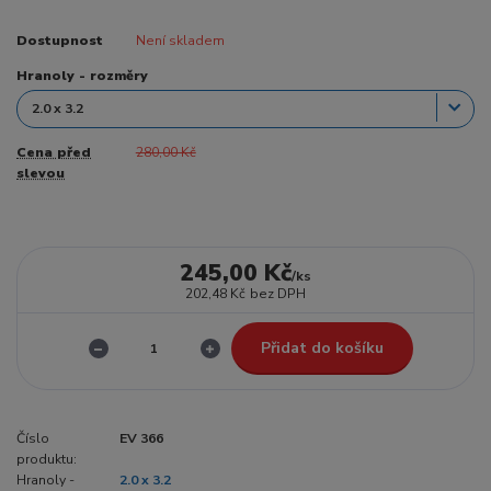
Dostupnost
Není skladem
Hranoly - rozměry
Cena před
280,00 Kč
slevou
245,00 Kč
/
ks
202,48 Kč
bez DPH
Přidat do košíku
Číslo
EV 366
produktu:
Hranoly -
2.0 x 3.2