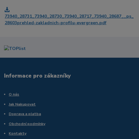
73940_28731_73940_28730_73940_28717_73940_28687__ps_
28603prehled-zakladnich-profilu-evergreen.pdf
Informace pro zákazníky
O nás
Jak Nakupovat
Doprava a platba
Obchodní podmínky
Kontakty