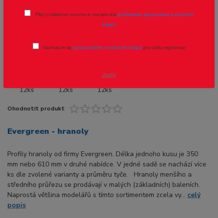
Přeji si odebírat novinky e-mailem dle
podmínek zpracování osobních
Novinka
údajů
.
Souhlasím se
zpracováním osobních údajů
pro účely registrace.
- 13 %
Zavřít
Ohodnotit produkt
Evergreen - hranoly
Profily hranoly od firmy Evergreen. Délka jednoho kusu je 350
mm nebo 610 mm v druhé nabídce. V jedné sadě se nachází více
ks dle zvolené varianty a průměru tyče. Hranoly menšího a
středního průřezu se prodávají v malých (základních) baleních.
Naprostá většina modelářů s tímto sortimentem zcela vy...
celý
popis