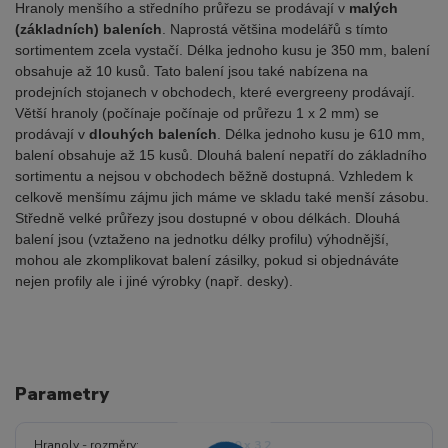
Hranoly menšího a středního průřezu se prodávají v
malých
(základních) baleních
. Naprostá většina modelářů s tímto
sortimentem zcela vystačí. Délka jednoho kusu je 350 mm, balení
obsahuje až 10 kusů. Tato balení jsou také nabízena na
prodejních stojanech v obchodech, které evergreeny prodávají.
Větší hranoly (počínaje počínaje od průřezu 1 x 2 mm) se
prodávají v
dlouhých baleních
. Délka jednoho kusu je 610 mm,
balení obsahuje až 15 kusů. Dlouhá balení nepatří do základního
sortimentu a nejsou v obchodech běžně dostupná. Vzhledem k
celkově menšímu zájmu jich máme ve skladu také menší zásobu.
Středně velké průřezy jsou dostupné v obou délkách. Dlouhá
balení jsou (vztaženo na jednotku délky profilu) výhodnější,
mohou ale zkomplikovat balení zásilky, pokud si objednáváte
nejen profily ale i jiné výrobky (např. desky).
Parametry
Hranoly - rozměry
2.0 x 3.2