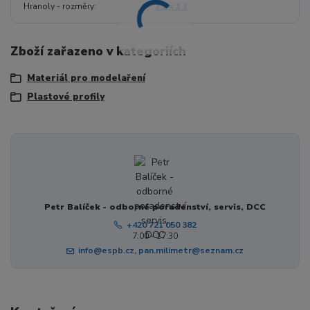
Hranoly - rozměry
1.1 x 1.1
Zboží zařazeno v kategoriích
Materiál pro modelaření
Plastové profily
Petr Balíček - odborné poradenství, servis, DCC
+420 721 050 382
7:00 - 17:30
info@espb.cz, pan.milimetr@seznam.cz