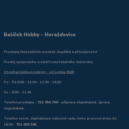
Balíček Hobby - Horažďovice
Prodejna železničních modelů, doplňků a příslušenství
Prodej spojovacího a elektroinstalačního materiálu
Otevírací doba prodejny - od Ledna 2026
Po - Pá 8:00 - 12:00 - 12:30 - 16:00
So - 8:00 - 11:45
Telefon prodejna -
721 050 700
- příprava objednávek, úprava
objednávek.
Telefon servis, digitalizace odborné rady, mimo pracovní dobu do
18:00 -
721 050 382