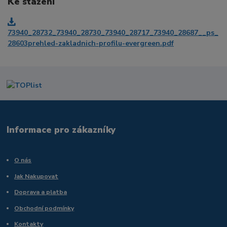
Ke stažení
73940_28732_73940_28730_73940_28717_73940_28687__ps_
28603prehled-zakladnich-profilu-evergreen.pdf
Informace pro zákazníky
O nás
Jak Nakupovat
Doprava a platba
Obchodní podmínky
Kontakty