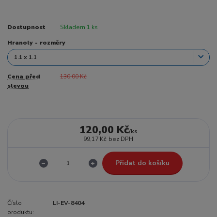
Dostupnost
Skladem 1 ks
Hranoly - rozměry
Cena před
130,00 Kč
slevou
120,00 Kč
/
ks
99,17 Kč
bez DPH
Přidat do košíku
Číslo
LI-EV-8404
produktu: