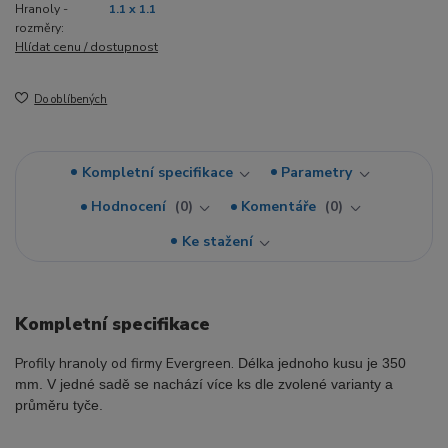
Hranoly -
1.1 x 1.1
rozměry:
Hlídat cenu / dostupnost
Do oblíbených
Kompletní specifikace
Parametry
Hodnocení
0
Komentáře
0
Ke stažení
Kompletní specifikace
Profily hranoly od firmy Evergreen.
Délka jednoho kusu je 350
mm. V jedné sadě se nachází více ks dle zvolené varianty a
průměru tyče.