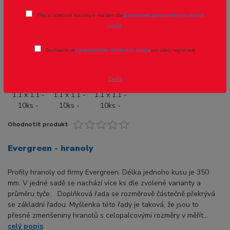
Přeji si odebírat novinky e-mailem dle
podmínek zpracování osobních
Novinka
údajů
.
Souhlasím se
zpracováním osobních údajů
pro účely registrace.
- 8 %
Zavřít
Ohodnotit produkt
Evergreen - hranoly
Profily hranoly od firmy Evergreen. Délka jednoho kusu je 350
mm. V jedné sadě se nachází více ks dle zvolené varianty a
průměru tyče. Doplňková řada se rozměrově částečně překrývá
se základní řadou. Myšlenka této řady je taková, že jsou to
přesné zmenšeniny hranolů s celopalcovými rozměry v měřít...
celý popis