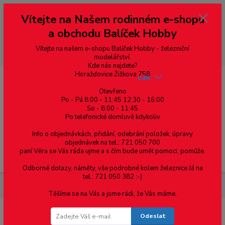
Vážení zákazníci, vítáme Vás na našem e-shopu. V rychlosti pár informací
Vítejte na Našem rodinném e-shopu
--- pro zákazníky ze Slovenska a jiných zemí, pokud chcete platit v eurech
přepněte si e-shop na euro 💶 pro přepočet měny - pravý horní roh ---
a obchodu Balíček Hobby
dobírky – pokud si z nějakého důvodu zásilku nevyzvednete, bude po
domluvě zaslána znovu s opětovnou platbou za poštovné, v opačném
případě bude zrušena a účet přidán na blacklist a rušeny následující
Vítejte na našem e-shopu Balíček Hobby - železniční
objednávky.
modelářství.
Kde nás najdete?
Horažďovice Žižkova 758
CZK
Otevřeno
Po - Pá 8:00 - 11:45 12:30 - 16:00
So - 8:00 - 11:45
0
0,00 Kč
Po telefonické domluvě kdykoliv
Info o objednávkách, přidání, odebrání položek, úpravy
objednávek na tel.: 721 050 700
paní Věra se Vás ráda ujme a s čím bude umět pomoci, pomůže.
Menu
Odborné dotazy, náměty, vše podrobné kolem železnice Já na
tel.: 721 050 382 :-)
Materiál pro modelaření
Hranol doplňkový - 1.1 x 1.1 - 10ks -
Těšíme se na Vás a jsme rádi, že Vás máme.
Odeslat
Hranol doplňkový - 1.1 x 1.1 - 10ks -