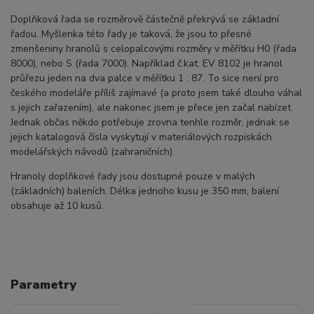
Doplňková řada se rozměrově částečně překrývá se základní
řadou. Myšlenka této řady je taková, že jsou to přesné
zmenšeniny hranolů s celopalcovými rozměry v měřítku H0 (řada
8000), nebo S (řada 7000). Například č.kat. EV 8102 je hranol
průřezu jeden na dva palce v měřítku 1 : 87. To sice není pro
českého modeláře příliš zajímavé (a proto jsem také dlouho váhal
s jejich zařazením), ale nakonec jsem je přece jen začal nabízet.
Jednak občas někdo potřebuje zrovna tenhle rozměr, jednak se
jejich katalogová čísla vyskytují v materiálových rozpiskách
modelářských návodů (zahraničních).
Hranoly doplňkové řady jsou dostupné pouze v malých
(základních) baleních. Délka jednoho kusu je 350 mm, balení
obsahuje až 10 kusů.
Parametry