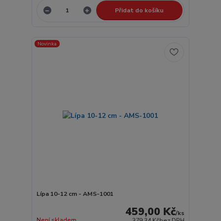
Přidat do košíku
Novinka
Lípa 10-12 cm - AMS-1001
459,00 Kč
/
ks
Není skladem
379,34 Kč
bez DPH