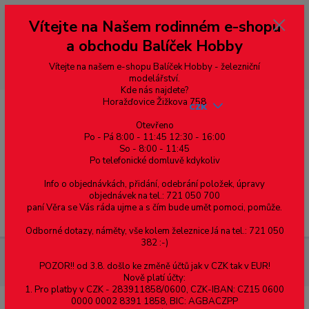
Vážení zákazníci, vítáme Vás na našem e-shopu. V rychlosti pár informací
Vítejte na Našem rodinném e-shopu
--- pro zákazníky ze Slovenska a jiných zemí, pokud chcete platit v eurech
přepněte si e-shop na euro 💶 pro přepočet měny - pravý horní roh ---
a obchodu Balíček Hobby
dobírky – pokud si z nějakého důvodu zásilku nevyzvednete, bude po
domluvě zaslána znovu s opětovnou platbou za poštovné, v opačném
případě bude zrušena a účet přidán na blacklist a rušeny následující
Vítejte na našem e-shopu Balíček Hobby - železniční
objednávky.
modelářství.
Kde nás najdete?
Horažďovice Žižkova 758
CZK
Otevřeno
Po - Pá 8:00 - 11:45 12:30 - 16:00
So - 8:00 - 11:45
0
0,00 Kč
Po telefonické domluvě kdykoliv
Info o objednávkách, přidání, odebrání položek, úpravy
objednávek na tel.: 721 050 700
paní Věra se Vás ráda ujme a s čím bude umět pomoci, pomůže.
Menu
Odborné dotazy, náměty, vše kolem železnice Já na tel.: 721 050
382 :-)
Železniční modelářství
Stavba kolejiště / Krajina
Stromy,
POZOR!! od 3.8. došlo ke změně účtů jak v CZK tak v EUR!
stromečky
Jehličnaté
Nově platí účty:
1. Pro platby v CZK - 283911858/0600, CZK-IBAN: CZ15 0600
0000 0002 8391 1858, BIC: AGBACZPP