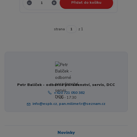
Přidat do košíku
strana
z 1
Petr Balíček - odborné poradenství, servis, DCC
+420 721 050 382
7:00 - 17:30
info@espb.cz, pan.milimetr@seznam.cz
Novinky