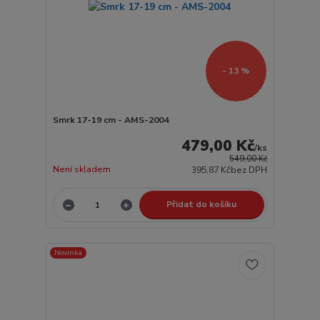
- 13 %
Smrk 17-19 cm - AMS-2004
479,00 Kč
/
ks
549,00 Kč
Není skladem
395,87 Kč
bez DPH
Přidat do košíku
Novinka