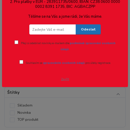
Jehličnaté
2. Pro platby v EUR - 283911735/0600, IBAN: CZ38 0600 0000
0002 8391 1735, BIC: AGBACZPP
Těšíme se na Vás a jsme rádi, že Vás máme.
Cena:
Odeslat
Přeji si odebírat novinky e-mailem dle
podmínek zpracování osobních
údajů
.
Kč
Kč
Souhlasím se
zpracováním osobních údajů
pro účely registrace.
Zavřít
Štítky
Skladem
Novinka
TOP produkt