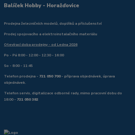
Balíček Hobby - Horažďovice
Prodejna železničních modelů, doplňků a příslušenství
Prodej spojovacího a elektroinstalačního materiálu
Otevírací doba prodejny - od Ledna 2026
Po - Pá 8:00 - 12:00 - 12:30 - 16:00
So - 8:00 - 11:45
Telefon prodejna -
721 050 700
- příprava objednávek, úprava
objednávek.
Telefon servis, digitalizace odborné rady, mimo pracovní dobu do
18:00 -
721 050 382