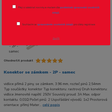
Přeji si odebírat novinky e-mailem dle
podmínek zpracování osobních
Novinka
Akce
údajů
.
Souhlasím se
zpracováním osobních údajů
pro účely registrace.
Zavřít
Ohodnotit produkt
Konektor se zámkem - 2P - samec
vidlice přímá 2 piny, se zámkem, 3.96 mm, rozteč pinů 2,54mm
Typ součástky: konektor Typ konektoru: rastrový Druh konektoru:
vidlice Jmenovité napětí: 250V Souvislý proud: 3A Max. odpor
kontaktu: 0,01Ω Počet pinů: 2 Uspořádání vývodů: 1x2 Prostorová
orientace: přímý Mater...
celý popis