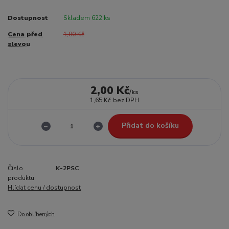
Dostupnost
Skladem 622 ks
Cena před
1,80 Kč
slevou
2,00 Kč
/
ks
1,65 Kč
bez DPH
Přidat do košíku
Číslo
K-2PSC
produktu:
Hlídat cenu / dostupnost
Do oblíbených