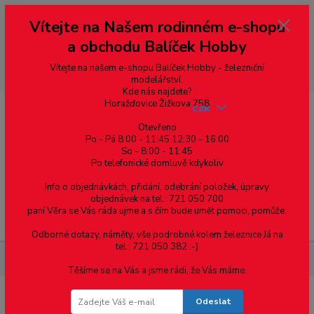
Vážení zákazníci, vítáme Vás na našem e-shopu. V rychlosti pár informací
Vítejte na Našem rodinném e-shopu
--- pro zákazníky ze Slovenska a jiných zemí, pokud chcete platit v eurech
přepněte si e-shop na euro 💶 pro přepočet měny - pravý horní roh ---
a obchodu Balíček Hobby
dobírky – pokud si z nějakého důvodu zásilku nevyzvednete, bude po
domluvě zaslána znovu s opětovnou platbou za poštovné, v opačném
případě bude zrušena a účet přidán na blacklist a rušeny následující
Vítejte na našem e-shopu Balíček Hobby - železniční
objednávky.
modelářství.
Kde nás najdete?
Horažďovice Žižkova 758
CZK
Otevřeno
Po - Pá 8:00 - 11:45 12:30 - 16:00
So - 8:00 - 11:45
0
0,00 Kč
Po telefonické domluvě kdykoliv
Info o objednávkách, přidání, odebrání položek, úpravy
objednávek na tel.: 721 050 700
paní Věra se Vás ráda ujme a s čím bude umět pomoci, pomůže.
Menu
Odborné dotazy, náměty, vše podrobné kolem železnice Já na
tel.: 721 050 382 :-)
Součástky pro elektroniku
Konektor se zámkem - 2P - samec
Těšíme se na Vás a jsme rádi, že Vás máme.
Odeslat
Konektor se zámkem - 2P - samec