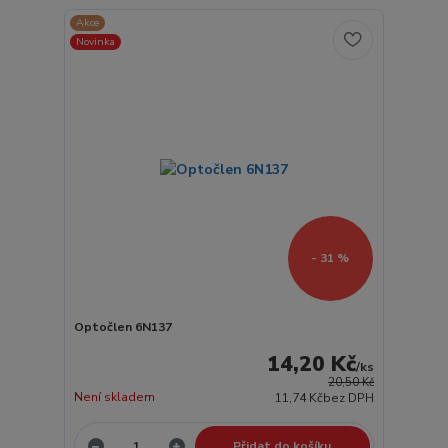
Akce
Novinka
- 31 %
Optočlen 6N137
14,20 Kč
/
ks
20,50 Kč
Není skladem
11,74 Kč
bez DPH
Přidat do košíku