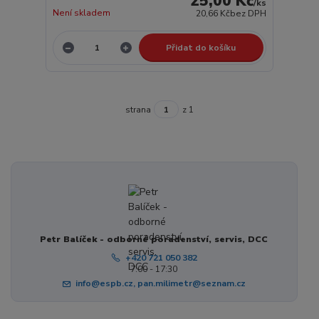
25,00 Kč
/
ks
Není skladem
20,66 Kč
bez DPH
Přidat do košíku
strana
z 1
Petr Balíček - odborné poradenství, servis, DCC
+420 721 050 382
7:00 - 17:30
info@espb.cz, pan.milimetr@seznam.cz