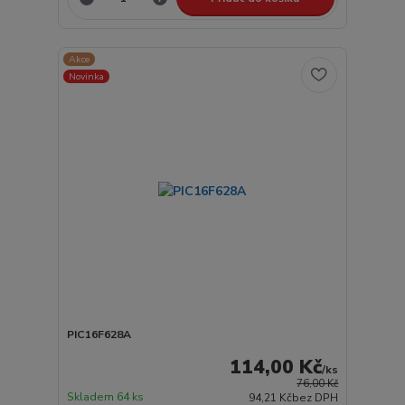
Akce
Novinka
PIC16F628A
114,00 Kč
/
ks
76,00 Kč
Skladem 64 ks
94,21 Kč
bez DPH