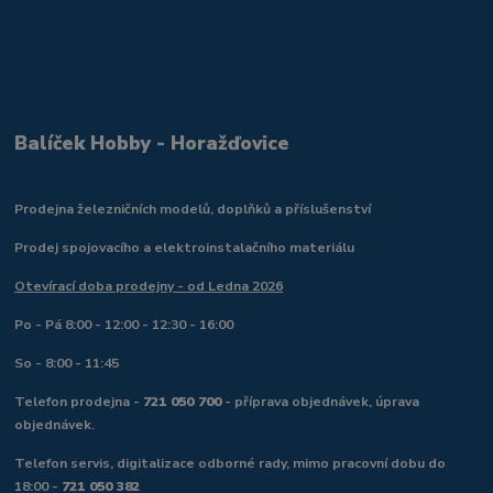
Balíček Hobby - Horažďovice
Prodejna železničních modelů, doplňků a příslušenství
Prodej spojovacího a elektroinstalačního materiálu
Otevírací doba prodejny - od Ledna 2026
Po - Pá 8:00 - 12:00 - 12:30 - 16:00
So - 8:00 - 11:45
Telefon prodejna -
721 050 700
- příprava objednávek, úprava
objednávek.
Telefon servis, digitalizace odborné rady, mimo pracovní dobu do
18:00 -
721 050 382