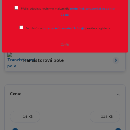
Přeji si odebírat novinky e-mailem dle
podmínek zpracování osobních
údajů
.
Optočleny
Souhlasím se
zpracováním osobních údajů
pro účely registrace.
Mikroprocesory
Zavřít
Tranzistorová pole
Cena:
Kč
Kč