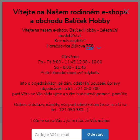
Vážení zákazníci, vítáme Vás na našem e-shopu. V rychlosti pár informací
Vítejte na Našem rodinném e-shopu
--- pro zákazníky ze Slovenska a jiných zemí, pokud chcete platit v eurech
přepněte si e-shop na euro 💶 pro přepočet měny - pravý horní roh ---
a obchodu Balíček Hobby
dobírky – pokud si z nějakého důvodu zásilku nevyzvednete, bude po
domluvě zaslána znovu s opětovnou platbou za poštovné, v opačném
případě bude zrušena a účet přidán na blacklist a rušeny následující
Vítejte na našem e-shopu Balíček Hobby - železniční
objednávky.
modelářství.
Kde nás najdete?
Horažďovice Žižkova 758
CZK
Otevřeno
Po - Pá 8:00 - 11:45 12:30 - 16:00
So - 8:00 - 11:45
0
0,00 Kč
Po telefonické domluvě kdykoliv
Info o objednávkách, přidání, odebrání položek, úpravy
objednávek na tel.: 721 050 700
paní Věra se Vás ráda ujme a s čím bude umět pomoci, pomůže.
Menu
Odborné dotazy, náměty, vše podrobné kolem železnice Já na
tel.: 721 050 382 :-)
Součástky pro elektroniku
Integrované obvody a další
Těšíme se na Vás a jsme rádi, že Vás máme.
Odeslat
Integrované obvody a další