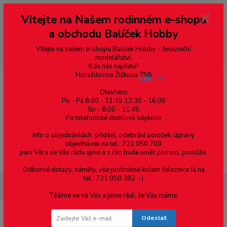
Vážení zákazníci, vítáme Vás na našem e-shopu. V rychlosti pár informací
Vítejte na Našem rodinném e-shopu
--- pro zákazníky ze Slovenska a jiných zemí, pokud chcete platit v eurech
přepněte si e-shop na euro 💶 pro přepočet měny - pravý horní roh ---
a obchodu Balíček Hobby
dobírky – pokud si z nějakého důvodu zásilku nevyzvednete, bude po
domluvě zaslána znovu s opětovnou platbou za poštovné, v opačném
případě bude zrušena a účet přidán na blacklist a rušeny následující
Vítejte na našem e-shopu Balíček Hobby - železniční
objednávky.
modelářství.
Kde nás najdete?
Horažďovice Žižkova 758
CZK
Otevřeno
Po - Pá 8:00 - 11:45 12:30 - 16:00
So - 8:00 - 11:45
0
0,00 Kč
Po telefonické domluvě kdykoliv
Info o objednávkách, přidání, odebrání položek, úpravy
objednávek na tel.: 721 050 700
paní Věra se Vás ráda ujme a s čím bude umět pomoci, pomůže.
Menu
Odborné dotazy, náměty, vše podrobné kolem železnice Já na
tel.: 721 050 382 :-)
Součástky pro elektroniku
Krystal 8MHz
Těšíme se na Vás a jsme rádi, že Vás máme.
Odeslat
Krystal 8MHz