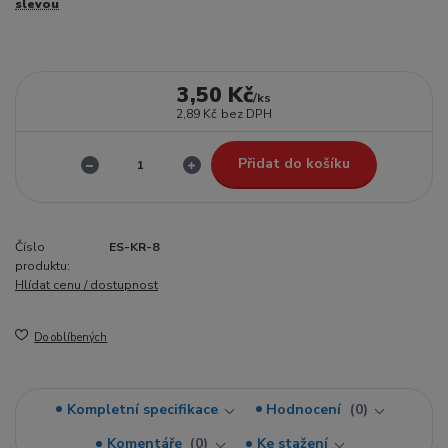
slevou
3,50 Kč
/
ks
2,89 Kč
bez DPH
Přidat do košíku
Číslo
ES-KR-8
produktu:
Hlídat cenu / dostupnost
Do oblíbených
Kompletní specifikace
Hodnocení
0
Komentáře
0
Ke stažení