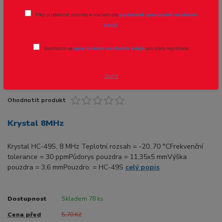
Přeji si odebírat novinky e-mailem dle
podmínek zpracování osobních
Novinka
Akce
údajů
.
Souhlasím se
zpracováním osobních údajů
pro účely registrace.
- 39 %
Zavřít
Ohodnotit produkt
Krystal 8MHz
Krystal HC-49S, 8 MHz Teplotní rozsah = -20..70 °CFrekvenční
tolerance = 30 ppmPůdorys pouzdra = 11,35x5 mmVýška
pouzdra = 3,6 mmPouzdro: = HC-49S
celý popis
Dostupnost
Skladem 78 ks
Cena před
5,70 Kč