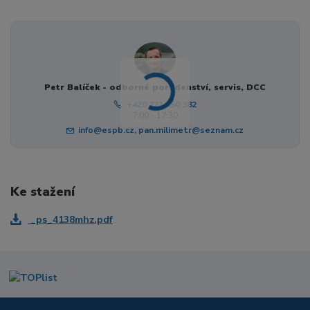
Petr Balíček - odborné poradenství, servis, DCC
+420 721 050 382
7:00 - 17:30
info@espb.cz, pan.milimetr@seznam.cz
Ke stažení
_ps_4138mhz.pdf