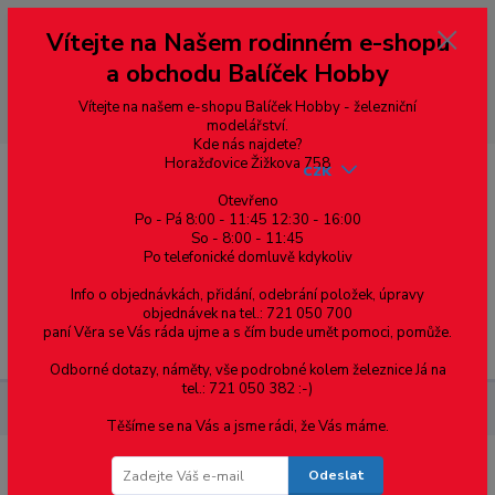
Vážení zákazníci, vítáme Vás na našem e-shopu. V rychlosti pár informací
Vítejte na Našem rodinném e-shopu
--- pro zákazníky ze Slovenska a jiných zemí, pokud chcete platit v eurech
přepněte si e-shop na euro 💶 pro přepočet měny - pravý horní roh ---
a obchodu Balíček Hobby
dobírky – pokud si z nějakého důvodu zásilku nevyzvednete, bude po
domluvě zaslána znovu s opětovnou platbou za poštovné, v opačném
případě bude zrušena a účet přidán na blacklist a rušeny následující
Vítejte na našem e-shopu Balíček Hobby - železniční
objednávky.
modelářství.
Kde nás najdete?
Horažďovice Žižkova 758
CZK
Otevřeno
Po - Pá 8:00 - 11:45 12:30 - 16:00
So - 8:00 - 11:45
0
0,00 Kč
Po telefonické domluvě kdykoliv
Info o objednávkách, přidání, odebrání položek, úpravy
objednávek na tel.: 721 050 700
paní Věra se Vás ráda ujme a s čím bude umět pomoci, pomůže.
Menu
Odborné dotazy, náměty, vše podrobné kolem železnice Já na
tel.: 721 050 382 :-)
Železniční modelářství
LENZ LA152 adaptér X-PressNet
Těšíme se na Vás a jsme rádi, že Vás máme.
Odeslat
LENZ LA152 adaptér X-PressNet