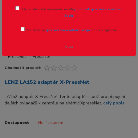
Přeji si odebírat novinky e-mailem dle
podmínek zpracování osobních
údajů
.
Souhlasím se
zpracováním osobních údajů
pro účely registrace.
Zavřít
Ohodnotit produkt
LENZ LA152 adaptér X-PressNet
LA152 adaptér X-PressNet Tento adaptér slouží pro připojení
dalších ovladačů k centrále na sběrniciXpressNet.
celý popis
Dostupnost
Není skladem