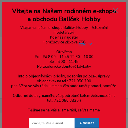
Vážení zákazníci, vítáme Vás na našem e-shopu. V rychlosti pár informací
Vítejte na Našem rodinném e-shopu
--- pro zákazníky ze Slovenska a jiných zemí, pokud chcete platit v eurech
přepněte si e-shop na euro 💶 pro přepočet měny - pravý horní roh ---
a obchodu Balíček Hobby
dobírky – pokud si z nějakého důvodu zásilku nevyzvednete, bude po
domluvě zaslána znovu s opětovnou platbou za poštovné, v opačném
případě bude zrušena a účet přidán na blacklist a rušeny následující
Vítejte na našem e-shopu Balíček Hobby - železniční
objednávky.
modelářství.
Kde nás najdete?
Horažďovice Žižkova 758
CZK
Otevřeno
Po - Pá 8:00 - 11:45 12:30 - 16:00
So - 8:00 - 11:45
0
0,00 Kč
Po telefonické domluvě kdykoliv
Info o objednávkách, přidání, odebrání položek, úpravy
objednávek na tel.: 721 050 700
paní Věra se Vás ráda ujme a s čím bude umět pomoci, pomůže.
Menu
Odborné dotazy, náměty, vše podrobné kolem železnice Já na
tel.: 721 050 382 :-)
Železniční modelářství
LH101-R Ruční bezdrátový ovladač
Těšíme se na Vás a jsme rádi, že Vás máme.
Odeslat
LH101-R Ruční bezdrátový ovladač