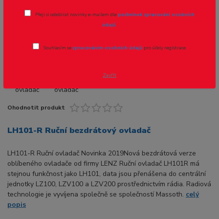
Přeji si odebírat novinky e-mailem dle
podmínek zpracování osobních
údajů
.
Souhlasím se
zpracováním osobních údajů
pro účely registrace.
Zavřít
Ohodnotit produkt
LH101-R Ruční bezdrátový ovladač
LH101-R Ruční ovladač Novinka 2019Nová bezdrátová verze
oblíbeného ovladače od firmy LENZ Ruční ovladač LH101R má
stejnou funkčnost jako LH101, data jsou přenášena do centrální
jednotky LZ100, LZV100 a LZV200 prostřednictvím rádia. Radiová
technologie je vyvíjena společně se společností Massoth.
celý
popis