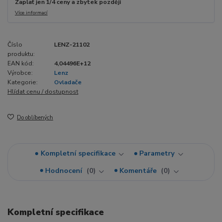
Zaplať jen 1/4 ceny a zbytek později
Více informací
Číslo
LENZ-21102
produktu:
EAN kód:
4,04496E+12
Výrobce:
Lenz
Kategorie:
Ovladače
Hlídat cenu / dostupnost
Do oblíbených
Kompletní specifikace
Parametry
Hodnocení
0
Komentáře
0
Kompletní specifikace