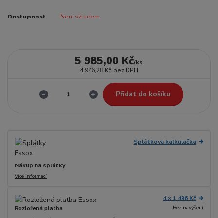
Dostupnost
Není skladem
5 985,00 Kč
/
ks
4 946,28 Kč
bez DPH
Přidat do košíku
Splátková kalkulačka
Nákup na splátky
Více informací
4 × 1 496 Kč
Bez navýšení
Rozložená platba