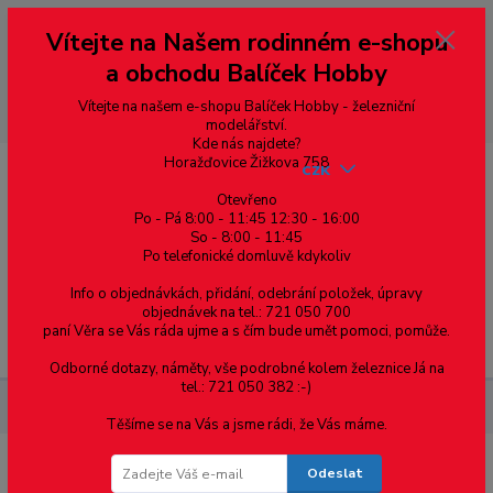
Vážení zákazníci, vítáme Vás na našem e-shopu. V rychlosti pár informací
Vítejte na Našem rodinném e-shopu
--- pro zákazníky ze Slovenska a jiných zemí, pokud chcete platit v eurech
přepněte si e-shop na euro 💶 pro přepočet měny - pravý horní roh ---
a obchodu Balíček Hobby
dobírky – pokud si z nějakého důvodu zásilku nevyzvednete, bude po
domluvě zaslána znovu s opětovnou platbou za poštovné, v opačném
případě bude zrušena a účet přidán na blacklist a rušeny následující
Vítejte na našem e-shopu Balíček Hobby - železniční
objednávky.
modelářství.
Kde nás najdete?
Horažďovice Žižkova 758
CZK
Otevřeno
Po - Pá 8:00 - 11:45 12:30 - 16:00
So - 8:00 - 11:45
0
0,00 Kč
Po telefonické domluvě kdykoliv
Info o objednávkách, přidání, odebrání položek, úpravy
objednávek na tel.: 721 050 700
paní Věra se Vás ráda ujme a s čím bude umět pomoci, pomůže.
Menu
Odborné dotazy, náměty, vše podrobné kolem železnice Já na
tel.: 721 050 382 :-)
Železniční modelářství
LV103 Výkonový zesilovač
Těšíme se na Vás a jsme rádi, že Vás máme.
Odeslat
LV103 Výkonový zesilovač