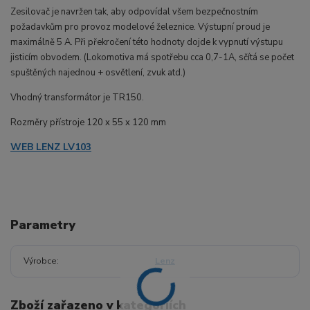
Zesilovač je navržen tak, aby odpovídal všem bezpečnostním
požadavkům pro provoz modelové železnice. Výstupní proud je
maximálně 5 A. Při překročení této hodnoty dojde k vypnutí výstupu
jisticím obvodem.
(Lokomotiva má spotřebu cca 0,7-1A, sčítá se počet
spuštěných najednou + osvětlení, zvuk atd.)
Vhodný transformátor je TR150.
Rozměry přístroje 120 x 55 x 120 mm
WEB LENZ LV103
Parametry
Výrobce
Lenz
Zboží zařazeno v kategoriích