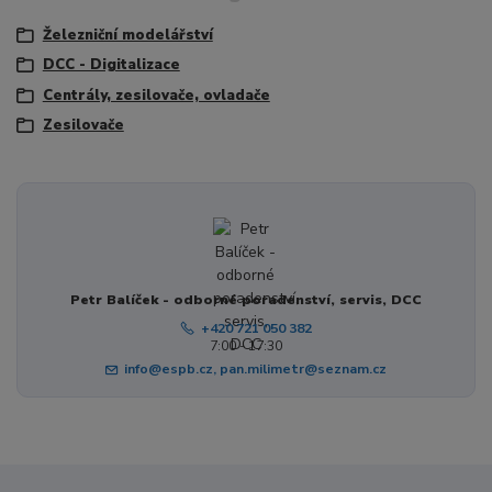
Železniční modelářství
DCC - Digitalizace
Centrály, zesilovače, ovladače
Zesilovače
Petr Balíček - odborné poradenství, servis, DCC
+420 721 050 382
7:00 - 17:30
info@espb.cz, pan.milimetr@seznam.cz