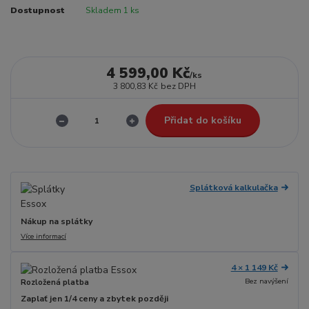
Dostupnost
Skladem 1 ks
4 599,00 Kč
/
ks
3 800,83 Kč
bez DPH
Přidat do košíku
Splátková kalkulačka
Nákup na splátky
Více informací
4 × 1 149 Kč
Bez navýšení
Rozložená platba
Zaplať jen 1/4 ceny a zbytek později