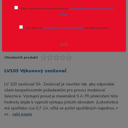
Přeji si odebírat novinky e-mailem dle
podmínek zpracování osobních
údajů
.
Souhlasím se
zpracováním osobních údajů
pro účely registrace.
Zavřít
Ohodnotit produkt
LV103 Výkonový zesilovač
LV 103 zesilovač 5A Zesilovač je navržen tak, aby odpovídal
všem bezpečnostním požadavkům pro provoz modelové
železnice. Výstupní proud je maximálně 5 A. Při překročení této
hodnoty dojde k vypnutí výstupu jisticím obvodem. (Lokomotiva
má spotřebu cca 0,7-1A, sčítá se počet spuštěných najednou +
os...
celý popis