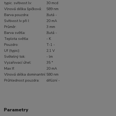
typic. svítivost lv:
30 mcd
Vlnová délka špičková:
589 nm
Barva pouzdra:
žlutá -
Svítivost Iv při I:
20 mA
Průměr:
3 mm
Barva světla:
žlutá -
Teplota světla:
- K
Pouzdro:
T-1 -
Uf (typic):
2,1 V
Světelný tok:
- lm
Vyzařovací úhel:
35 °
Max If:
20 mA
Vlnová délka dominantní:
580 nm
Průhlednost pouzdra:
difúzní -
Parametry