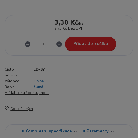
3,30 Kč
/
ks
2,73 Kč
bez DPH
Přidat do košíku
Číslo
LD-3Y
produktu:
Výrobce:
China
Barva:
žlutá
Hlídat cenu / dostupnost
Do oblíbených
Kompletní specifikace
Parametry