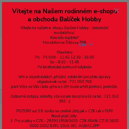
Vážení zákazníci, vítáme Vás na našem e-shopu. V rychlosti pár informací
Vítejte na Našem rodinném e-shopu
--- pro zákazníky ze Slovenska a jiných zemí, pokud chcete platit v eurech
přepněte si e-shop na euro 💶 pro přepočet měny - pravý horní roh ---
a obchodu Balíček Hobby
dobírky – pokud si z nějakého důvodu zásilku nevyzvednete, bude po
domluvě zaslána znovu s opětovnou platbou za poštovné, v opačném
případě bude zrušena a účet přidán na blacklist a rušeny následující
Vítejte na našem e-shopu Balíček Hobby - železniční
objednávky.
modelářství.
Kde nás najdete?
Horažďovice Žižkova 758
CZK
Otevřeno
Po - Pá 8:00 - 11:45 12:30 - 16:00
0
0,00 Kč
So - 8:00 - 11:45
Po telefonické domluvě kdykoliv
Info o objednávkách, přidání, odebrání položek, úpravy
Menu
objednávek na tel.: 721 050 700
paní Věra se Vás ráda ujme a s čím bude umět pomoci, pomůže.
Odborné dotazy, náměty, vše kolem železnice Já na tel.: 721 050
Železniční modelářství
Led dioda - 3mm - žlutá
382 :-)
POZOR!! od 3.8. došlo ke změně účtů jak v CZK tak v EUR!
Led dioda - 3mm - žlutá
Nově platí účty:
1. Pro platby v CZK - 283911858/0600, CZK-IBAN: CZ15 0600
0000 0002 8391 1858, BIC: AGBACZPP