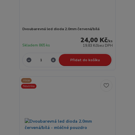
Dvoubarevná led dioda 2.0mm červená/bílá
24,00 Kč
/
ks
Skladem 865 ks
19,83 Kč
bez DPH
Přidat do košíku
Akce
Novinka