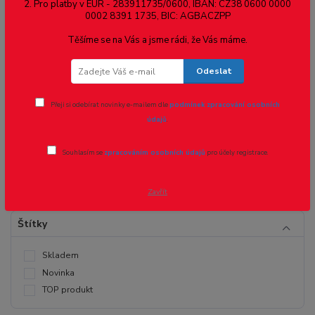
Led diody 2.0mm
2. Pro platby v EUR - 283911735/0600, IBAN: CZ38 0600 0000
0002 8391 1735, BIC: AGBACZPP
Těšíme se na Vás a jsme rádi, že Vás máme.
Cena:
Odeslat
Přeji si odebírat novinky e-mailem dle
podmínek zpracování osobních
údajů
.
Kč
Kč
Souhlasím se
zpracováním osobních údajů
pro účely registrace.
Zavřít
Štítky
Skladem
Novinka
TOP produkt