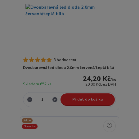
3 hodnocení
Dvoubarevná led dioda 2.0mm červená/teplá bílá
24,20 Kč
/
ks
Skladem 652 ks
20,00 Kč
bez DPH
Přidat do košíku
Akce
Novinka