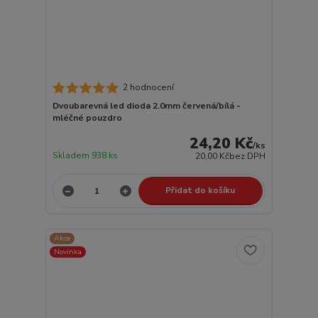
2 hodnocení
Dvoubarevná led dioda 2.0mm červená/bílá -
mléčné pouzdro
24,20 Kč
/
ks
Skladem 938 ks
20,00 Kč
bez DPH
Přidat do košíku
Akce
Novinka