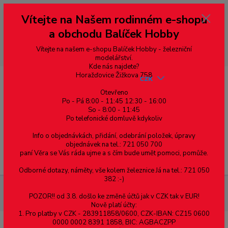
Vážení zákazníci, vítáme Vás na našem e-shopu. V rychlosti pár informací
Vítejte na Našem rodinném e-shopu
--- pro zákazníky ze Slovenska a jiných zemí, pokud chcete platit v eurech
přepněte si e-shop na euro 💶 pro přepočet měny - pravý horní roh ---
a obchodu Balíček Hobby
dobírky – pokud si z nějakého důvodu zásilku nevyzvednete, bude po
domluvě zaslána znovu s opětovnou platbou za poštovné, v opačném
případě bude zrušena a účet přidán na blacklist a rušeny následující
Vítejte na našem e-shopu Balíček Hobby - železniční
objednávky.
modelářství.
Kde nás najdete?
Horažďovice Žižkova 758
CZK
Otevřeno
Po - Pá 8:00 - 11:45 12:30 - 16:00
So - 8:00 - 11:45
0
0,00 Kč
Po telefonické domluvě kdykoliv
Info o objednávkách, přidání, odebrání položek, úpravy
objednávek na tel.: 721 050 700
paní Věra se Vás ráda ujme a s čím bude umět pomoci, pomůže.
Menu
Odborné dotazy, náměty, vše kolem železnice Já na tel.: 721 050
382 :-)
Železniční modelářství
Led diody, příslušenství
Led diody
POZOR!! od 3.8. došlo ke změně účtů jak v CZK tak v EUR!
Led diody 2.0mm
Nově platí účty:
1. Pro platby v CZK - 283911858/0600, CZK-IBAN: CZ15 0600
0000 0002 8391 1858, BIC: AGBACZPP