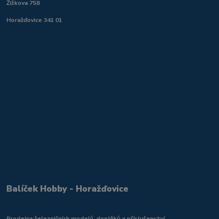
Žižkova 758
Horažďovice 341 01
Balíček Hobby - Horažďovice
Prodejna železničních modelů, doplňků a příslušenství