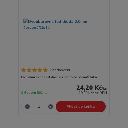
2 hodnocení
Dvoubarevná led dioda 2.0mm červená/žlutá
24,20 Kč
/
ks
Skladem 851 ks
20,00 Kč
bez DPH
Přidat do košíku